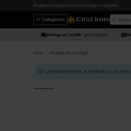
Blog
Marcas
Suporte
Contactos
Seguir mi pedido
Categorías
Entrega en 24/48h
- para España
M
Inicio
Retirado del catálogo
Lamentablemente, el producto ya no forma 