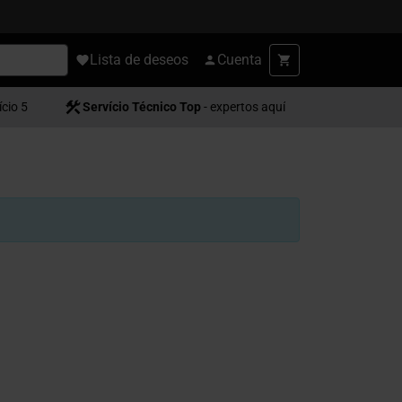
Lista de deseos
Cuenta
ício 5
Servício Técnico Top
- expertos aquí