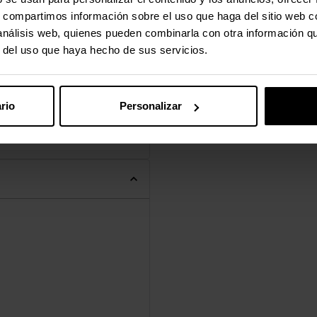
carbono, Cuero, Acero
s, compartimos información sobre el uso que haga del sitio web 
 análisis web, quienes pueden combinarla con otra información q
r del uso que haya hecho de sus servicios.
rio
Personalizar