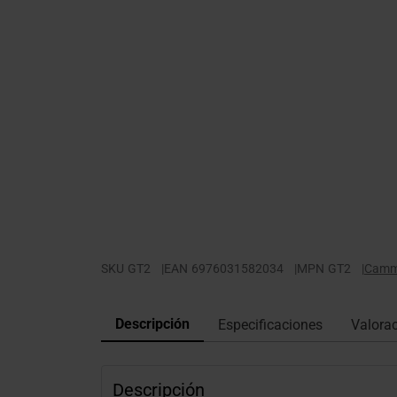
SKU
GT2
|
EAN
6976031582034
|
MPN
GT2
|
Cam
Descripción
Especificaciones
Valora
Descripción