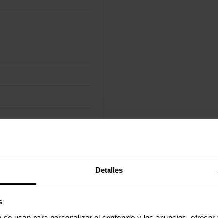
Detalles
s
b se usan para personalizar el contenido y los anuncios, ofrecer