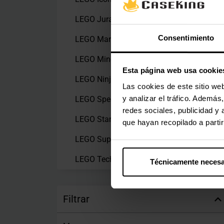
LEGO Jurassic World
(1)
Consentimiento
LEGO Marvel
(3)
LEGO Minecraft
(21)
Esta página web usa cookie
LEGO Ninjago
(4)
Las cookies de este sitio we
y analizar el tráfico. Ademá
LEGO Speed Champions
(14)
redes sociales, publicidad y
LEGO Star Wars
(5)
que hayan recopilado a parti
LEGO Super Mario
(2)
LEGO Technic
(5)
Técnicamente necesa
Filtrar