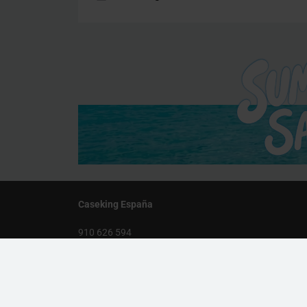
Caseking España
910 626 594
De lunes a viernes, de 10:00 a 13:00 y 14:00 a 18:00
info@caseking.es