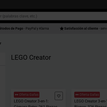
étodos de Pago
- PayPal y Klarna
Satisfacción al cliente
- serv
r
LEGO Creator
🕶️ Oferta Gafas
🕶️ Oferta Gafas
LEGO Creator 3-en-1:
LEGO Creator 3-en-
Cámara Retro, 261 Piezas
Blanco, 326 Piezas