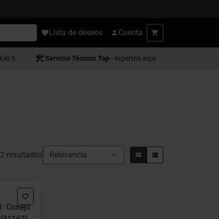
Lista de deseos
Cuenta
ício 5
Servício Técnico Top
- expertos aquí
2 resultados
1: Conejo
 (31162)