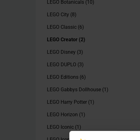
LEGO Botanicals
(10)
LEGO City
(8)
LEGO Classic
(6)
LEGO Creator
(2)
LEGO Disney
(3)
LEGO DUPLO
(3)
LEGO Editions
(6)
LEGO Gabbys Dollhouse
(1)
LEGO Harry Potter
(1)
LEGO Horizon
(1)
LEGO Iconic
(1)
LEGO Icons
(5)