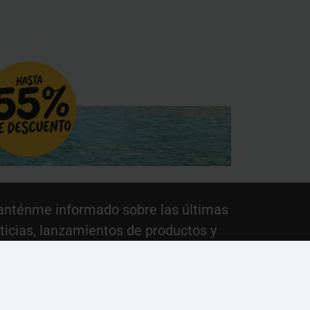
nténme informado sobre las últimas
ticias, lanzamientos de productos y
omociones.
Suscribirse