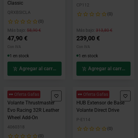
Classic
CP112
QRXBSICLA
(0)
(0)
Precio rebajado desde
hasta
Precio rebajado desde
hasta
Más bajo:
58,90 €
Más bajo:
313,80 €
47,90 €
239,00 €
Con IVA
Con IVA
1 en stock
1 en stock
Agregar al carrito
Agregar al carrito
🕶️ Oferta Gafas
🕶️ Oferta Gafas
Volante Thrustmaster
HUB Extensor de Base
Evo Racing 32R Leather
Volante Direct Drive
Wheel Add-On
P-E114
4060318
(0)
(0)