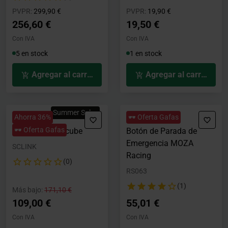
Precio rebajado desde
hasta
Precio rebajado desde
hasta
PVPR:
299,90 €
PVPR:
19,90 €
256,60 €
19,50 €
Con IVA
Con IVA
5 en stock
1 en stock
Agregar al carrito
Agregar al carrito
Summer Sales
Ahorra 36%
🕶️ Oferta Gafas
🕶️ Oferta Gafas
Link Hub Simucube
Botón de Parada de
Emergencia MOZA
SCLINK
Racing
(0)
RS063
(1)
Precio rebajado desde
hasta
Más bajo:
171,10 €
109,00 €
55,01 €
Con IVA
Con IVA