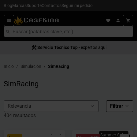
Blog
Marcas
Suporte
Contactos
Seguir mi pedido
Servício Técnico Top
Entrega en 24/48h
- para España
- expertos aquí
Inicio
Simulación
SimRacing
SimRacing
Filtrar
404 resultados
Summer Sales