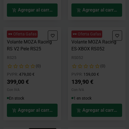
Agregar al carrito
Agregar al carrito
🕶️ Oferta Gafas
🕶️ Oferta Gafas
Volante MOZA Racing
Volante MOZA Racing
RS V2 Pele RS25
ES-XBOX RS052
RS25
RS052
(0)
(0)
Precio rebajado desde
hasta
Precio rebajado desde
hasta
PVPR:
479,00 €
PVPR:
159,00 €
399,00 €
139,90 €
Con IVA
Con IVA
En stock
1 en stock
Agregar al carrito
Agregar al carrito