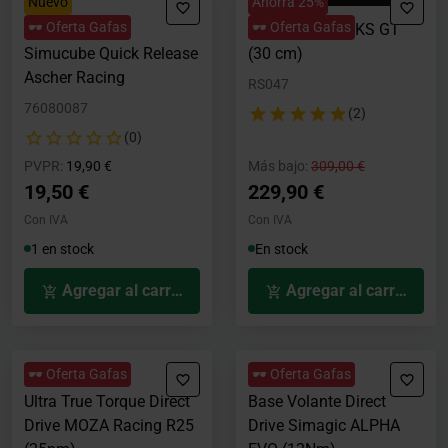
Nuevo
Ahorra 25%
🕶️ Oferta Gafas
🕶️ Oferta Gafas
Adaptador SC3
Volante MOZA KS GT
Simucube Quick Release
(30 cm)
Ascher Racing
RS047
76080087
(2)
(0)
Precio rebajado desde
hasta
Precio rebajado desde
hasta
PVPR:
19,90 €
Más bajo:
309,00 €
19,50 €
229,90 €
Con IVA
Con IVA
1 en stock
En stock
Agregar al carrito
Agregar al carrito
🕶️ Oferta Gafas
🕶️ Oferta Gafas
Ultra True Torque Direct
Base Volante Direct
Drive MOZA Racing R25
Drive Simagic ALPHA