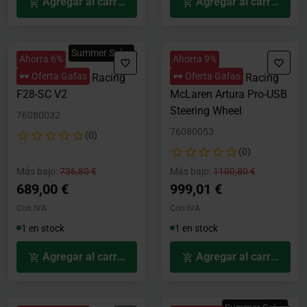
Agregar al carrito
Agregar al carrito
Summer Sales
Ahorra 6%
Ahorra 9%
🕶️ Oferta Gafas
🕶️ Oferta Gafas
Volante Ascher Racing
Volante Ascher Racing
F28-SC V2
McLaren Artura Pro-USB
Steering Wheel
76080032
76080053
(0)
(0)
Precio rebajado desde
hasta
Precio rebajado desde
hasta
Más bajo:
736,80 €
Más bajo:
1100,80 €
689,00 €
999,01 €
Con IVA
Con IVA
1 en stock
1 en stock
Agregar al carrito
Agregar al carrito