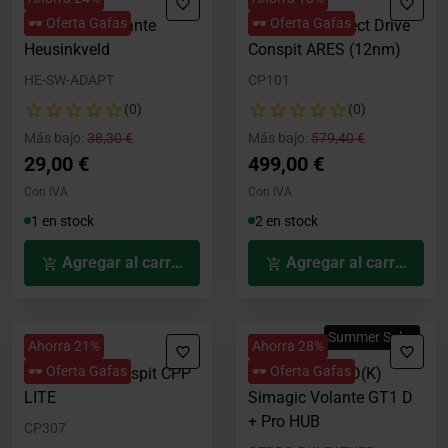
🕶️ Oferta Gafas
🕶️ Oferta Gafas
Adaptador Volante
Wheelbase Direct Drive
Heusinkveld
Conspit ARES (12nm)
HE-SW-ADAPT
CP101
(0)
(0)
Precio rebajado desde
hasta
Precio rebajado desde
hasta
Más bajo:
38,30 €
Más bajo:
579,40 €
29,00 €
499,00 €
Con IVA
Con IVA
1 en stock
2 en stock
Agregar al carrito
Agregar al carrito
Summer Sales
Ahorra 21%
Ahorra 28%
🕶️ Oferta Gafas
🕶️ Oferta Gafas
Base Plate Conspit CPP
Bundle GTPro-D(K)
LITE
Simagic Volante GT1 D
+ Pro HUB
CP307