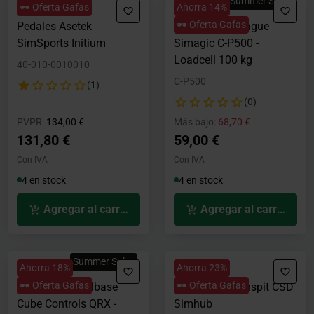
Summer Sales
🕶️ Oferta Gafas
Ahorra 14%
🕶️ Oferta Gafas
Pedales Asetek
Pedal de embrague
SimSports Initium
Simagic C-P500 -
Loadcell 100 kg
40-010-0010010
C-P500
(1)
(0)
Precio rebajado desde
hasta
Precio rebajado desde
hasta
PVPR:
134,00 €
Más bajo:
68,70 €
131,80 €
59,00 €
Con IVA
Con IVA
4 en stock
4 en stock
Agregar al carrito
Agregar al carrito
Summer Sales
Ahorra 18%
Ahorra 23%
🕶️ Oferta Gafas
🕶️ Oferta Gafas
Conector Wheelbase
Dashboard Conspit CSD
Cube Controls QRX -
Simhub