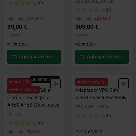
GTPRO-DKLEATHER
(0)
(0)
Precio rebajado desde
hasta
Precio rebajado desde
hasta
Más bajo:
126,90 €
Más bajo:
431,80 €
99,00 €
309,00 €
Con IVA
Con IVA
1 en stock
2 en stock
Agregar al carrito
Agregar al carrito
Summer Sales
Ahorra 13%
🕶️ Oferta Gafas
🕶️ Oferta Gafas
Soporte Mesa Table
Adaptador VPG Sim
Clamp Conspit para
Wheel Spacer Assembly
ARES APEX Wheelbases
VPG-0088-16700
CP130
(0)
(0)
Precio rebajado desde
hasta
Precio rebajado desde
hasta
Más bajo:
38,30 €
PVPR:
69,90 €