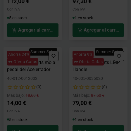
112,00 €
97,30 €
Con IVA
Con IVA
5 en stock
1 en stock
Agregar al carrito
Agregar al carrito
Summer Sales
Summer Sales
Ahorra 24%
Ahorra 9%
🕶️ Oferta Gafas
🕶️ Oferta Gafas
Asetek SimSports mola
Asetek SimSports LMP
pedal del Acelerrador
Handle
40-012-0012002
40-035-0035020
(0)
(0)
Precio rebajado desde
hasta
Precio rebajado desde
hasta
Más bajo:
18,60 €
Más bajo:
87,50 €
14,00 €
79,00 €
Con IVA
Con IVA
5 en stock
1 en stock