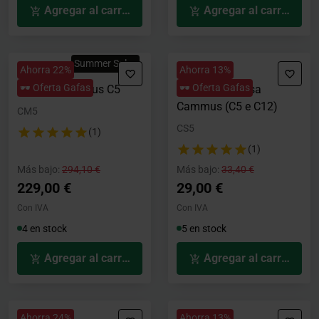
Agregar al carrito
Agregar al carrito
Summer Sales
Ahorra 22%
Ahorra 13%
🕶️ Oferta Gafas
🕶️ Oferta Gafas
Volante Cammus C5
Soporte de Mesa
Cammus (C5 e C12)
CM5
CS5
(1)
(1)
Precio rebajado desde
hasta
Precio rebajado desde
hasta
Más bajo:
294,10 €
Más bajo:
33,40 €
229,00 €
29,00 €
Con IVA
Con IVA
4 en stock
5 en stock
Agregar al carrito
Agregar al carrito
Ahorra 24%
Ahorra 13%