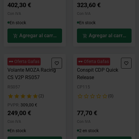
402,30 €
323,60 €
Con IVA
Con IVA
En stock
En stock
Agregar al carrito
Agregar al carrito
🕶️ Oferta Gafas
🕶️ Oferta Gafas
Volante MOZA Racing
Conspit CDP Quick
CS V2P RS057
Release
RS057
CP115
(2)
(0)
Precio rebajado desde
hasta
PVPR:
309,00 €
249,00 €
77,70 €
Con IVA
Con IVA
En stock
2 en stock