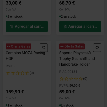
33,00 €
68,70 €
Con IVA
Con IVA
2 en stock
2 en stock
Agregar al carrito
Agregar al carrito
🕶️ Oferta Gafas
🕶️ Oferta Gafas
Cambios MOZA Racing
Soporte Playseat®
HGP
Trophy Gearshift and
Handbrake Holder
RS039
R-AC-00184
(0)
(0)
Precio rebajado desde
hasta
PVPR:
59,90 €
159,90 €
59,00 €
Con IVA
Con IVA
1 en stock
En stock