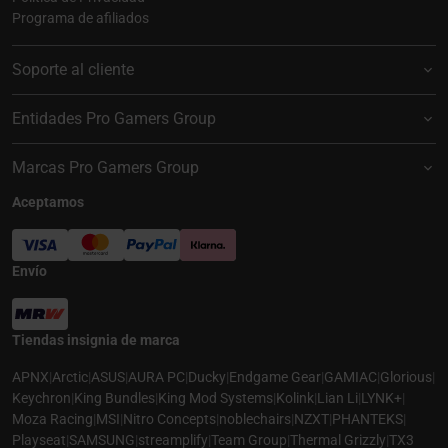
Programa de afiliados
Soporte al cliente
Entidades Pro Gamers Group
Marcas Pro Gamers Group
Aceptamos
Envío
Tiendas insignia de marca
APNX
|
Arctic
|
ASUS
|
AURA PC
|
Ducky
|
Endgame Gear
|
GAMIAC
|
Glorious
|
Keychron
|
King Bundles
|
King Mod Systems
|
Kolink
|
Lian Li
|
LYNK+
|
Moza Racing
|
MSI
|
Nitro Concepts
|
noblechairs
|
NZXT
|
PHANTEKS
|
Playseat
|
SAMSUNG
|
streamplify
|
Team Group
|
Thermal Grizzly
|
TX3