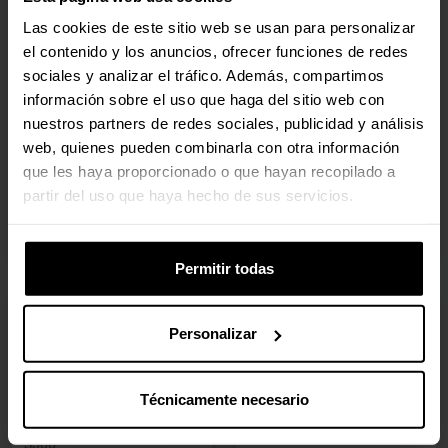
c/ Quick Release QR50
350W
Las cookies de este sitio web se usan para personalizar
GTNEO
S218
el contenido y los anuncios, ofrecer funciones de redes
sociales y analizar el tráfico. Además, compartimos
(2)
(0)
información sobre el uso que haga del sitio web con
Precio rebajado desde
hasta
Precio rebajado desde
hasta
Más bajo:
294,10 €
PVPR:
359,00 €
nuestros partners de redes sociales, publicidad y análisis
289,90 €
333,40 €
web, quienes pueden combinarla con otra información
Con IVA
Con IVA
que les haya proporcionado o que hayan recopilado a
En stock
1 en stock
partir del uso que haya hecho de sus servicios.
Agregar al carrito
Agregar al carrito
Permitir todas
🕶️ Oferta Gafas
🕶️ Oferta Gafas
Personalizar
Pedales Hidráulicos
Soporte Thrustmaster T-
Simagic P1000i-RS - 3
Pedals
Pedales - Invertidos -
4060162
Técnicamente necesario
Célula de carga 100Kg
(0)
S306