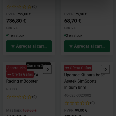
(0)
Precio rebajado desde
hasta
Precio rebajado desde
hasta
PVPR:
799,00 €
PVPR:
79,90 €
736,80 €
68,70 €
Con IVA
Con IVA
1 en stock
2 en stock
Agregar al carrito
Agregar al carrito
Summer Sales
Ahorra 19%
🕶️ Oferta Gafas
🕶️ Oferta Gafas
Base Plate MOZA
Upgrade Kit para base
Racing mBooster
Asetek SimSports
Initium 8nm
RS083
40-023-0023002
(0)
(0)
Precio rebajado desde
hasta
Precio rebajado desde
hasta
Más bajo:
139,00 €
PVPR:
99,00 €