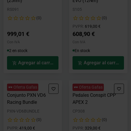
(25nm)
EVO (12Nm)
RS091
S105
(0)
(0)
Precio rebajado desde
hasta
PVPR:
619,00 €
999,01 €
608,90 €
Con IVA
Con IVA
2 en stock
En stock
Agregar al carrito
Agregar al carrito
🕶️ Oferta Gafas
🕶️ Oferta Gafas
Conjunto PXN VD6
Pedales Conspit CPP
Racing Bundle
APEX 2
PXN-VD6BUNDLE
CP308
(0)
(0)
Precio rebajado desde
hasta
Precio rebajado desde
hasta
PVPR:
419,00 €
PVPR:
329,00 €