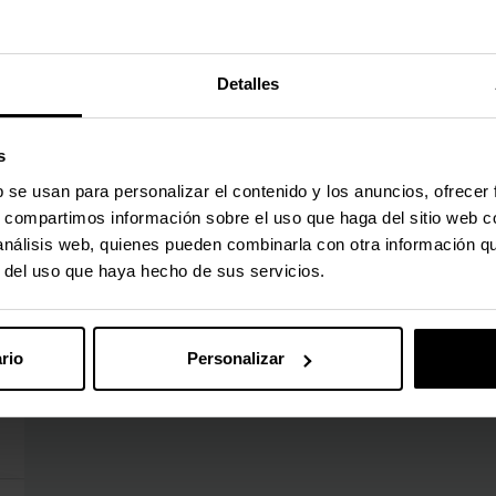
Precio rebajado desde
hasta
Precio rebajad
hasta
PVPR:
9,90 €
PVPR:
22,90 €
9,70 €
22,50 €
Con IVA
Con IVA
Detalles
2-5 días hábiles
Agotado
Agregar al carrito
Ver detal
s
b se usan para personalizar el contenido y los anuncios, ofrecer
s, compartimos información sobre el uso que haga del sitio web 
 análisis web, quienes pueden combinarla con otra información q
r del uso que haya hecho de sus servicios.
rio
Personalizar