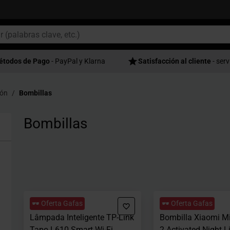
étodos de Pago
- PayPal y Klarna
Satisfacción al cliente
- serv
ión
Bombillas
Bombillas
🕶️ Oferta Gafas
🕶️ Oferta Gafas
Lâmpada Inteligente TP-Link
Bombilla Xiaomi M
Tapo L610 Smart Wi-Fi
2 Activated Night L