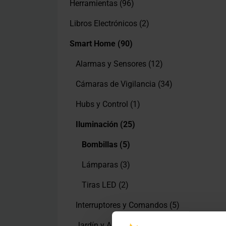
Herramientas
(96)
Libros Electrónicos
(2)
Smart Home
(90)
Alarmas y Sensores
(12)
Cámaras de Vigilancia
(34)
Hubs y Control
(1)
Iluminación
(25)
Bombillas
(5)
Lámparas
(3)
Tiras LED
(2)
Interruptores y Comandos
(5)
Jardín y Animales
(5)