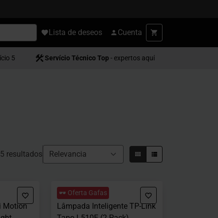
Lista de deseos
Cuenta
ício 5
Servício Técnico Top
- expertos aquí
5 resultados
🕶️ Oferta Gafas
i Motion
Lâmpada Inteligente TP-Link
ight
Tapo L510E (2 Pack)