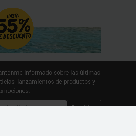
nténme informado sobre las últimas
ticias, lanzamientos de productos y
omociones.
Suscribirse
e sitio está protegido por reCAPTCHA y se aplican la
ítica de Privacidad
y los
Términos del Servicio
de
gle.