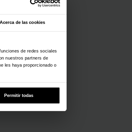
o desde
Acerca de las cookies
les
 funciones de redes sociales
con nuestros partners de
ue les haya proporcionado o
Permitir todas