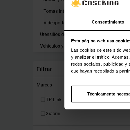
Tomas Inteligentes
(6)
Consentimiento
Videoporteros
(2)
Utensilios de Cocina
(4)
Esta página web usa cookie
Vehículos y drones
(2)
Las cookies de este sitio we
y analizar el tráfico. Ademá
redes sociales, publicidad y
Filtrar
que hayan recopilado a parti
Marcas
Técnicamente necesa
TP-Link
Xiaomi