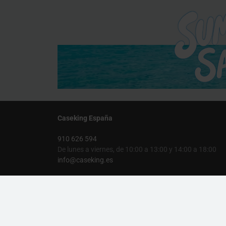
Caseking España
910 626 594
De lunes a viernes, de 10:00 a 13:00 y 14:00 a 18:00
info@caseking.es