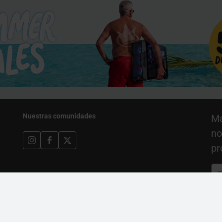
Nuestras comunidades
Ma
no
pr
Est
Pol
Goo