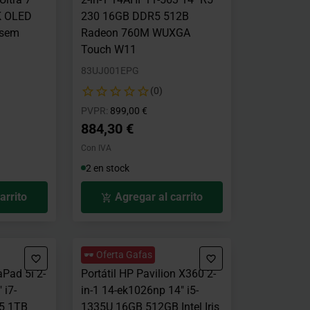
K OLED
230 16GB DDR5 512B
(sem
Radeon 760M WUXGA
Touch W11
83UJ001EPG
(0)
o desde
a
Precio rebajado desde
hasta
PVPR:
899,00 €
884,30 €
Con IVA
2 en stock
arrito
Agregar al carrito
🕶️ Oferta Gafas
aPad 5i 2-
Portátil HP Pavilion X360 2-
 i7-
in-1 14-ek1026np 14" i5-
5 1TB
1335U 16GB 512GB Intel Iris