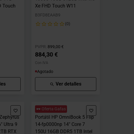
D Touch
Xe FHD Touch W11
B3FD8EAAB9
(0)
o desde
Precio rebajado desde
hasta
PVPR:
899,00 €
884,30 €
Con IVA
Agotado
les
Ver detalles
🕶️ Oferta Gafas
 Zephyrus
Portátil HP OmniBook 5 Flip
 Ultra 9
14-fp0000np 14" Core 7
2TB RTX
150U 16GB DDR5 1TB Intel