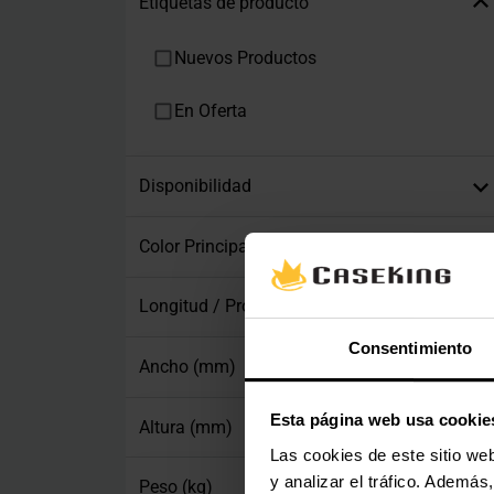
Etiquetas de producto
Nuevos Productos
En Oferta
Disponibilidad
Color Principal
Longitud / Profundidad (mm)
Consentimiento
Ancho (mm)
Esta página web usa cookie
Altura (mm)
Las cookies de este sitio we
y analizar el tráfico. Ademá
Peso (kg)