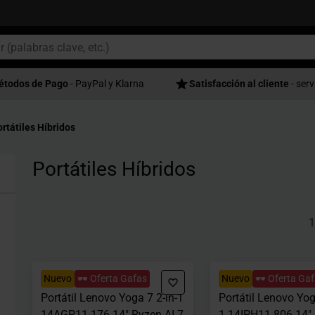
étodos de Pago
- PayPal y Klarna
Satisfacción al cliente
- serv
rtátiles Híbridos
Portátiles Híbridos
1
Nuevo
🕶️ Oferta Gafas
Nuevo
🕶️ Oferta Ga
Portátil Lenovo Yoga 7 2-in-1
Portátil Lenovo Yoga
14AGP11-176 14" Ryzen AI 7
1 14IPH11-806 14" 