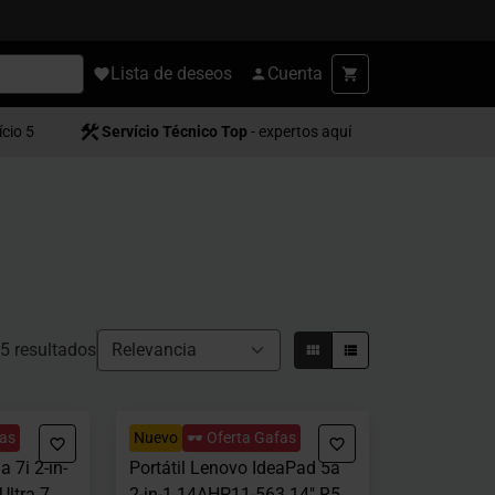
Lista de deseos
Cuenta
ício 5
Servício Técnico Top
- expertos aquí
5 resultados
fas
Nuevo
🕶️ Oferta Gafas
 7i 2-in-
Portátil Lenovo IdeaPad 5a
Ultra 7
2-in-1 14AHP11-563 14" R5