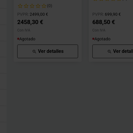
(0)
Precio rebajado desde
hasta
Precio rebajad
hasta
PVPR:
2499,00 €
PVPR:
699,90 €
2458,30 €
688,50 €
Con IVA
Con IVA
Agotado
Agotado
Ver detalles
Ver detal