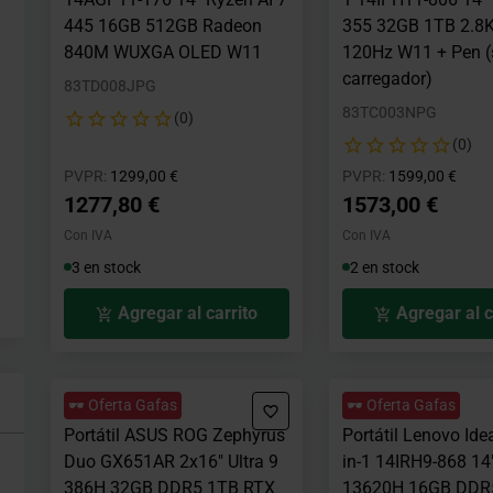
445 16GB 512GB Radeon
355 32GB 1TB 2.8
840M WUXGA OLED W11
120Hz W11 + Pen 
carregador)
83TD008JPG
83TC003NPG
(0)
(0)
Precio rebajado desde
hasta
Precio rebajad
hast
PVPR:
1299,00 €
PVPR:
1599,00 €
1277,80 €
1573,00 €
Con IVA
Con IVA
3 en stock
2 en stock
Agregar al carrito
Agregar al c
🕶️ Oferta Gafas
🕶️ Oferta Gafas
Portátil ASUS ROG Zephyrus
Portátil Lenovo Ide
Duo GX651AR 2x16" Ultra 9
in-1 14IRH9-868 14"
386H 32GB DDR5 1TB RTX
13620H 16GB DDR