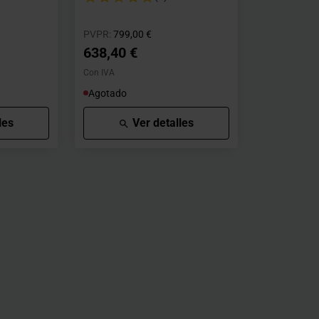
o desde
Precio rebajado desde
hasta
PVPR:
799,00 €
638,40 €
Con IVA
Agotado
les
Ver detalles