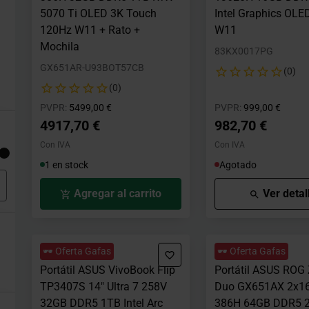
5070 Ti OLED 3K Touch
Intel Graphics OLE
120Hz W11 + Rato +
W11
Mochila
83KX0017PG
GX651AR-U93BOT57CB
(0)
(0)
Precio rebajado desde
hasta
Precio rebajad
hasta
PVPR:
5499,00 €
PVPR:
999,00 €
4917,70 €
982,70 €
Con IVA
Con IVA
1 en stock
Agotado
Agregar al carrito
Ver detal
🕶️ Oferta Gafas
🕶️ Oferta Gafas
Portátil ASUS VivoBook Flip
Portátil ASUS ROG
TP3407S 14" Ultra 7 258V
Duo GX651AX 2x16"
32GB DDR5 1TB Intel Arc
386H 64GB DDR5 