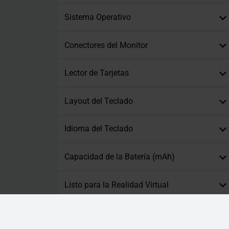
Sistema Operativo
Conectores del Monitor
Lector de Tarjetas
Layout del Teclado
Idioma del Teclado
Capacidad de la Batería (mAh)
Listo para la Realidad Virtual
Conector Peripheral