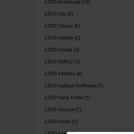
LEGO Botanicals
(10)
LEGO City
(8)
LEGO Classic
(6)
LEGO Creator
(2)
LEGO Disney
(3)
LEGO DUPLO
(3)
LEGO Editions
(6)
LEGO Gabbys Dollhouse
(1)
LEGO Harry Potter
(1)
LEGO Horizon
(1)
LEGO Iconic
(1)
LEGO Icons
(5)