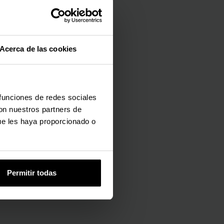
o desde
Acerca de las cookies
rgo
 funciones de redes sociales
con nuestros partners de
ue les haya proporcionado o
Permitir todas