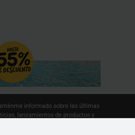
nténme informado sobre las últimas
ticias, lanzamientos de productos y
omociones.