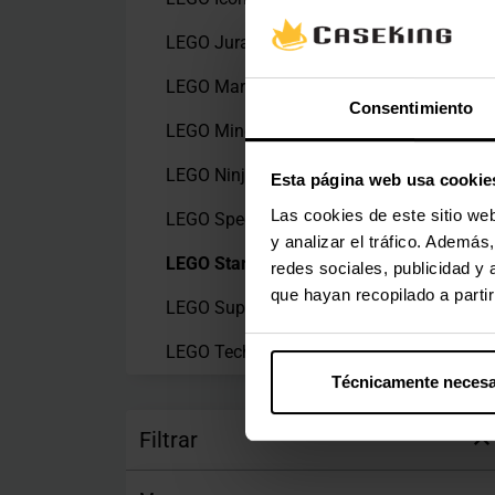
LEGO Jurassic World
(1)
LEGO Marvel
(3)
Consentimiento
LEGO Minecraft
(21)
LEGO Ninjago
(4)
Esta página web usa cookie
Las cookies de este sitio we
LEGO Speed Champions
(14)
y analizar el tráfico. Ademá
LEGO Star Wars
(5)
redes sociales, publicidad y
que hayan recopilado a parti
LEGO Super Mario
(2)
LEGO Technic
(5)
Técnicamente necesa
Filtrar