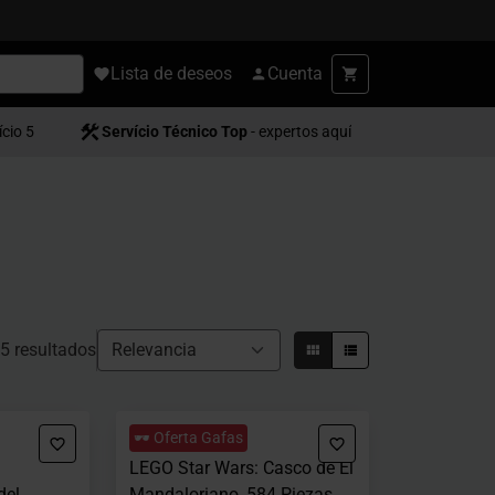
Lista de deseos
Cuenta
ício 5
Servício Técnico Top
- expertos aquí
5 resultados
🕶️ Oferta Gafas
LEGO Star Wars: Casco de El
del
Mandaloriano, 584 Piezas