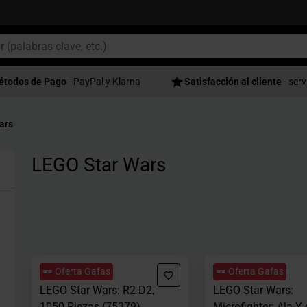
étodos de Pago
- PayPal y Klarna
Satisfacción al cliente
- serv
ars
LEGO Star Wars
🕶️ Oferta Gafas
🕶️ Oferta Gafas
LEGO Star Wars: R2-D2,
LEGO Star Wars:
1050 Piezas (75379)
Microfighter: Ala-Y 