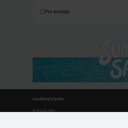
Por encargo
Caseking España
910 626 594
De lunes a viernes, de 10:00 a 13:00 y 14:00 a 18:00
info@caseking.es