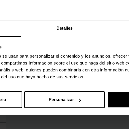
75375
75349
(0)
(0)
Precio rebajado desde
hasta
Precio rebajad
hasta
PVPR:
84,90 €
PVPR:
69,90 €
83,50 €
68,70 €
Detalles
Con IVA
Con IVA
2 en stock
Por encargo
s
Agregar al carrito
Por enca
b se usan para personalizar el contenido y los anuncios, ofrecer
s, compartimos información sobre el uso que haga del sitio web 
 análisis web, quienes pueden combinarla con otra información q
r del uso que haya hecho de sus servicios.
rio
Personalizar