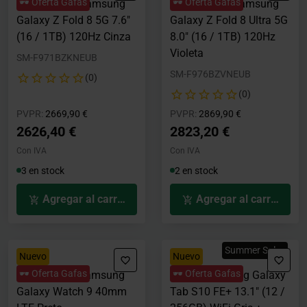
🕶️ Oferta Gafas
🕶️ Oferta Gafas
Smartphone Samsung
Smartphone Samsung
Galaxy Z Fold 8 5G 7.6"
Galaxy Z Fold 8 Ultra 5G
(16 / 1TB) 120Hz Cinza
8.0" (16 / 1TB) 120Hz
Violeta
SM-F971BZKNEUB
SM-F976BZVNEUB
(0)
(0)
Precio rebajado desde
hasta
Precio rebajado desde
hasta
PVPR:
2669,90 €
PVPR:
2869,90 €
2626,40 €
2823,20 €
Con IVA
Con IVA
3 en stock
2 en stock
Agregar al carrito
Agregar al carrito
Summer Sales
Nuevo
Nuevo
🕶️ Oferta Gafas
🕶️ Oferta Gafas
Smartwatch Samsung
Tablet Samsung Galaxy
Galaxy Watch 9 40mm
Tab S10 FE+ 13.1" (12 /