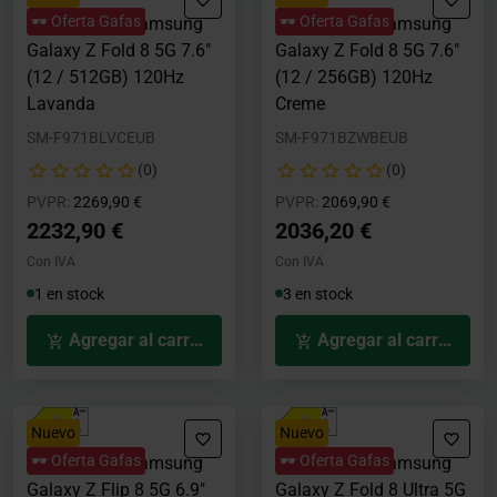
🕶️ Oferta Gafas
🕶️ Oferta Gafas
Smartphone Samsung
Smartphone Samsung
Galaxy Z Fold 8 5G 7.6"
Galaxy Z Fold 8 5G 7.6"
(12 / 512GB) 120Hz
(12 / 256GB) 120Hz
Lavanda
Creme
SM-F971BLVCEUB
SM-F971BZWBEUB
(0)
(0)
Precio rebajado desde
hasta
Precio rebajado desde
hasta
PVPR:
2269,90 €
PVPR:
2069,90 €
2232,90 €
2036,20 €
Con IVA
Con IVA
1 en stock
3 en stock
Agregar al carrito
Agregar al carrito
Nuevo
Nuevo
🕶️ Oferta Gafas
🕶️ Oferta Gafas
Smartphone Samsung
Smartphone Samsung
Galaxy Z Flip 8 5G 6.9"
Galaxy Z Fold 8 Ultra 5G