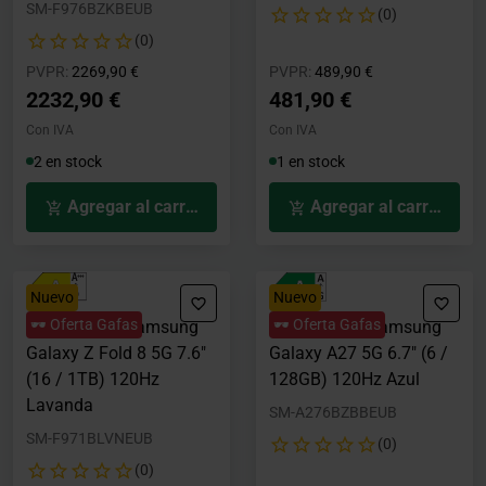
SM-F976BZKBEUB
(0)
(0)
Precio rebajado desde
hasta
Precio rebajado desde
hasta
PVPR:
2269,90 €
PVPR:
489,90 €
2232,90 €
481,90 €
Con IVA
Con IVA
2 en stock
1 en stock
Agregar al carrito
Agregar al carrito
Nuevo
Nuevo
🕶️ Oferta Gafas
🕶️ Oferta Gafas
Smartphone Samsung
Smartphone Samsung
Galaxy Z Fold 8 5G 7.6"
Galaxy A27 5G 6.7" (6 /
(16 / 1TB) 120Hz
128GB) 120Hz Azul
Lavanda
SM-A276BZBBEUB
SM-F971BLVNEUB
(0)
(0)