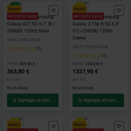
Nuevo
Nuevo
🕶️ Oferta Gafas
🕶️ Oferta Gafas
Smartphone Samsung
Smartphone Samsung
Galaxy A27 5G 6.7" (8 /
Galaxy Z Flip 8 5G 6.9"
256GB) 120Hz Rosa
(12 /256GB) 120Hz
Creme
SM-A276BLICEUB
SM-F776BZWGEUB
(0)
(0)
Precio rebajado desde
hasta
Precio rebajado desde
hasta
PVPR:
469,90 €
PVPR:
1349,90 €
363,80 €
1327,90 €
Con IVA
Con IVA
2 en stock
2 en stock
Agregar al carrito
Agregar al carrito
Nuevo
Nuevo