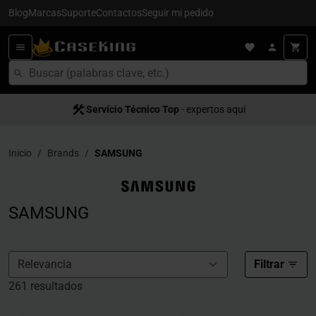
Blog
Marcas
Suporte
Contactos
Seguir mi pedido
Servício Técnico Top
Entrega en 24/48h
- para España
- expertos aquí
Inicio
Brands
SAMSUNG
SAMSUNG
Filtrar
261 resultados