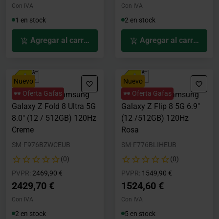
Con IVA
Con IVA
1 en stock
2 en stock
Agregar al carrito
Agregar al carrito
Nuevo
Nuevo
🕶️ Oferta Gafas
🕶️ Oferta Gafas
Smartphone Samsung
Smartphone Samsung
Galaxy Z Fold 8 Ultra 5G
Galaxy Z Flip 8 5G 6.9"
8.0" (12 / 512GB) 120Hz
(12 /512GB) 120Hz
Creme
Rosa
SM-F976BZWCEUB
SM-F776BLIHEUB
(0)
(0)
Precio rebajado desde
hasta
Precio rebajado desde
hasta
PVPR:
2469,90 €
PVPR:
1549,90 €
2429,70 €
1524,60 €
Con IVA
Con IVA
2 en stock
5 en stock