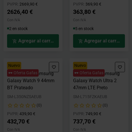
Precio rebajado desde
hasta
Precio rebajado desde
hasta
PVPR:
2669,90 €
PVPR:
369,90 €
2626,40 €
363,80 €
Con IVA
Con IVA
2 en stock
5 en stock
Agregar al carrito
Agregar al carrito
Nuevo
Nuevo
🕶️ Oferta Gafas
🕶️ Oferta Gafas
Smartwatch Samsung
Smartwatch Samsung
Galaxy Watch 9 44mm
Galaxy Watch Ultra 2
BT Prateado
47mm LTE Preto
SM-L350NZSAEUB
SM-L715FZKAEUB
(0)
(0)
Precio rebajado desde
hasta
Precio rebajado desde
hasta
PVPR:
439,90 €
PVPR:
749,90 €
432,70 €
737,70 €
Con IVA
Con IVA