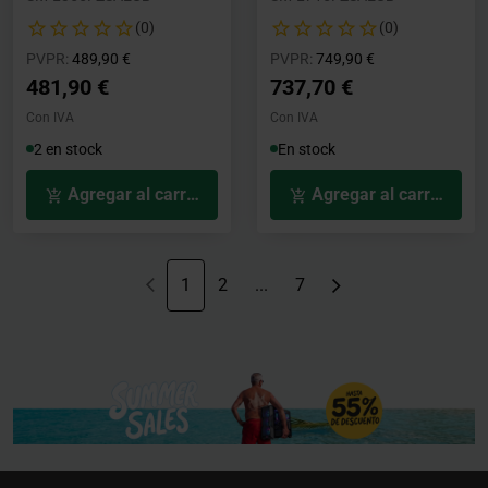
(0)
(0)
Precio rebajado desde
hasta
Precio rebajado desde
hasta
PVPR:
489,90 €
PVPR:
749,90 €
481,90 €
737,70 €
Con IVA
Con IVA
2 en stock
En stock
Agregar al carrito
Agregar al carrito
1
2
...
7