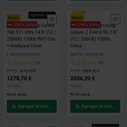
Summer Sales
Nuevo
Nuevo
🕶️ Oferta Gafas
🕶️ Oferta Gafas
Tablet Samsung Galaxy
Smartphone Samsung
Tab S11 Ultra 14.6" (12 /
Galaxy Z Fold 8 5G 7.6"
256GB) 120Hz WiFi Gris
(12 / 256GB) 120Hz
+ Keyboard Cover
Cinza
F-X930NZARDX93
SM-F971BZKBEUB
(0)
(0)
Precio rebajado desde
hasta
Precio rebajado desde
hasta
PVPR:
1419,90 €
PVPR:
2069,90 €
1278,70 €
2036,20 €
Con IVA
Con IVA
4 en stock
5 en stock
Agregar al carrito
Agregar al carrito