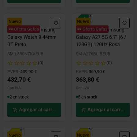
Nuevo
Nuevo
🕶️ Oferta Gafas
🕶️ Oferta Gafas
Smartwatch Samsung
Smartphone Samsung
Galaxy Watch 9 44mm
Galaxy A27 5G 6.7" (6 /
BT Preto
128GB) 120Hz Rosa
SM-L350NZKAEUB
SM-A276BLIBEUB
(0)
(0)
Precio rebajado desde
hasta
Precio rebajado desde
hasta
PVPR:
439,90 €
PVPR:
369,90 €
432,70 €
363,80 €
Con IVA
Con IVA
2 en stock
5 en stock
Agregar al carrito
Agregar al carrito
Nuevo
Nuevo