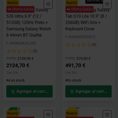
Summer Sales
Nuevo
Nuevo
🕶️ Oferta Gafas
🕶️ Oferta Gafas
Pack Samsung Galaxy
Tablet Samsung Galaxy
S26 Ultra 6.9" (12 /
Tab S10 Lite 10.9" (8 /
512GB) 120Hz Preto +
256GB) WiFi Gris +
Samsung Galaxy Watch
Keyboard Cover
8 44mm BT Grafite
F-X400NZAPDX72
F-S948BZKGL330
(0)
(0)
Precio rebajado desde
hasta
Precio rebajado desde
hasta
PVPR:
2159,90 €
PVPR:
579,90 €
2124,70 €
491,70 €
Con IVA
Con IVA
4 en stock
En stock
Agregar al carrito
Agregar al carrito
Nuevo
Nuevo