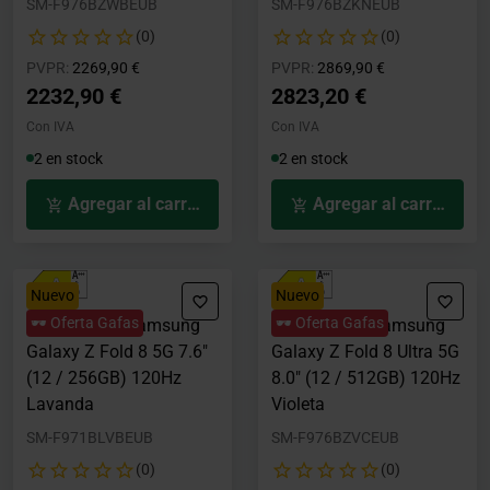
SM-F976BZWBEUB
SM-F976BZKNEUB
(0)
(0)
Precio rebajado desde
hasta
Precio rebajado desde
hasta
PVPR:
2269,90 €
PVPR:
2869,90 €
2232,90 €
2823,20 €
Con IVA
Con IVA
2 en stock
2 en stock
Agregar al carrito
Agregar al carrito
Nuevo
Nuevo
🕶️ Oferta Gafas
🕶️ Oferta Gafas
Smartphone Samsung
Smartphone Samsung
Galaxy Z Fold 8 5G 7.6"
Galaxy Z Fold 8 Ultra 5G
(12 / 256GB) 120Hz
8.0" (12 / 512GB) 120Hz
Lavanda
Violeta
SM-F971BLVBEUB
SM-F976BZVCEUB
(0)
(0)