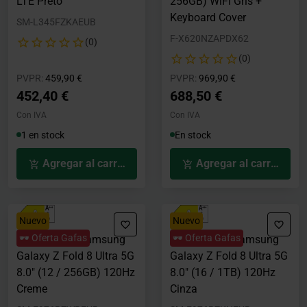
LTE Preto
256GB) WiFi Gris +
Keyboard Cover
SM-L345FZKAEUB
F-X620NZAPDX62
(0)
(0)
Precio rebajado desde
hasta
Precio rebajado desde
hasta
PVPR:
459,90 €
PVPR:
969,90 €
452,40 €
688,50 €
Con IVA
Con IVA
1 en stock
En stock
Agregar al carrito
Agregar al carrito
Nuevo
Nuevo
🕶️ Oferta Gafas
🕶️ Oferta Gafas
Smartphone Samsung
Smartphone Samsung
Galaxy Z Fold 8 Ultra 5G
Galaxy Z Fold 8 Ultra 5G
8.0" (12 / 256GB) 120Hz
8.0" (16 / 1TB) 120Hz
Creme
Cinza