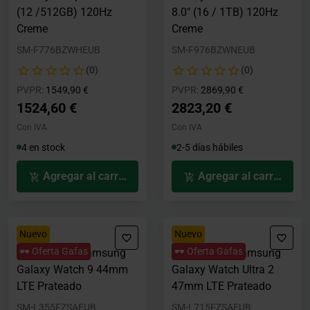
(12 /512GB) 120Hz
8.0" (16 / 1TB) 120Hz
Creme
Creme
SM-F776BZWHEUB
SM-F976BZWNEUB
(0)
(0)
Precio rebajado desde
hasta
Precio rebajado desde
hasta
PVPR:
1549,90 €
PVPR:
2869,90 €
1524,60 €
2823,20 €
Con IVA
Con IVA
4 en stock
2-5 días hábiles
Agregar al carrito
Agregar al carrito
Nuevo
Nuevo
🕶️ Oferta Gafas
🕶️ Oferta Gafas
Smartwatch Samsung
Smartwatch Samsung
Galaxy Watch 9 44mm
Galaxy Watch Ultra 2
LTE Prateado
47mm LTE Prateado
SM-L355FZSAEUB
SM-L715FZSAEUB