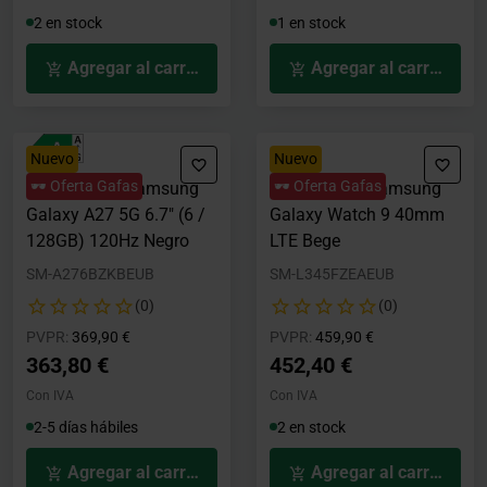
2 en stock
1 en stock
Agregar al carrito
Agregar al carrito
Nuevo
Nuevo
🕶️ Oferta Gafas
🕶️ Oferta Gafas
Smartphone Samsung
Smartwatch Samsung
Galaxy A27 5G 6.7" (6 /
Galaxy Watch 9 40mm
128GB) 120Hz Negro
LTE Bege
SM-A276BZKBEUB
SM-L345FZEAEUB
(0)
(0)
Precio rebajado desde
hasta
Precio rebajado desde
hasta
PVPR:
369,90 €
PVPR:
459,90 €
363,80 €
452,40 €
Con IVA
Con IVA
2-5 días hábiles
2 en stock
Agregar al carrito
Agregar al carrito