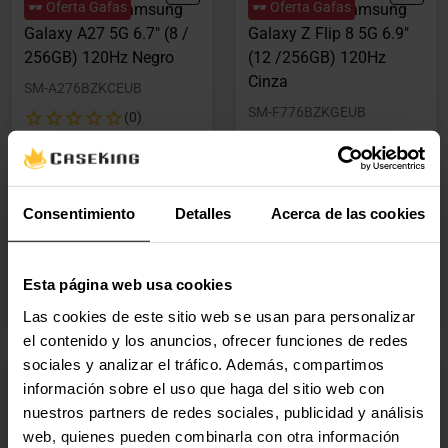
🕶️ Oferta Gafas
🕶️ Oferta Gafas
Smartphone Samsung
Smartphone Samsung
Galaxy A27 5G 6.7" (8 /
Galaxy Z Flip 8 5G 6.9"
256GB) 120Hz Negro
(12 /256GB) 120Hz
Cinza
SM-A276BZKCEUB
SM-F776BZKGEUB
(0)
(0)
Precio rebajado desde
hasta
Precio rebajado desde
hasta
PVPR:
469,90 €
PVPR:
1349,90 €
363,80 €
1327,90 €
Consentimiento
Detalles
Acerca de las cookies
Con IVA
Con IVA
En stock
4 en stock
Esta página web usa cookies
Agregar al carrito
Agregar al carrito
Las cookies de este sitio web se usan para personalizar
el contenido y los anuncios, ofrecer funciones de redes
sociales y analizar el tráfico. Además, compartimos
Nuevo
Nuevo
información sobre el uso que haga del sitio web con
🕶️ Oferta Gafas
🕶️ Oferta Gafas
Smartphone Samsung
Smartphone Samsung
nuestros partners de redes sociales, publicidad y análisis
Galaxy Z Fold 8 Ultra 5G
Galaxy Z Fold 8 5G 7.6"
web, quienes pueden combinarla con otra información