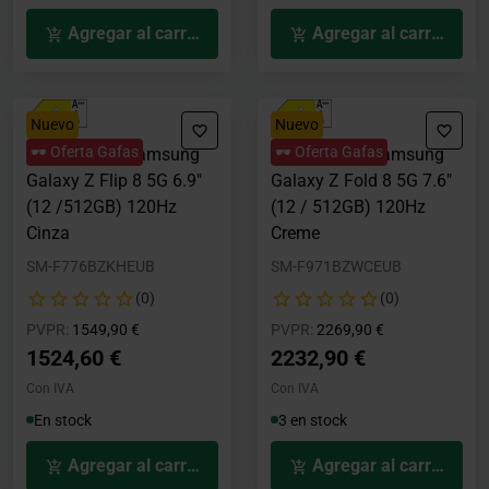
Agregar al carrito
Agregar al carrito
Nuevo
Nuevo
🕶️ Oferta Gafas
🕶️ Oferta Gafas
Smartphone Samsung
Smartphone Samsung
Galaxy Z Flip 8 5G 6.9"
Galaxy Z Fold 8 5G 7.6"
(12 /512GB) 120Hz
(12 / 512GB) 120Hz
Cinza
Creme
SM-F776BZKHEUB
SM-F971BZWCEUB
(0)
(0)
Precio rebajado desde
hasta
Precio rebajado desde
hasta
PVPR:
1549,90 €
PVPR:
2269,90 €
1524,60 €
2232,90 €
Con IVA
Con IVA
En stock
3 en stock
Agregar al carrito
Agregar al carrito