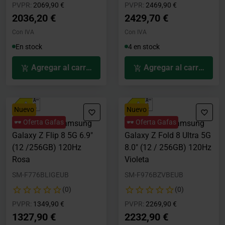
Precio rebajado desde
hasta
Precio rebajado desde
hasta
PVPR:
2069,90 €
PVPR:
2469,90 €
2036,20 €
2429,70 €
Con IVA
Con IVA
En stock
4 en stock
Agregar al carrito
Agregar al carrito
Nuevo
Nuevo
🕶️ Oferta Gafas
🕶️ Oferta Gafas
Smartphone Samsung
Smartphone Samsung
Galaxy Z Flip 8 5G 6.9"
Galaxy Z Fold 8 Ultra 5G
(12 /256GB) 120Hz
8.0" (12 / 256GB) 120Hz
Rosa
Violeta
SM-F776BLIGEUB
SM-F976BZVBEUB
(0)
(0)
Precio rebajado desde
hasta
Precio rebajado desde
hasta
PVPR:
1349,90 €
PVPR:
2269,90 €
1327,90 €
2232,90 €