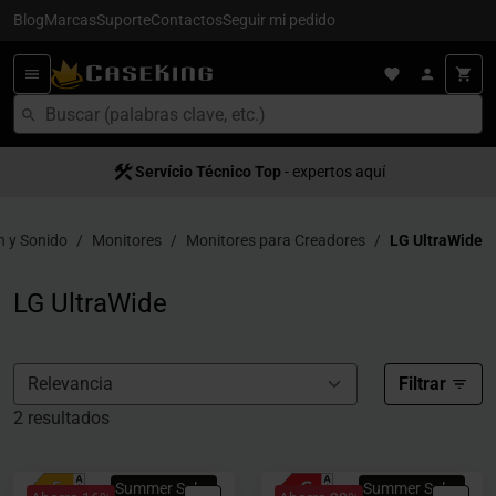
Blog
Marcas
Suporte
Contactos
Seguir mi pedido
Servício Técnico Top
- expertos aquí
 y Sonido
Monitores
Monitores para Creadores
LG UltraWide
LG UltraWide
Filtrar
2 resultados
Summer Sales
Summer Sales