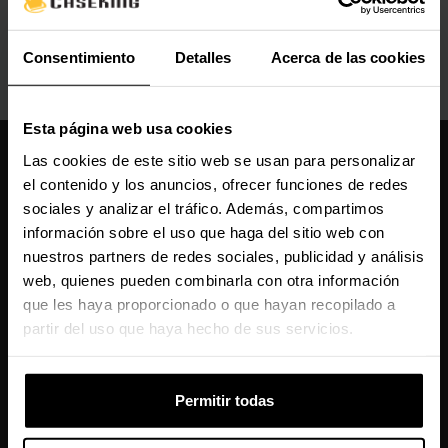
Consentimiento
Detalles
Acerca de las cookies
Esta página web usa cookies
Caseking España
Las cookies de este sitio web se usan para personalizar
el contenido y los anuncios, ofrecer funciones de redes
910 626 594
sociales y analizar el tráfico. Además, compartimos
De lunes a viernes, de 10:00 a 13:00 y 14:00 a 18:00
información sobre el uso que haga del sitio web con
info@caseking.es
nuestros partners de redes sociales, publicidad y análisis
Nuestras comunidades
web, quienes pueden combinarla con otra información
que les haya proporcionado o que hayan recopilado a
partir del uso que haya hecho de sus servicios.
Manténme informado sobre las últimas
noticias, lanzamientos de productos y
promociones.
Permitir todas