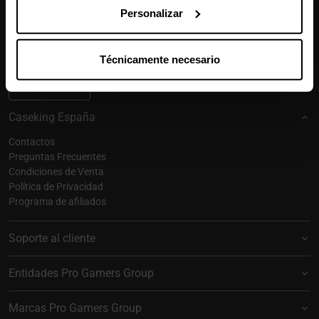
Personalizar
Este sitio está protegido por reCAPTCHA y se aplican la
Política de
Privacidad
y los
Términos del Servicio
de Google.
Técnicamente necesario
Suscribirse
Caseking España
Contactos
Preguntas Frecuentes
Condiciones de Venta
Política de Privacidad
Programa de afiliados
Soporte al cliente
Entidades Pro Gamers Group
Marcas Pro Gamers Group