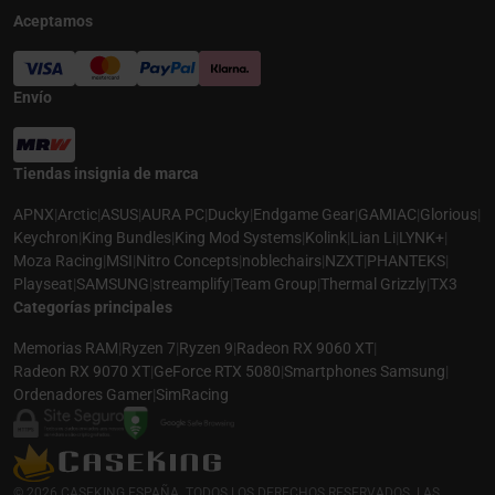
Aceptamos
Envío
Tiendas insignia de marca
APNX
|
Arctic
|
ASUS
|
AURA PC
|
Ducky
|
Endgame Gear
|
GAMIAC
|
Glorious
|
Keychron
|
King Bundles
|
King Mod Systems
|
Kolink
|
Lian Li
|
LYNK+
|
Moza Racing
|
MSI
|
Nitro Concepts
|
noblechairs
|
NZXT
|
PHANTEKS
|
Playseat
|
SAMSUNG
|
streamplify
|
Team Group
|
Thermal Grizzly
|
TX3
Categorías principales
Memorias RAM
|
Ryzen 7
|
Ryzen 9
|
Radeon RX 9060 XT
|
Radeon RX 9070 XT
|
GeForce RTX 5080
|
Smartphones Samsung
|
Ordenadores Gamer
|
SimRacing
© 2026 CASEKING ESPAÑA. TODOS LOS DERECHOS RESERVADOS. LAS