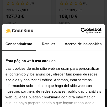
(0)
(0)
Precio rebajado desde
hasta
Precio rebajado desde
hasta
PVPR:
129,90 €
PVPR:
109,90 €
127,70 €
108,10 €
Con IVA
Con IVA
Agotado
Agotado
Ver detalles
Ver detalles
Consentimiento
Detalles
Acerca de las cookies
Esta página web usa cookies
Las cookies de este sitio web se usan para personalizar
el contenido y los anuncios, ofrecer funciones de redes
sociales y analizar el tráfico. Además, compartimos
información sobre el uso que haga del sitio web con
nuestros partners de redes sociales, publicidad y análisis
web, quienes pueden combinarla con otra información
Caseking España
que les haya proporcionado o que hayan recopilado a
910 626 594