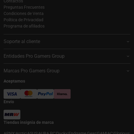
Contactos
Preguntas Frecuentes
Condiciones de Venta
Política de Privacidad
Programa de afiliados
Soporte al cliente
Entidades Pro Gamers Group
Marcas Pro Gamers Group
Aceptamos
Envío
Tiendas insignia de marca
APNX
|
Arctic
|
ASUS
|
AURA PC
|
Ducky
|
Endgame Gear
|
GAMIAC
|
Glorious
|