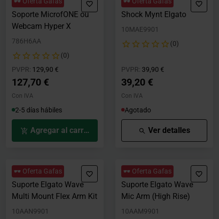
🕶️ Oferta Gafas
🕶️ Oferta Gafas
Soporte MicrofONE ou
Shock Mynt Elgato
Webcam Hyper X
10MAE9901
786H6AA
(0)
(0)
Precio rebajado desde
hasta
Precio rebajado desde
hasta
PVPR:
129,90 €
PVPR:
39,90 €
127,70 €
39,20 €
Con IVA
Con IVA
2-5 días hábiles
Agotado
Agregar al carrito
Ver detalles
🕶️ Oferta Gafas
🕶️ Oferta Gafas
Suporte Elgato Wave
Suporte Elgato Wave
Multi Mount Flex Arm Kit
Mic Arm (High Rise)
10AAN9901
10AAM9901