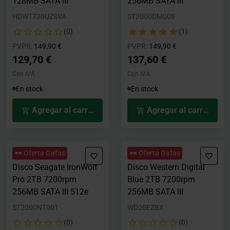
128MB SATA III
256MB SATA III
HDWT720UZSVA
ST2000DM008
(0)
(1)
Precio rebajado desde
hasta
Precio rebajado desde
hasta
PVPR:
149,90 €
PVPR:
149,90 €
129,70 €
137,60 €
Con IVA
Con IVA
En stock
En stock
Agregar al carrito
Agregar al carrito
🕶️ Oferta Gafas
🕶️ Oferta Gafas
Disco Seagate IronWolf
Disco Western Digital
Pro 2TB 7200rpm
Blue 2TB 7200rpm
256MB SATA III 512e
256MB SATA III
ST2000NT001
WD20EZBX
(0)
(0)