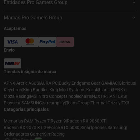
Entidades Pro Gamers Group
Marcas Pro Gamers Group
Aceptamos
Envío
Tiendas insignia de marca
APNX
|
Arctic
|
ASUS
|
AURA PC
|
Ducky
|
Endgame Gear
|
GAMIAC
|
Glorious
|
Keychron
|
King Bundles
|
King Mod Systems
|
Kolink
|
Lian Li
|
LYNK+
|
Moza Racing
|
MSI
|
Nitro Concepts
|
noblechairs
|
NZXT
|
PHANTEKS
|
Playseat
|
SAMSUNG
|
streamplify
|
Team Group
|
Thermal Grizzly
|
TX3
Categorías principales
Memorias RAM
|
Ryzen 7
|
Ryzen 9
|
Radeon RX 9060 XT
|
Radeon RX 9070 XT
|
GeForce RTX 5080
|
Smartphones Samsung
|
Ordenadores Gamer
|
SimRacing