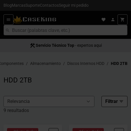
Blog
Marcas
Suporte
Contactos
Seguir mi pedido
Servício Técnico Top
- expertos aquí
Componentes
Almacenamiento
Discos Internos HDD
HDD 2TB
HDD 2TB
Filtrar
9 resultados