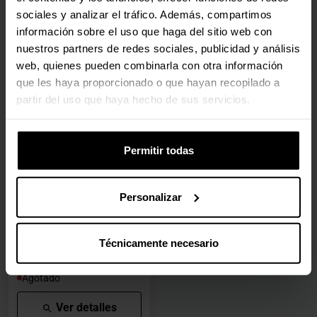
sociales y analizar el tráfico. Además, compartimos
Agotado
Agotado
información sobre el uso que haga del sitio web con
Ver detalles
Ver detalles
nuestros partners de redes sociales, publicidad y análisis
web, quienes pueden combinarla con otra información
que les haya proporcionado o que hayan recopilado a
partir del uso que haya hecho de sus servicios.
🕶️ Oferta Gafas
Disco 2.5" Seagate
Barracuda 2TB 5400rpm
Permitir todas
128MB SATA III
ST2000LM015
Personalizar
(0)
Precio rebajado desde
hasta
PVPR:
189,90 €
170,00 €
Técnicamente necesario
Con IVA
Agotado
Ver detalles