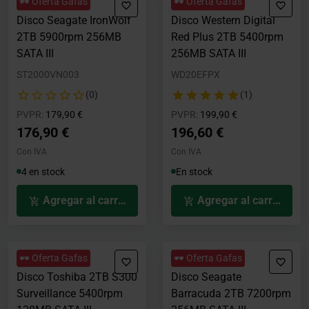
🕶️ Oferta Gafas
🕶️ Oferta Gafas
Disco Seagate IronWolf
Disco Western Digital
2TB 5900rpm 256MB
Red Plus 2TB 5400rpm
SATA III
256MB SATA III
ST2000VN003
WD20EFPX
(0)
(1)
Precio rebajado desde
hasta
Precio rebajado desde
hasta
PVPR:
179,90 €
PVPR:
199,90 €
176,90 €
196,60 €
Con IVA
Con IVA
4 en stock
En stock
Agregar al carrito
Agregar al carrito
🕶️ Oferta Gafas
🕶️ Oferta Gafas
Disco Toshiba 2TB S300
Disco Seagate
Surveillance 5400rpm
Barracuda 2TB 7200rpm