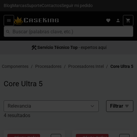
Blog
Marcas
Suporte
Contactos
Seguir mi pedido
Servício Técnico Top
Satisfacción al cliente
- expertos aquí
- servício 5
Componentes
Procesadores
Procesadores Intel
Core Ultra 5
Core Ultra 5
Filtrar
4 resultados