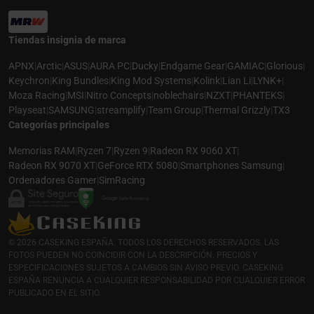
Tiendas insignia de marca
APNX
|
Arctic
|
ASUS
|
AURA PC
|
Ducky
|
Endgame Gear
|
GAMIAC
|
Glorious
|
Keychron
|
King Bundles
|
King Mod Systems
|
Kolink
|
Lian Li
|
LYNK+
|
Moza Racing
|
MSI
|
Nitro Concepts
|
noblechairs
|
NZXT
|
PHANTEKS
|
Playseat
|
SAMSUNG
|
streamplify
|
Team Group
|
Thermal Grizzly
|
TX3
Categorías principales
Memorias RAM
|
Ryzen 7
|
Ryzen 9
|
Radeon RX 9060 XT
|
Radeon RX 9070 XT
|
GeForce RTX 5080
|
Smartphones Samsung
|
Ordenadores Gamer
|
SimRacing
© 2026 CASEKING ESPAÑA. TODOS LOS DERECHOS RESERVADOS. LAS
FOTOS PUEDEN NO COINCIDIR CON LA DESCRIPCIÓN. PRECIOS Y
ESPECIFICACIONES SUJETOS A CAMBIOS SIN AVISO PREVIO. CASEKING
ESPAÑA RENUNCIA A CUALQUIER RESPONSABILIDAD POR CUALQUIER ERROR
PUBLICADO EN EL SITIO.