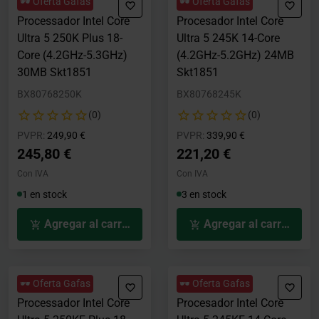
🕶️ Oferta Gafas
🕶️ Oferta Gafas
Processador Intel Core
Procesador Intel Core
Ultra 5 250K Plus 18-
Ultra 5 245K 14-Core
Core (4.2GHz-5.3GHz)
(4.2GHz-5.2GHz) 24MB
30MB Skt1851
Skt1851
BX80768250K
BX80768245K
(0)
(0)
Precio rebajado desde
hasta
Precio rebajado desde
hasta
PVPR:
249,90 €
PVPR:
339,90 €
245,80 €
221,20 €
Con IVA
Con IVA
1 en stock
3 en stock
Agregar al carrito
Agregar al carrito
🕶️ Oferta Gafas
🕶️ Oferta Gafas
Processador Intel Core
Procesador Intel Core