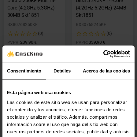
Ultra 5 250KF Plus 18-
Ultra 5 245KF 14-Core
Core (4.2GHz-5.3GHz)
(4.2GHz-5.2GHz) 24MB
30MB Skt1851
Skt1851
BX80768250KF
BX80768245KF
(0)
(0)
Precio rebajado desde
hasta
Precio rebajado desde
hasta
PVPR:
239,90 €
PVPR:
339,90 €
231,00 €
196,60 €
Con IVA
Con IVA
2 en stock
Por encargo
Consentimiento
Detalles
Acerca de las cookies
Agregar al carrito
Por encargo
Esta página web usa cookies
Las cookies de este sitio web se usan para personalizar
el contenido y los anuncios, ofrecer funciones de redes
sociales y analizar el tráfico. Además, compartimos
información sobre el uso que haga del sitio web con
nuestros partners de redes sociales, publicidad y análisis