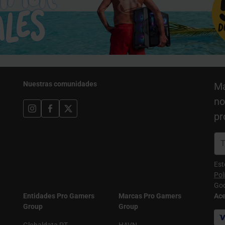
Nuestras comunidades
Ma
no
pr
Est
Pol
Goo
Entidades Pro Gamers
Marcas Pro Gamers
Ac
Group
Group