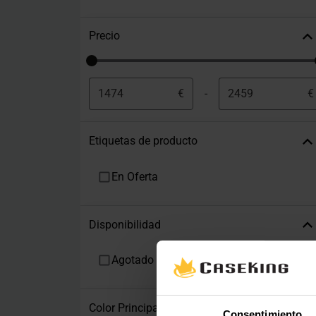
Precio
€
-
€
Etiquetas de producto
En Oferta
Disponibilidad
Agotado
Color Principal
Consentimiento