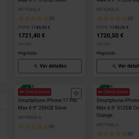
MFYQ4QLA
MFYU4QLA
(0)
(0)
Precio rebajado desde
hasta
Precio rebajad
hast
PVPR:
1749,00 €
PVPR:
1749,00 €
1721,40 €
1720,50 €
Con IVA
Con IVA
Agotado
Agotado
Ver detalles
Ver detal
🕶️ Oferta Gafas
🕶️ Oferta Gafas
Smartphone iPhone 17 Pro
Smartphone iPhone
Max 6.9" 256GB Silver
Max 6.9" 512GB C
Orange
MFYM4QLA
MFYT4QLA
(0)
(0)