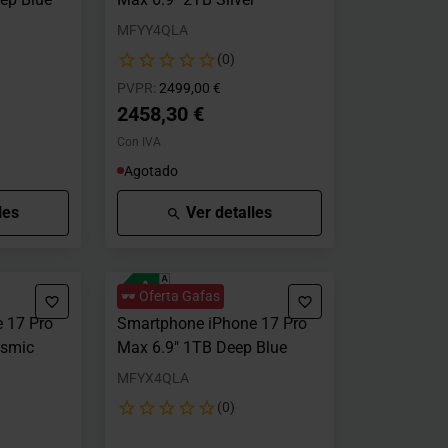
MFYY4QLA
(0)
o desde
a
Precio rebajado desde
hasta
PVPR:
2499,00 €
2458,30 €
Con IVA
Agotado
les
Ver detalles
🕶️ Oferta Gafas
 17 Pro
Smartphone iPhone 17 Pro
osmic
Max 6.9" 1TB Deep Blue
MFYX4QLA
(0)