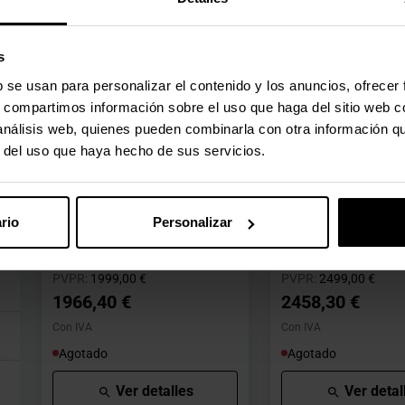
Agotado
Agotado
Ver detalles
Ver detal
s
b se usan para personalizar el contenido y los anuncios, ofrecer
s, compartimos información sobre el uso que haga del sitio web 
 análisis web, quienes pueden combinarla con otra información q
🕶️ Oferta Gafas
🕶️ Oferta Gafas
r del uso que haya hecho de sus servicios.
Smartphone iPhone 17 Pro
Smartphone iPhone
Max 6.9" 1TB Silver
Max 6.9" 2TB Cosm
Orange
MFYV4QLA
rio
Personalizar
MG004QLA
(0)
(0)
Precio rebajado desde
hasta
Precio rebajad
hast
PVPR:
1999,00 €
PVPR:
2499,00 €
1966,40 €
2458,30 €
Con IVA
Con IVA
Agotado
Agotado
Ver detalles
Ver detal