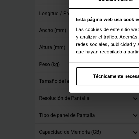
Longitud / Profundidad (mm)
Esta página web usa cookie
Las cookies de este sitio we
Ancho (mm)
y analizar el tráfico. Ademá
redes sociales, publicidad y
Altura (mm)
que hayan recopilado a parti
Peso (kg)
Técnicamente necesa
Tamaño de la Pantalla en Pulgadas (")
Resolución de Pantalla
Tipo de panel de Pantalla
Capacidad de Memoria (GB)