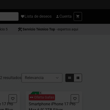
Lista de deseos
Cuenta
ício 5
Servício Técnico Top
- expertos aquí
2 resultados
🕶️ Oferta Gafas
 17 Pro
Smartphone iPhone 17 Pro
ep Blue
Max 6.9" 2TB Silver