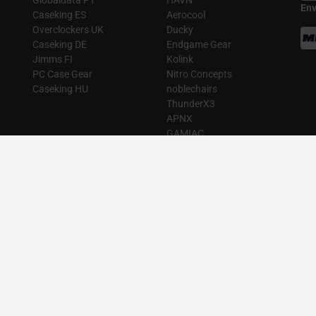
Globaldata PT
HAVN
Env
Caseking ES
Aerocool
Overclockers UK
Ducky
Caseking DE
Endgame Gear
Jimms FI
Kolink
PC Case Gear
Nitro Concepts
Caseking HU
noblechairs
ThunderX3
APNX
GAMIAC
Streamplify
8PACK
MIAC
|
Glorious
|
Keychron
|
King Bundles
|
King Mod Systems
|
Kolink
|
Lian Li
|
L
m Group
|
Thermal Grizzly
|
TX3
Radeon RX 9070 XT
|
GeForce RTX 5080
|
Smartphones Samsung
|
Ordenad
OS. LAS FOTOS PUEDEN NO COINCIDIR CON LA DESCRIPCIÓN. PRECIOS Y ESPEC
RESPONSABILIDAD POR CUALQUIER ERROR PUBLICADO EN EL SITIO.