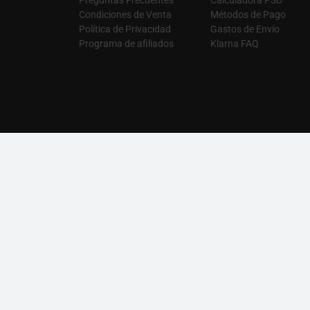
Preguntas Frecuentes
Calculadora PSU
Condiciones de Venta
Métodos de Pago
Política de Privacidad
Gastos de Envío
Programa de afiliados
Klarna FAQ
Tiendas insignia de marca
APNX
|
Arctic
|
ASUS
|
AURA PC
|
Ducky
|
Endgame Gear
|
GA
NZXT
|
PHANTEKS
|
Playseat
|
SAMSUNG
|
streamplify
|
Tea
Categorías principales
Memorias RAM
|
Ryzen 7
|
Ryzen 9
|
Radeon RX 9060 XT
|
© 2026 CASEKING ESPAÑA. TODOS LOS DERECHOS RESERVAD
AVISO PREVIO. CASEKING ESPAÑA RENUNCIA A CUALQUIER 