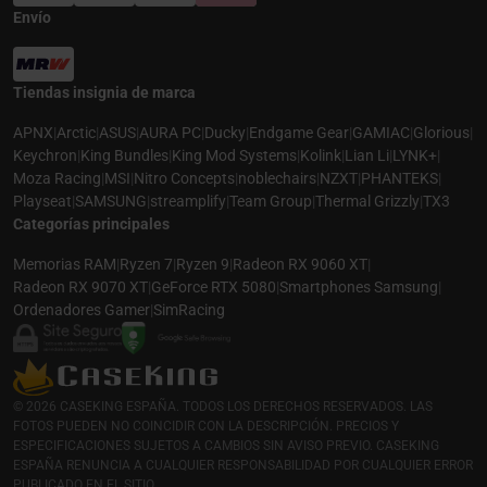
Envío
Tiendas insignia de marca
APNX
|
Arctic
|
ASUS
|
AURA PC
|
Ducky
|
Endgame Gear
|
GAMIAC
|
Glorious
|
Keychron
|
King Bundles
|
King Mod Systems
|
Kolink
|
Lian Li
|
LYNK+
|
Moza Racing
|
MSI
|
Nitro Concepts
|
noblechairs
|
NZXT
|
PHANTEKS
|
Playseat
|
SAMSUNG
|
streamplify
|
Team Group
|
Thermal Grizzly
|
TX3
Categorías principales
Memorias RAM
|
Ryzen 7
|
Ryzen 9
|
Radeon RX 9060 XT
|
Radeon RX 9070 XT
|
GeForce RTX 5080
|
Smartphones Samsung
|
Ordenadores Gamer
|
SimRacing
© 2026 CASEKING ESPAÑA. TODOS LOS DERECHOS RESERVADOS. LAS
FOTOS PUEDEN NO COINCIDIR CON LA DESCRIPCIÓN. PRECIOS Y
ESPECIFICACIONES SUJETOS A CAMBIOS SIN AVISO PREVIO. CASEKING
ESPAÑA RENUNCIA A CUALQUIER RESPONSABILIDAD POR CUALQUIER ERROR
PUBLICADO EN EL SITIO.