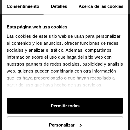
Consentimiento
Detalles
Acerca de las cookies
Caseking España
Esta página web usa cookies
910 626 594
Las cookies de este sitio web se usan para personalizar
De lunes a viernes, de 10:00 a 13:00 y 14:00 a 18:00
el contenido y los anuncios, ofrecer funciones de redes
info@caseking.es
sociales y analizar el tráfico. Además, compartimos
Nuestras comunidades
información sobre el uso que haga del sitio web con
nuestros partners de redes sociales, publicidad y análisis
web, quienes pueden combinarla con otra información
Manténme informado sobre las últimas
que les haya proporcionado o que hayan recopilado a
partir del uso que haya hecho de sus servicios.
noticias, lanzamientos de productos y
promociones.
Permitir todas
Este sitio está protegido por reCAPTCHA y se aplican la
Política de
Personalizar
Privacidad
y los
Términos del Servicio
de Google.