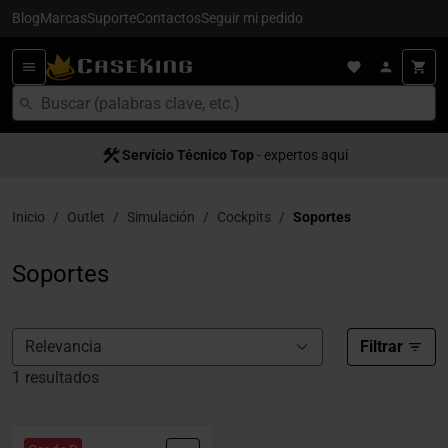
Blog
Marcas
Suporte
Contactos
Seguir mi pedido
Servício Técnico Top
Satisfacción al cliente
- expertos aquí
- servício 5
Inicio
Outlet
Simulación
Cockpits
Soportes
Soportes
Filtrar
1 resultados