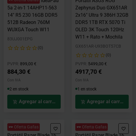
Portátil Lenovo IdeaPad
Portátil ASUS ROG
5a 2-in-1 14AHP11-563
Zephyrus Duo GX651AR
14" R5 230 16GB DDR5
2x16" Ultra 9 386H 32GB
512B Radeon 760M
DDR5 1TB RTX 5070 Ti
WUXGA Touch W11
OLED 3K Touch 120Hz
W11 + Rato + Mochila
83UJ001EPG
GX651AR-U93BOT57CB
(0)
(0)
Precio rebajado desde
hasta
Precio rebajado desde
hasta
PVPR:
899,00 €
PVPR:
5499,00 €
884,30 €
4917,70 €
Con IVA
Con IVA
2 en stock
1 en stock
Agregar al carrito
Agregar al carrito
🕶️ Oferta Gafas
🕶️ Oferta Gafas
Portátil Razer Blade 16
Portátil Razer Blade 16