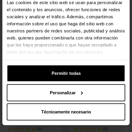
Las cookies de este sitio web se usan para personalizar
(0)
el contenido y los anuncios, ofrecer funciones de redes
Precio rebajado desde
hasta
Precio rebajado desde
hasta
PVPR:
6999,00 €
PVPR:
1099,00 €
sociales y analizar el tráfico. Además, compartimos
5901,40 €
1081,10 €
información sobre el uso que haga del sitio web con
Con IVA
Con IVA
nuestros partners de redes sociales, publicidad y análisis
web, quienes pueden combinarla con otra información
Agotado
Agotado
que les haya proporcionado o que hayan recopilado a
Ver detalles
Ver detalles
partir del uso que haya hecho de sus servicios.
Permitir todas
🕶️ Oferta Gafas
🕶️ Oferta Gafas
Portátil HP Spectre X360
Portátil HP Pavilion
2-in-1 14-eu0003np 14"
X360 2-in-1 14-ek1025np
Personalizar
Ultra 7 155H 16GB DDR5
14" i7-1335U 16GB
1TB Intel Arc 2.8K OLED
512GB Intel Iris Xe FHD
Touch W11
Touch W11
Técnicamente necesario
9E513EAAB9
B3FD7EAAB9
(0)
(0)