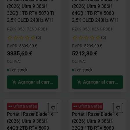
(2026) Ultra 9 386H
(2026) Ultra 9 386H
32GB 1TB RTX 5070 Ti
64GB 1TB RTX 5080
2.5K OLED 240Hz W11
2.5K OLED 240Hz W11
RZ09-05817EN3-R3E1
RZ09-05818EN4-R3E1
(0)
(0)
Precio rebajado desde
hasta
Precio rebajado desde
hasta
PVPR:
3899,00 €
PVPR:
5299,00 €
3835,60 €
5212,80 €
Con IVA
Con IVA
1 en stock
1 en stock
Agregar al carrito
Agregar al carrito
🕶️ Oferta Gafas
🕶️ Oferta Gafas
Portátil Razer Blade 16
Portátil Razer Blade 16
(2026) Ultra 9 386H
(2026) Ultra 9 386H
64GB 2TB RTX 5090
32GB 1TB RTX 5080