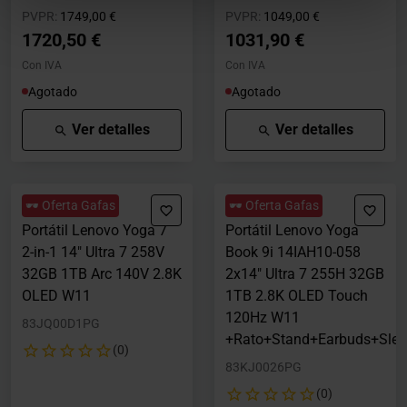
Precio rebajado desde
hasta
Precio rebajado desde
hasta
PVPR:
1749,00 €
PVPR:
1049,00 €
1720,50 €
1031,90 €
Con IVA
Con IVA
Agotado
Agotado
Ver detalles
Ver detalles
🕶️ Oferta Gafas
🕶️ Oferta Gafas
Portátil Lenovo Yoga 7
Portátil Lenovo Yoga
2-in-1 14" Ultra 7 258V
Book 9i 14IAH10-058
32GB 1TB Arc 140V 2.8K
2x14" Ultra 7 255H 32GB
OLED W11
1TB 2.8K OLED Touch
120Hz W11
83JQ00D1PG
+Rato+Stand+Earbuds+Slee
(0)
83KJ0026PG
(0)