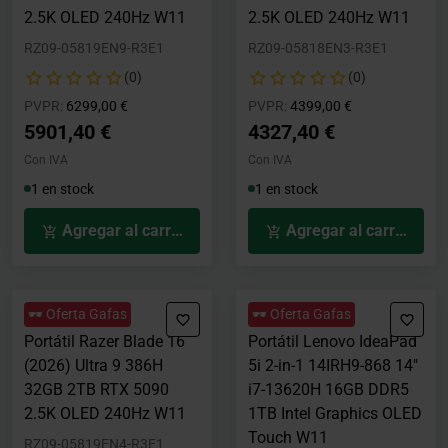
2.5K OLED 240Hz W11
2.5K OLED 240Hz W11
RZ09-05819EN9-R3E1
RZ09-05818EN3-R3E1
(0)
(0)
Precio rebajado desde
hasta
Precio rebajado desde
hasta
PVPR:
6299,00 €
PVPR:
4399,00 €
5901,40 €
4327,40 €
Con IVA
Con IVA
1 en stock
1 en stock
Agregar al carrito
Agregar al carrito
🕶️ Oferta Gafas
🕶️ Oferta Gafas
Portátil Razer Blade 16
Portátil Lenovo IdeaPad
(2026) Ultra 9 386H
5i 2-in-1 14IRH9-868 14"
32GB 2TB RTX 5090
i7-13620H 16GB DDR5
2.5K OLED 240Hz W11
1TB Intel Graphics OLED
Touch W11
RZ09-05819EN4-R3E1