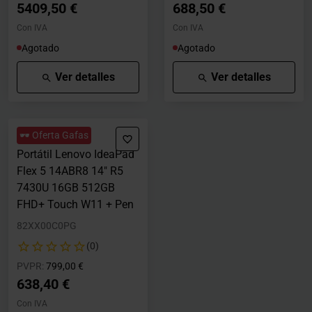
5409,50 €
688,50 €
Con IVA
Con IVA
Agotado
Agotado
Ver detalles
Ver detalles
🕶️ Oferta Gafas
Portátil Lenovo IdeaPad
Flex 5 14ABR8 14" R5
7430U 16GB 512GB
FHD+ Touch W11 + Pen
82XX00C0PG
(0)
Precio rebajado desde
hasta
PVPR:
799,00 €
638,40 €
Con IVA