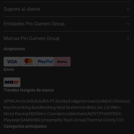
Soporte al cliente
Entidades Pro Gamers Group
Marcas Pro Gamers Group
Aceptamos
Envío
Tiendas insignia de marca
APNX
|
Arctic
|
ASUS
|
AURA PC
|
Ducky
|
Endgame Gear
|
GAMIAC
|
Glorious
|
Keychron
|
King Bundles
|
King Mod Systems
|
Kolink
|
Lian Li
|
LYNK+
|
Moza Racing
|
MSI
|
Nitro Concepts
|
noblechairs
|
NZXT
|
PHANTEKS
|
Playseat
|
SAMSUNG
|
streamplify
|
Team Group
|
Thermal Grizzly
|
TX3
Categorías principales