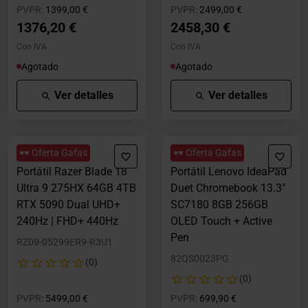
Precio rebajado desde
hasta
Precio rebajado desde
hasta
PVPR:
1399,00 €
PVPR:
2499,00 €
1376,20 €
2458,30 €
Con IVA
Con IVA
Agotado
Agotado
Ver detalles
Ver detalles
🕶️ Oferta Gafas
🕶️ Oferta Gafas
Portátil Razer Blade 18
Portátil Lenovo IdeaPad
Ultra 9 275HX 64GB 4TB
Duet Chromebook 13.3"
RTX 5090 Dual UHD+
SC7180 8GB 256GB
240Hz | FHD+ 440Hz
OLED Touch + Active
Pen
RZ09-05299ER9-R3U1
82QS0023PG
(0)
(0)
Precio rebajado desde
hasta
Precio rebajado desde
hasta
PVPR:
5499,00 €
PVPR:
699,90 €