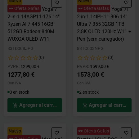
Nuevo
Nuevo
🕶️ Oferta Gafas
🕶️ Oferta Gafas
Portátil Lenovo Yoga 7
Portátil Lenovo Yoga 7i
2-in-1 14AGP11-176 14"
2-in-1 14IPH11-806 14"
Ryzen AI 7 445 16GB
Ultra 7 355 32GB 1TB
512GB Radeon 840M
2.8K OLED 120Hz W11 +
WUXGA OLED W11
Pen (sem carregador)
83TD008JPG
83TC003NPG
(0)
(0)
Precio rebajado desde
hasta
Precio rebajado desde
hasta
PVPR:
1299,00 €
PVPR:
1599,00 €
1277,80 €
1573,00 €
Con IVA
Con IVA
3 en stock
2 en stock
Agregar al carrito
Agregar al carrito
Nuevo
🕶️ Oferta Gafas
🕶️ Oferta Gafas