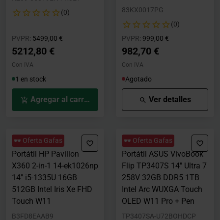
83KX0017PG
(0)
(0)
Precio rebajado desde
hasta
Precio rebajado desde
hasta
PVPR:
5499,00 €
PVPR:
999,00 €
5212,80 €
982,70 €
Con IVA
Con IVA
1 en stock
Agotado
Agregar al carrito
Ver detalles
🕶️ Oferta Gafas
🕶️ Oferta Gafas
Portátil HP Pavilion
Portátil ASUS VivoBook
X360 2-in-1 14-ek1026np
Flip TP3407S 14" Ultra 7
14" i5-1335U 16GB
258V 32GB DDR5 1TB
512GB Intel Iris Xe FHD
Intel Arc WUXGA Touch
Touch W11
OLED W11 Pro + Pen
B3FD8EAAB9
TP3407SA-U72BOHDCP