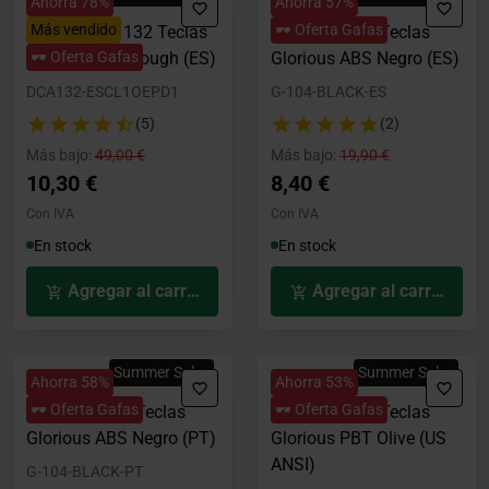
Ahorra 78%
Ahorra 57%
Más vendido
🕶️ Oferta Gafas
Conjunto de 132 Teclas
Juego de 105 Teclas
Black shine-through (ES)
🕶️ Oferta Gafas
Glorious ABS Negro (ES)
DCA132-ESCL1OEPD1
G-104-BLACK-ES
(5)
(2)
Precio rebajado desde
hasta
Precio rebajado desde
hasta
Más bajo:
49,00 €
Más bajo:
19,90 €
10,30 €
8,40 €
Con IVA
Con IVA
En stock
En stock
Agregar al carrito
Agregar al carrito
Summer Sales
Summer Sales
Ahorra 58%
Ahorra 53%
🕶️ Oferta Gafas
🕶️ Oferta Gafas
Juego de 105 Teclas
Juego de 114 Teclas
Glorious ABS Negro (PT)
Glorious PBT Olive (US
ANSI)
G-104-BLACK-PT