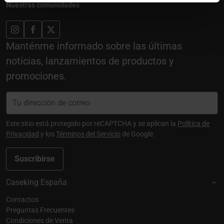
Nuestras comunidades
Manténme informado sobre las últimas
noticias, lanzamientos de productos y
promociones.
Este sitio está protegido por reCAPTCHA y se aplican la
Política de
Privacidad
y los
Términos del Servicio
de Google.
Suscribirse
Caseking España
Contactos
Preguntas Frecuentes
Condiciones de Venta