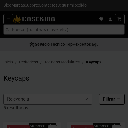
Blog
Marcas
Suporte
Contactos
Seguir mi pedido
Servício Técnico Top
Satisfacción al cliente
- expertos aquí
- servício 5
Inicio
Periféricos
Teclados Modulares
Keycaps
Keycaps
Filtrar
5 resultados
Summer Sales
Summer Sales