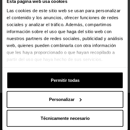
Esta página web usa cookies
25,15 €
Las cookies de este sitio web se usan para personalizar
Con IVA
el contenido y los anuncios, ofrecer funciones de redes
2 en stock
sociales y analizar el tráfico. Además, compartimos
información sobre el uso que haga del sitio web con
Agregar al carrito
nuestros partners de redes sociales, publicidad y análisis
web, quienes pueden combinarla con otra información
que les haya proporcionado o que hayan recopilado a
partir del uso que haya hecho de sus servicios.
Permitir todas
Personalizar
Caseking España
910 626 594
Técnicamente necesario
De lunes a viernes, de 10:00 a 13:00 y 14:00 a 18:00
info@caseking.es