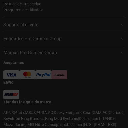
Política de Privacidad
Programa de afiliados
Soporte al cliente
Entidades Pro Gamers Group
Marcas Pro Gamers Group
Aceptamos
Envío
Tiendas insignia de marca
APNX
|
Arctic
|
ASUS
|
AURA PC
|
Ducky
|
Endgame Gear
|
GAMIAC
|
Glorious
|
Keychron
|
King Bundles
|
King Mod Systems
|
Kolink
|
Lian Li
|
LYNK+
|
Moza Racing
|
MSI
|
Nitro Concepts
|
noblechairs
|
NZXT
|
PHANTEKS
|