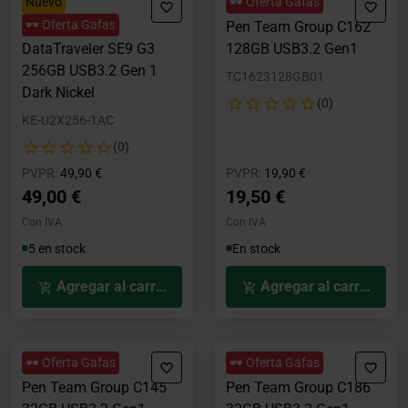
Nuevo
🕶️ Oferta Gafas
🕶️ Oferta Gafas
Pen Kingston
Pen Team Group C162
DataTraveler SE9 G3
128GB USB3.2 Gen1
256GB USB3.2 Gen 1
TC1623128GB01
Dark Nickel
(0)
KE-U2X256-1AC
(0)
Precio rebajado desde
hasta
Precio rebajado desde
hasta
PVPR:
49,90 €
PVPR:
19,90 €
49,00 €
19,50 €
Con IVA
Con IVA
5 en stock
En stock
Agregar al carrito
Agregar al carrito
🕶️ Oferta Gafas
🕶️ Oferta Gafas
Pen Team Group C145
Pen Team Group C186