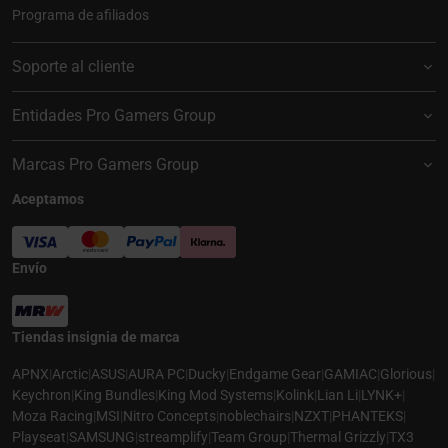
Programa de afiliados
Soporte al cliente
Entidades Pro Gamers Group
Marcas Pro Gamers Group
Aceptamos
Envío
Tiendas insignia de marca
APNX
|
Arctic
|
ASUS
|
AURA PC
|
Ducky
|
Endgame Gear
|
GAMIAC
|
Glorious
|
Keychron
|
King Bundles
|
King Mod Systems
|
Kolink
|
Lian Li
|
LYNK+
|
Moza Racing
|
MSI
|
Nitro Concepts
|
noblechairs
|
NZXT
|
PHANTEKS
|
Playseat
|
SAMSUNG
|
streamplify
|
Team Group
|
Thermal Grizzly
|
TX3