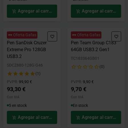
Agregar al carrito
Agregar al carrito
🕶️ Oferta Gafas
🕶️ Oferta Gafas
Pen SanDisk Cruzer
Pen Team Group C183
Extreme Pro 128GB
64GB USB3.2 Gen1
USB3.2
TC183364GB01
SDCZ880-128G-G46
(0)
(1)
Precio rebajado desde
hasta
Precio rebajado desde
hasta
PVPR:
99,90 €
PVPR:
9,90 €
93,30 €
9,70 €
Con IVA
Con IVA
5 en stock
En stock
Agregar al carrito
Agregar al carrito