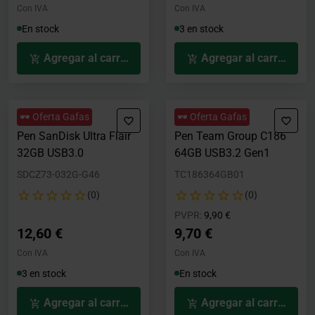
Con IVA
Con IVA
En stock
3 en stock
Agregar al carrito
Agregar al carrito
🕶️ Oferta Gafas
🕶️ Oferta Gafas
Pen SanDisk Ultra Flair
Pen Team Group C186
32GB USB3.0
64GB USB3.2 Gen1
SDCZ73-032G-G46
TC186364GB01
(0)
(0)
Precio rebajado desde
hasta
PVPR:
9,90 €
12,60 €
9,70 €
Con IVA
Con IVA
3 en stock
En stock
Agregar al carrito
Agregar al carrito