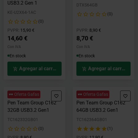
USB3.2 Gen 1
DTXS64GB
KE-U2X64-1AC
(0)
(0)
Precio rebajado desde
hasta
Precio rebajado desde
hasta
PVPR:
15,90 €
PVPR:
8,90 €
14,60 €
8,70 €
Con IVA
Con IVA
En stock
En stock
Agregar al carrito
Agregar al carrito
🕶️ Oferta Gafas
🕶️ Oferta Gafas
Pen Team Group C162
Pen Team Group C162
32GB USB3.2 Gen1
64GB USB3.2 Gen1
TC162332GB01
TC162364GB01
(0)
(1)
Precio rebajado desde
hasta
Precio rebajado desde
hasta
PVPR:
8,90 €
PVPR:
12,90 €