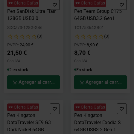
🕶️ Oferta Gafas
🕶️ Oferta Gafas
Pen SanDisk Ultra Flair
Pen Team Group C175
128GB USB3.0
64GB USB3.2 Gen1
SDCZ73-128G-G46
TC175364GB01
(0)
(0)
Precio rebajado desde
hasta
Precio rebajado desde
hasta
PVPR:
24,90 €
PVPR:
8,90 €
21,50 €
8,70 €
Con IVA
Con IVA
2 en stock
En stock
Agregar al carrito
Agregar al carrito
🕶️ Oferta Gafas
🕶️ Oferta Gafas
Pen Kingston
Pen Kingston
DataTraveler SE9 G3
DataTraveler Exodia S
Dark Nickel 64GB
64GB USB3.2 Gen 1