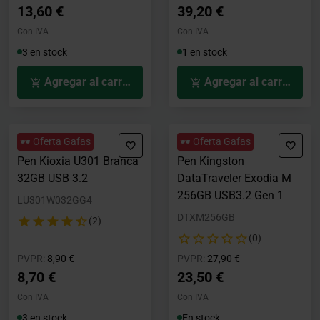
13,60 €
39,20 €
Con IVA
Con IVA
3 en stock
1 en stock
Agregar al carrito
Agregar al carrito
🕶️ Oferta Gafas
🕶️ Oferta Gafas
Pen Kioxia U301 Branca
Pen Kingston
32GB USB 3.2
DataTraveler Exodia M
256GB USB3.2 Gen 1
LU301W032GG4
DTXM256GB
(2)
(0)
Precio rebajado desde
hasta
Precio rebajado desde
hasta
PVPR:
8,90 €
PVPR:
27,90 €
8,70 €
23,50 €
Con IVA
Con IVA
3 en stock
En stock