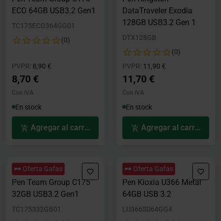
ECO 64GB USB3.2 Gen1
DataTraveler Exodia
128GB USB3.2 Gen 1
TC175ECO364GG01
DTX128GB
(0)
(0)
Precio rebajado desde
hasta
Precio rebajado desde
hasta
PVPR:
8,90 €
PVPR:
11,90 €
8,70 €
11,70 €
Con IVA
Con IVA
En stock
En stock
Agregar al carrito
Agregar al carrito
🕶️ Oferta Gafas
🕶️ Oferta Gafas
Pen Team Group C175
Pen Kioxia U366 Metal
32GB USB3.2 Gen1
64GB USB 3.2
TC175332GB01
LU366S064GG4