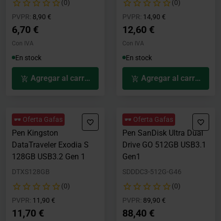
(0)
(0)
Precio rebajado desde
hasta
Precio rebajado desde
hasta
PVPR:
8,90 €
PVPR:
14,90 €
6,70 €
12,60 €
Con IVA
Con IVA
En stock
En stock
Agregar al carrito
Agregar al carrito
🕶️ Oferta Gafas
🕶️ Oferta Gafas
Pen Kingston
Pen SanDisk Ultra Dual
DataTraveler Exodia S
Drive GO 512GB USB3.1
128GB USB3.2 Gen 1
Gen1
DTXS128GB
SDDDC3-512G-G46
(0)
(0)
Precio rebajado desde
hasta
Precio rebajado desde
hasta
PVPR:
11,90 €
PVPR:
89,90 €
11,70 €
88,40 €