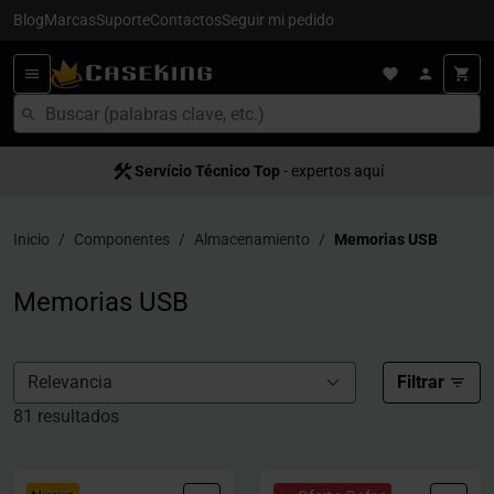
Blog
Marcas
Suporte
Contactos
Seguir mi pedido
Servício Técnico Top
Entrega en 24/48h
- para España
- expertos aquí
Inicio
Componentes
Almacenamiento
Memorias USB
Memorias USB
Filtrar
81 resultados