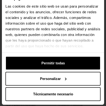
Pen Team Group C145
Pen Kingston
Las cookies de este sitio web se usan para personalizar
128GB USB3.2 Gen1
DataTraveler SE9 G3
el contenido y los anuncios, ofrecer funciones de redes
256GB USB3.2 Gen 1
TC1453128GY01
sociales y analizar el tráfico. Además, compartimos
DTSE9G3256GB
información sobre el uso que haga del sitio web con
(0)
nuestros partners de redes sociales, publicidad y análisis
(0)
web, quienes pueden combinarla con otra información
Precio rebajado desde
hasta
Precio rebajado desde
hasta
PVPR:
14,90 €
PVPR:
44,90 €
que les haya proporcionado o que hayan recopilado a
14,60 €
44,10 €
partir del uso que haya hecho de sus servicios.
Con IVA
Con IVA
En stock
En stock
Permitir todas
Agregar al carrito
Agregar al carrito
Personalizar
🕶️ Oferta Gafas
🕶️ Oferta Gafas
Pen SanDisk Ultra Fit
Pen Kioxia U301 Azul
Técnicamente necesario
512GB USB3.1
256GB USB 3.2
SDCZ430-512G-G46
LU301L256GG4