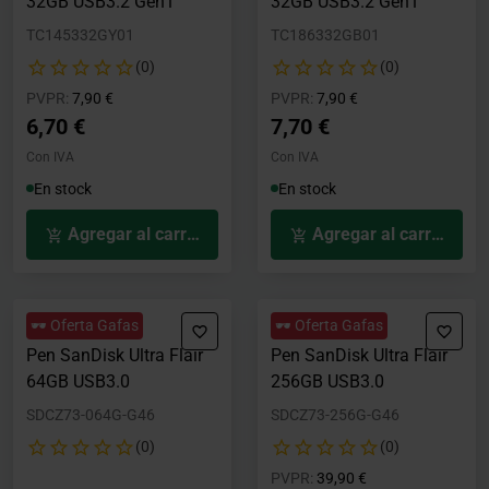
32GB USB3.2 Gen1
32GB USB3.2 Gen1
TC145332GY01
TC186332GB01
(0)
(0)
Precio rebajado desde
hasta
Precio rebajado desde
hasta
PVPR:
7,90 €
PVPR:
7,90 €
6,70 €
7,70 €
Con IVA
Con IVA
En stock
En stock
Agregar al carrito
Agregar al carrito
🕶️ Oferta Gafas
🕶️ Oferta Gafas
Pen SanDisk Ultra Flair
Pen SanDisk Ultra Flair
64GB USB3.0
256GB USB3.0
SDCZ73-064G-G46
SDCZ73-256G-G46
(0)
(0)
Precio rebajado desde
hasta
PVPR:
39,90 €