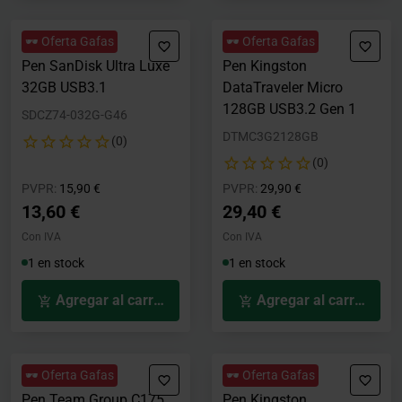
🕶️ Oferta Gafas
🕶️ Oferta Gafas
Pen SanDisk Ultra Luxe
Pen Kingston
32GB USB3.1
DataTraveler Micro
128GB USB3.2 Gen 1
SDCZ74-032G-G46
DTMC3G2128GB
(0)
(0)
Precio rebajado desde
hasta
Precio rebajado desde
hasta
PVPR:
15,90 €
PVPR:
29,90 €
13,60 €
29,40 €
Con IVA
Con IVA
1 en stock
1 en stock
Agregar al carrito
Agregar al carrito
🕶️ Oferta Gafas
🕶️ Oferta Gafas
Pen Team Group C175
Pen Kingston