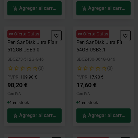
Agregar al carrito
Agregar al carrito
🕶️ Oferta Gafas
🕶️ Oferta Gafas
Pen SanDisk Ultra Flair
Pen SanDisk Ultra Fit
512GB USB3.0
64GB USB3.1
SDCZ73-512G-G46
SDCZ430-064G-G46
(0)
(0)
Precio rebajado desde
hasta
Precio rebajado desde
hasta
PVPR:
109,90 €
PVPR:
17,90 €
98,20 €
17,60 €
Con IVA
Con IVA
1 en stock
1 en stock
Agregar al carrito
Agregar al carrito