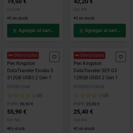
19,50 €
42,20 €
Con IVA
Con IVA
2 en stock
2 en stock
Agregar al carrito
Agregar al carrito
🕶️ Oferta Gafas
🕶️ Oferta Gafas
Pen Kingston
Pen Kingston
DataTraveler Exodia S
DataTraveler SE9 G3
512GB USB3.2 Gen 1
128GB USB3.2 Gen 1
DTXS512GB
DTSE9G3128GB
(0)
(0)
Precio rebajado desde
hasta
Precio rebajado desde
hasta
PVPR:
56,90 €
PVPR:
25,90 €
55,90 €
25,40 €
Con IVA
Con IVA
En stock
2 en stock