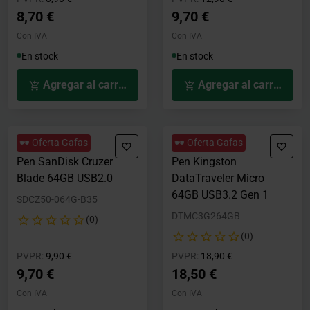
8,70 €
9,70 €
Con IVA
Con IVA
En stock
En stock
Agregar al carrito
Agregar al carrito
🕶️ Oferta Gafas
🕶️ Oferta Gafas
Pen SanDisk Cruzer
Pen Kingston
Blade 64GB USB2.0
DataTraveler Micro
64GB USB3.2 Gen 1
SDCZ50-064G-B35
DTMC3G264GB
(0)
(0)
Precio rebajado desde
hasta
Precio rebajado desde
hasta
PVPR:
9,90 €
PVPR:
18,90 €
9,70 €
18,50 €
Con IVA
Con IVA