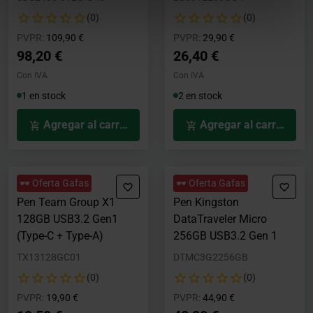
(0)
(0)
Precio rebajado desde
hasta
Precio rebajado desde
hasta
PVPR:
109,90 €
PVPR:
29,90 €
98,20 €
26,40 €
Con IVA
Con IVA
1 en stock
2 en stock
Agregar al carrito
Agregar al carrito
🕶️ Oferta Gafas
🕶️ Oferta Gafas
Pen Team Group X1
Pen Kingston
128GB USB3.2 Gen1
DataTraveler Micro
(Type-C + Type-A)
256GB USB3.2 Gen 1
TX13128GC01
DTMC3G2256GB
(0)
(0)
Precio rebajado desde
hasta
Precio rebajado desde
hasta
PVPR:
19,90 €
PVPR:
44,90 €