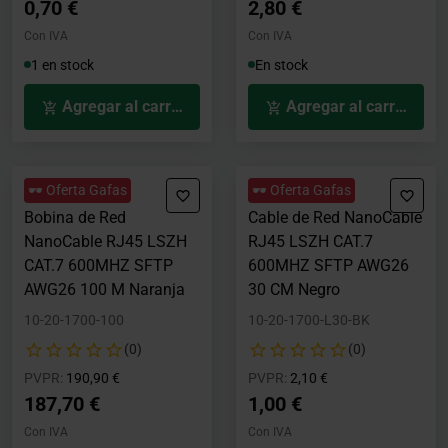
0,70 €
2,80 €
Con IVA
Con IVA
1 en stock
En stock
Agregar al carrito
Agregar al carrito
🕶️ Oferta Gafas
🕶️ Oferta Gafas
Bobina de Red
Cable de Red NanoCable
NanoCable RJ45 LSZH
RJ45 LSZH CAT.7
CAT.7 600MHZ SFTP
600MHZ SFTP AWG26
AWG26 100 M Naranja
30 CM Negro
10-20-1700-100
10-20-1700-L30-BK
(0)
(0)
Precio rebajado desde
hasta
Precio rebajado desde
hasta
PVPR:
190,90 €
PVPR:
2,10 €
187,70 €
1,00 €
Con IVA
Con IVA