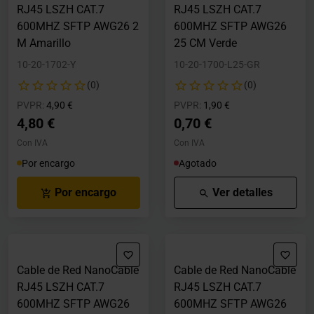
RJ45 LSZH CAT.7
RJ45 LSZH CAT.7
600MHZ SFTP AWG26 2
600MHZ SFTP AWG26
M Amarillo
25 CM Verde
10-20-1702-Y
10-20-1700-L25-GR
(0)
(0)
Precio rebajado desde
hasta
Precio rebajado desde
hasta
PVPR:
4,90 €
PVPR:
1,90 €
4,80 €
0,70 €
Con IVA
Con IVA
Por encargo
Agotado
Por encargo
Ver detalles
Cable de Red NanoCable
Cable de Red NanoCable
RJ45 LSZH CAT.7
RJ45 LSZH CAT.7
600MHZ SFTP AWG26
600MHZ SFTP AWG26