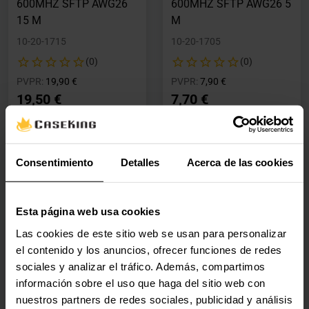
600MHZ SFTP AWG26
600MHZ SFTP AWG26 5
15 M
M
10-20-1715
10-20-1705
(0)
(0)
Precio rebajado desde
hasta
Precio rebajado desde
hasta
PVPR:
19,90 €
PVPR:
7,90 €
19,50 €
7,70 €
Con IVA
Con IVA
2-5 días hábiles
2 en stock
Consentimiento
Detalles
Acerca de las cookies
Agregar al carrito
Agregar al carrito
Esta página web usa cookies
Las cookies de este sitio web se usan para personalizar
Cable de Red NanoCable
Cable de Red NanoCable
el contenido y los anuncios, ofrecer funciones de redes
RJ45 LSZH CAT.7
RJ45 LSZH CAT.7
sociales y analizar el tráfico. Además, compartimos
600MHZ SFTP AWG26
600MHZ SFTP AWG26
información sobre el uso que haga del sitio web con
50 CM Verde
30 CM Blanco
nuestros partners de redes sociales, publicidad y análisis