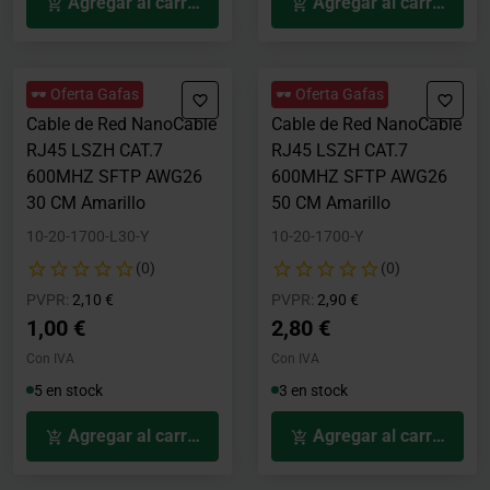
Agregar al carrito
Agregar al carrito
🕶️ Oferta Gafas
🕶️ Oferta Gafas
Cable de Red NanoCable
Cable de Red NanoCable
RJ45 LSZH CAT.7
RJ45 LSZH CAT.7
600MHZ SFTP AWG26
600MHZ SFTP AWG26
30 CM Amarillo
50 CM Amarillo
10-20-1700-L30-Y
10-20-1700-Y
(0)
(0)
Precio rebajado desde
hasta
Precio rebajado desde
hasta
PVPR:
2,10 €
PVPR:
2,90 €
1,00 €
2,80 €
Con IVA
Con IVA
5 en stock
3 en stock
Agregar al carrito
Agregar al carrito