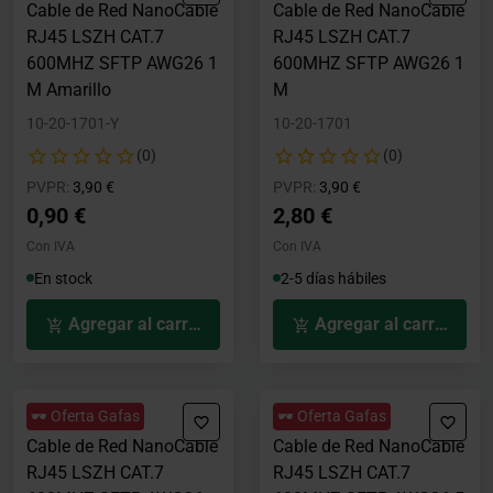
Cable de Red NanoCable
Cable de Red NanoCable
RJ45 LSZH CAT.7
RJ45 LSZH CAT.7
600MHZ SFTP AWG26 1
600MHZ SFTP AWG26 1
M Amarillo
M
10-20-1701-Y
10-20-1701
(0)
(0)
Precio rebajado desde
hasta
Precio rebajado desde
hasta
PVPR:
3,90 €
PVPR:
3,90 €
0,90 €
2,80 €
Con IVA
Con IVA
En stock
2-5 días hábiles
Agregar al carrito
Agregar al carrito
🕶️ Oferta Gafas
🕶️ Oferta Gafas
Cable de Red NanoCable
Cable de Red NanoCable
RJ45 LSZH CAT.7
RJ45 LSZH CAT.7