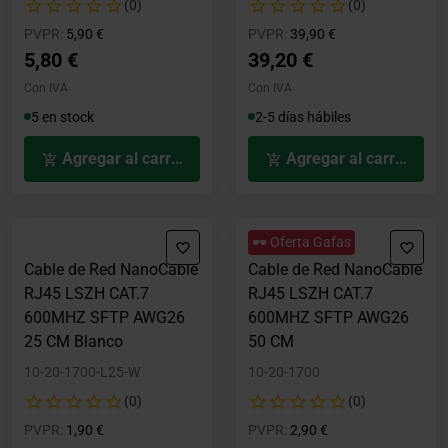
(0)
(0)
Precio rebajado desde
hasta
Precio rebajado desde
hasta
PVPR:
5,90 €
PVPR:
39,90 €
5,80 €
39,20 €
Con IVA
Con IVA
5 en stock
2-5 días hábiles
Agregar al carrito
Agregar al carrito
🕶️ Oferta Gafas
Cable de Red NanoCable
Cable de Red NanoCable
RJ45 LSZH CAT.7
RJ45 LSZH CAT.7
600MHZ SFTP AWG26
600MHZ SFTP AWG26
25 CM Blanco
50 CM
10-20-1700-L25-W
10-20-1700
(0)
(0)
Precio rebajado desde
hasta
Precio rebajado desde
hasta
PVPR:
1,90 €
PVPR:
2,90 €