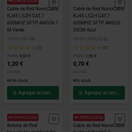
🕶️ Oferta Gafas
Cable de Red NanoCable
Cable de Red NanoCable
RJ45 LSZH CAT.7
RJ45 LSZH CAT.7
600MHZ SFTP AWG26 1
600MHZ SFTP AWG26
M Verde
25CM Azul
10-20-1701-GR
10-20-1700-L25-BL
(0)
(0)
Precio rebajado desde
hasta
Precio rebajado desde
hasta
PVPR:
3,90 €
PVPR:
1,90 €
1,20 €
0,70 €
Con IVA
Con IVA
4 en stock
En stock
Agregar al carrito
Agregar al carrito
🕶️ Oferta Gafas
🕶️ Oferta Gafas
Bobina de Red
Cable de Red NanoCable