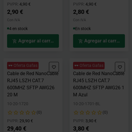
Precio rebajado desde
hasta
Precio rebajado desde
hasta
PVPR:
4,90 €
PVPR:
4,90 €
2,90 €
2,80 €
Con IVA
Con IVA
4 en stock
En stock
Agregar al carrito
Agregar al carrito
🕶️ Oferta Gafas
🕶️ Oferta Gafas
Cable de Red NanoCable
Cable de Red NanoCable
RJ45 LSZH CAT.7
RJ45 LSZH CAT.7
600MHZ SFTP AWG26
600MHZ SFTP AWG26 1
20 M
M Azul
10-20-1720
10-20-1701-BL
(0)
(0)
Precio rebajado desde
hasta
Precio rebajado desde
hasta
PVPR:
29,90 €
PVPR:
3,90 €
29,40 €
3,80 €