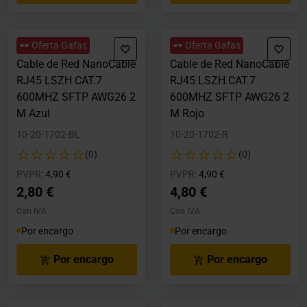
🕶️ Oferta Gafas
🕶️ Oferta Gafas
Cable de Red NanoCable
Cable de Red NanoCable
RJ45 LSZH CAT.7
RJ45 LSZH CAT.7
600MHZ SFTP AWG26 2
600MHZ SFTP AWG26 2
M Azul
M Rojo
10-20-1702-BL
10-20-1702-R
(0)
(0)
Precio rebajado desde
hasta
Precio rebajado desde
hasta
PVPR:
4,90 €
PVPR:
4,90 €
2,80 €
4,80 €
Con IVA
Con IVA
Por encargo
Por encargo
Por encargo
Por encargo