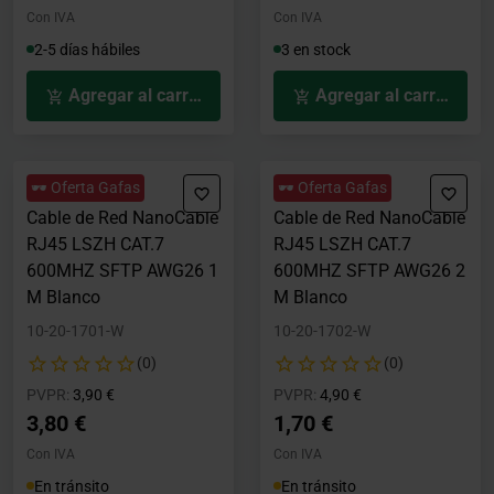
Con IVA
Con IVA
2-5 días hábiles
3 en stock
Agregar al carrito
Agregar al carrito
🕶️ Oferta Gafas
🕶️ Oferta Gafas
Cable de Red NanoCable
Cable de Red NanoCable
RJ45 LSZH CAT.7
RJ45 LSZH CAT.7
600MHZ SFTP AWG26 1
600MHZ SFTP AWG26 2
M Blanco
M Blanco
10-20-1701-W
10-20-1702-W
(0)
(0)
Precio rebajado desde
hasta
Precio rebajado desde
hasta
PVPR:
3,90 €
PVPR:
4,90 €
3,80 €
1,70 €
Con IVA
Con IVA
En tránsito
En tránsito