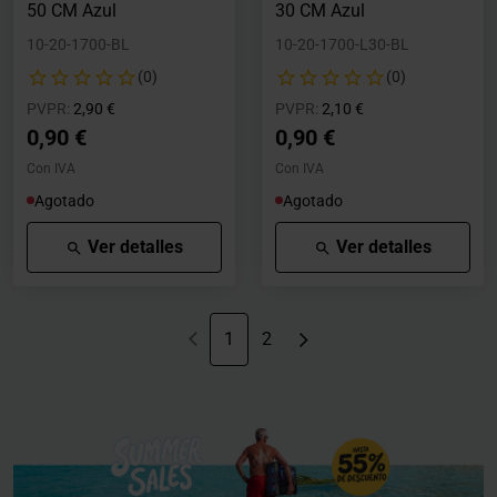
50 CM Azul
30 CM Azul
10-20-1700-BL
10-20-1700-L30-BL
(0)
(0)
Precio rebajado desde
hasta
Precio rebajado desde
hasta
PVPR:
2,90 €
PVPR:
2,10 €
0,90 €
0,90 €
Con IVA
Con IVA
Agotado
Agotado
Ver detalles
Ver detalles
1
2