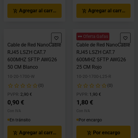
Agregar al carrito
Agregar al carrito
🕶️ Oferta Gafas
Cable de Red NanoCable
Cable de Red NanoCable
RJ45 LSZH CAT.7
RJ45 LSZH CAT.7
600MHZ SFTP AWG26
600MHZ SFTP AWG26
50 CM Blanco
25 CM Rojo
10-20-1700-W
10-20-1700-L25-R
(0)
(0)
Precio rebajado desde
hasta
Precio rebajado desde
hasta
PVPR:
2,90 €
PVPR:
1,90 €
0,90 €
1,80 €
Con IVA
Con IVA
En tránsito
Por encargo
Agregar al carrito
Por encargo