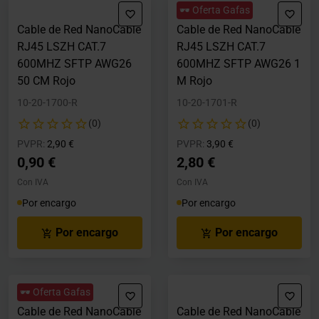
🕶️ Oferta Gafas
Cable de Red NanoCable
Cable de Red NanoCable
RJ45 LSZH CAT.7
RJ45 LSZH CAT.7
600MHZ SFTP AWG26
600MHZ SFTP AWG26 1
50 CM Rojo
M Rojo
10-20-1700-R
10-20-1701-R
(0)
(0)
Precio rebajado desde
hasta
Precio rebajado desde
hasta
PVPR:
2,90 €
PVPR:
3,90 €
0,90 €
2,80 €
Con IVA
Con IVA
Por encargo
Por encargo
Por encargo
Por encargo
🕶️ Oferta Gafas
Cable de Red NanoCable
Cable de Red NanoCable