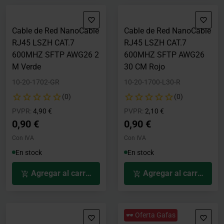
Cable de Red NanoCable
Cable de Red NanoCable
RJ45 LSZH CAT.7
RJ45 LSZH CAT.7
600MHZ SFTP AWG26 2
600MHZ SFTP AWG26
M Verde
30 CM Rojo
10-20-1702-GR
10-20-1700-L30-R
(0)
(0)
Precio rebajado desde
hasta
Precio rebajado desde
hasta
PVPR:
4,90 €
PVPR:
2,10 €
0,90 €
0,90 €
Con IVA
Con IVA
En stock
En stock
Agregar al carrito
Agregar al carrito
🕶️ Oferta Gafas