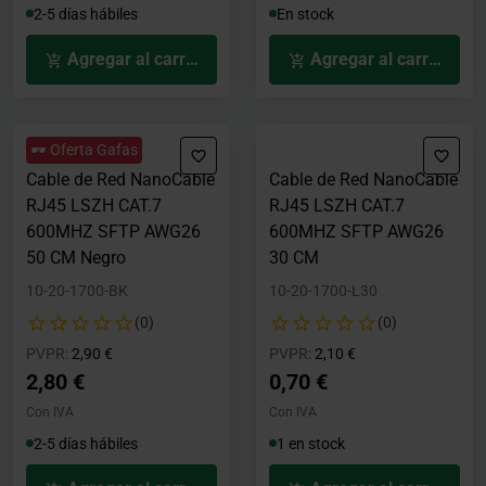
2-5 días hábiles
En stock
Agregar al carrito
Agregar al carrito
🕶️ Oferta Gafas
Cable de Red NanoCable
Cable de Red NanoCable
RJ45 LSZH CAT.7
RJ45 LSZH CAT.7
600MHZ SFTP AWG26
600MHZ SFTP AWG26
50 CM Negro
30 CM
10-20-1700-BK
10-20-1700-L30
(0)
(0)
Precio rebajado desde
hasta
Precio rebajado desde
hasta
PVPR:
2,90 €
PVPR:
2,10 €
2,80 €
0,70 €
Con IVA
Con IVA
2-5 días hábiles
1 en stock