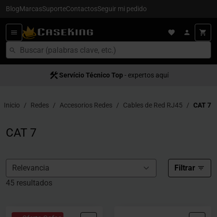
Blog
Marcas
Suporte
Contactos
Seguir mi pedido
Servício Técnico Top
Entrega en 24/48h
- para España
- expertos aquí
Inicio
Redes
Accesorios Redes
Cables de Red RJ45
CAT 7
CAT 7
Filtrar
45 resultados