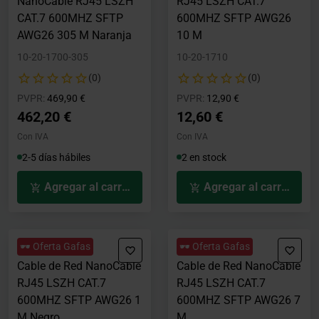
NanoCable RJ45 LSZH
RJ45 LSZH CAT.7
CAT.7 600MHZ SFTP
600MHZ SFTP AWG26
AWG26 305 M Naranja
10 M
10-20-1700-305
10-20-1710
(0)
(0)
Precio rebajado desde
hasta
Precio rebajado desde
hasta
PVPR:
469,90 €
PVPR:
12,90 €
462,20 €
12,60 €
Con IVA
Con IVA
2-5 días hábiles
2 en stock
Agregar al carrito
Agregar al carrito
🕶️ Oferta Gafas
🕶️ Oferta Gafas
Cable de Red NanoCable
Cable de Red NanoCable
RJ45 LSZH CAT.7
RJ45 LSZH CAT.7
600MHZ SFTP AWG26 1
600MHZ SFTP AWG26 7
M Negro
M