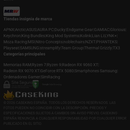
Tiendas insignia de marca
APNX
|
Arctic
|
ASUS
|
AURA PC
|
Ducky
|
Endgame Gear
|
GAMIAC
|
Glorious
|
Keychron
|
King Bundles
|
King Mod Systems
|
Kolink
|
Lian Li
|
LYNK+
|
Moza Racing
|
MSI
|
Nitro Concepts
|
noblechairs
|
NZXT
|
PHANTEKS
|
Playseat
|
SAMSUNG
|
streamplify
|
Team Group
|
Thermal Grizzly
|
TX3
Categorías principales
Memorias RAM
|
Ryzen 7
|
Ryzen 9
|
Radeon RX 9060 XT
|
Radeon RX 9070 XT
|
GeForce RTX 5080
|
Smartphones Samsung
|
Ordenadores Gamer
|
SimRacing
© 2026 CASEKING ESPAÑA. TODOS LOS DERECHOS RESERVADOS. LAS
FOTOS PUEDEN NO COINCIDIR CON LA DESCRIPCIÓN. PRECIOS Y
ESPECIFICACIONES SUJETOS A CAMBIOS SIN AVISO PREVIO. CASEKING
ESPAÑA RENUNCIA A CUALQUIER RESPONSABILIDAD POR CUALQUIER ERROR
PUBLICADO EN EL SITIO.