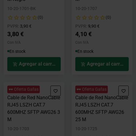
10-20-1701-BK
10-20-1707
(0)
(0)
Precio rebajado desde
hasta
Precio rebajado desde
hasta
PVPR:
3,90 €
PVPR:
9,90 €
3,80 €
4,10 €
Con IVA
Con IVA
En stock
En stock
Agregar al carrito
Agregar al carrito
🕶️ Oferta Gafas
🕶️ Oferta Gafas
Cable de Red NanoCable
Cable de Red NanoCable
RJ45 LSZH CAT.7
RJ45 LSZH CAT.7
600MHZ SFTP AWG26 3
600MHZ SFTP AWG26
M
25 M
10-20-1703
10-20-1725