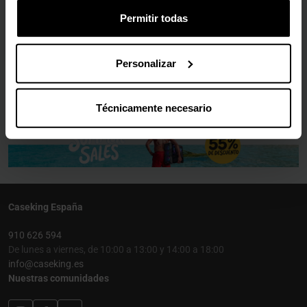
Agotado
Permitir todas
Ver detalles
Personalizar
Técnicamente necesario
Caseking España
910 626 594
De lunes a viernes, de 10:00 a 13:00 y 14:00 a 18:00
info@caseking.es
Nuestras comunidades