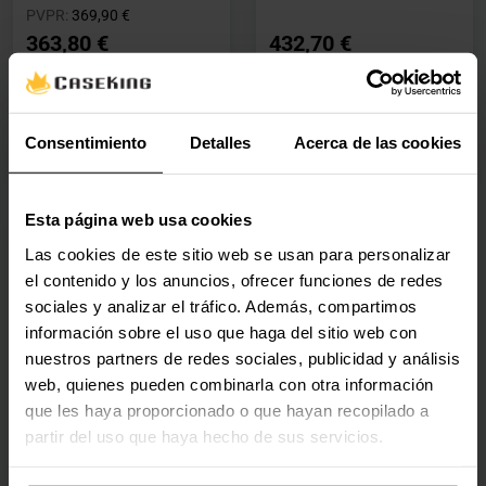
Precio rebajado desde
hasta
PVPR:
369,90 €
363,80 €
432,70 €
Con IVA
Con IVA
Agotado
Agotado
Consentimiento
Detalles
Acerca de las cookies
Ver detalles
Ver detalles
Esta página web usa cookies
🕶️ Oferta Gafas
Las cookies de este sitio web se usan para personalizar
Disco Seagate IronWolf
el contenido y los anuncios, ofrecer funciones de redes
Pro 12TB 7200rpm
sociales y analizar el tráfico. Además, compartimos
256MB SATA III
información sobre el uso que haga del sitio web con
ST12000NT001
nuestros partners de redes sociales, publicidad y análisis
web, quienes pueden combinarla con otra información
(0)
que les haya proporcionado o que hayan recopilado a
Precio rebajado desde
hasta
PVPR:
639,00 €
partir del uso que haya hecho de sus servicios.
609,80 €
Con IVA