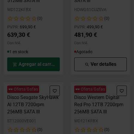
512MB SATA III
SATA III
WD122KFBX
HDWG51CUZSVA
(0)
(0)
Precio rebajado desde
hasta
Precio rebajado desde
hasta
PVPR:
699,90 €
PVPR:
499,90 €
639,30 €
481,90 €
Con IVA
Con IVA
1 en stock
Agotado
Agregar al carrito
Ver detalles
🕶️ Oferta Gafas
🕶️ Oferta Gafas
Disco Seagate SkyHawk
Disco Western Digital
AI 12TB 7200rpm
Red Pro 12TB 7200rpm
256MB SATA III
256MB SATA III
ST12000VE001
WD121KFBX
(0)
(0)