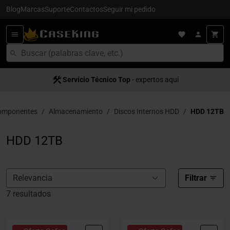
Blog
Marcas
Suporte
Contactos
Seguir mi pedido
Servício Técnico Top
- expertos aquí
omponentes
Almacenamiento
Discos Internos HDD
HDD 12TB
HDD 12TB
Filtrar
7 resultados