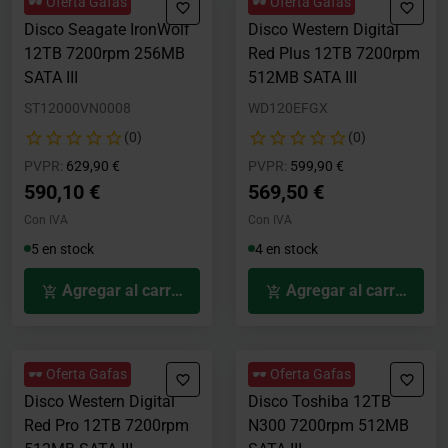
🕶️ Oferta Gafas
🕶️ Oferta Gafas
Disco Seagate IronWolf
Disco Western Digital
12TB 7200rpm 256MB
Red Plus 12TB 7200rpm
SATA III
512MB SATA III
ST12000VN0008
WD120EFGX
(0)
(0)
Precio rebajado desde
hasta
Precio rebajado desde
hasta
PVPR:
629,90 €
PVPR:
599,90 €
590,10 €
569,50 €
Con IVA
Con IVA
5 en stock
4 en stock
Agregar al carrito
Agregar al carrito
🕶️ Oferta Gafas
🕶️ Oferta Gafas
Disco Western Digital
Disco Toshiba 12TB
Red Pro 12TB 7200rpm
N300 7200rpm 512MB