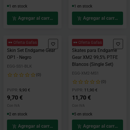
1 en stock
1 en stock
Agregar al carrito
Agregar al carrito
🕶️ Oferta Gafas
🕶️ Oferta Gafas
Skin Set Endgame Gear
Skates para Endgame
OP1 - Negro
Gear XM2 99,5% PTFE
Blancos (Single Set)
EGG-SS1-BLK
EGG-XM2-MS1
(0)
(0)
Precio rebajado desde
hasta
Precio rebajado desde
hasta
PVPR:
9,90 €
PVPR:
11,90 €
9,70 €
11,70 €
Con IVA
Con IVA
2 en stock
5 en stock
Agregar al carrito
Agregar al carrito