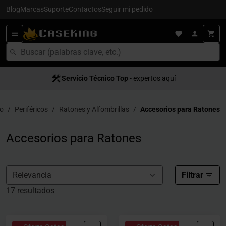
Blog
Marcas
Suporte
Contactos
Seguir mi pedido
Servício Técnico Top
- expertos aquí
io
Periféricos
Ratones y Alfombrillas
Accesorios para Ratones
Accesorios para Ratones
Filtrar
17 resultados