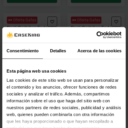
🕶️ Oferta Gafas
🕶️ Oferta Gafas
Pack Switches Endgame
Pack Switches Endgame
Gear OP1 - Huano 100m
Gear OP1 Universal - 2x
50-55gf (2uni)
Switch PCBs + 14
Switches
EGG-SP-H100-5055
Consentimiento
Detalles
Acerca de las cookies
EGG-SP-U1
(0)
(0)
Esta página web usa cookies
Precio rebajado desde
hasta
Precio rebajado desde
hasta
PVPR:
6,90 €
PVPR:
19,90 €
Las cookies de este sitio web se usan para personalizar
6,70 €
19,50 €
el contenido y los anuncios, ofrecer funciones de redes
Con IVA
Con IVA
sociales y analizar el tráfico. Además, compartimos
Por encargo
Por encargo
información sobre el uso que haga del sitio web con
nuestros partners de redes sociales, publicidad y análisis
Por encargo
Por encargo
web, quienes pueden combinarla con otra información
que les haya proporcionado o que hayan recopilado a
partir del uso que haya hecho de sus servicios.