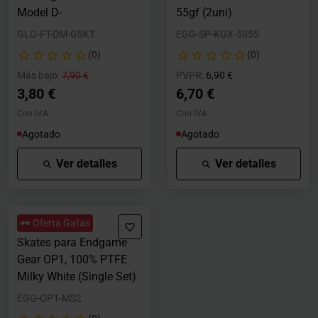
Model D-
55gf (2uni)
GLO-FT-DM-GSKT
EGG-SP-KGX-5055
(0)
(0)
Precio rebajado desde
hasta
Precio rebajado desde
hasta
Más bajo:
7,90 €
PVPR:
6,90 €
3,80 €
6,70 €
Con IVA
Con IVA
Agotado
Agotado
Ver detalles
Ver detalles
🕶️ Oferta Gafas
Skates para Endgame
Gear OP1, 100% PTFE
Milky White (Single Set)
EGG-OP1-MS2