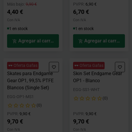
Precio rebajado desde
hasta
Precio rebajado desde
hasta
Más bajo:
9,90 €
PVPR:
6,90 €
4,40 €
6,70 €
Con IVA
Con IVA
1 en stock
1 en stock
Agregar al carrito
Agregar al carrito
🕶️ Oferta Gafas
🕶️ Oferta Gafas
Skates para Endgame
Skin Set Endgame Gear
Gear OP1, 99,5% PTFE
OP1 - Blanco
Blancos (Single Set)
EGG-SS1-WHT
EGG-OP1-MS1
(0)
(0)
Precio rebajado desde
hasta
Precio rebajado desde
hasta
PVPR:
9,90 €
PVPR:
9,90 €
9,70 €
9,70 €
Con IVA
Con IVA