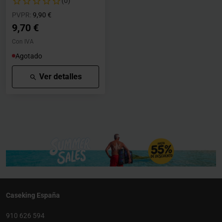
(0)
Precio rebajado desde
hasta
PVPR:
9,90 €
9,70 €
Con IVA
Agotado
Ver detalles
Caseking España
910 626 594