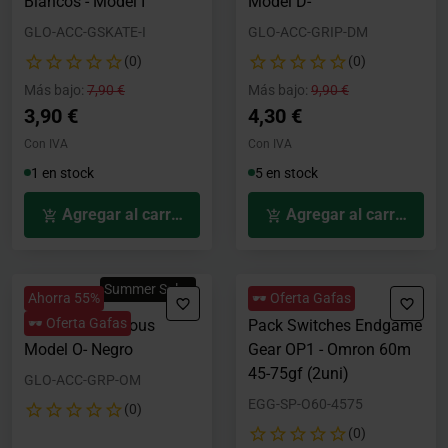
Blancos - Model I
Model D-
GLO-ACC-GSKATE-I
GLO-ACC-GRIP-DM
(0)
(0)
Precio rebajado desde
hasta
Precio rebajado desde
hasta
Más bajo:
7,90 €
Más bajo:
9,90 €
3,90 €
4,30 €
Con IVA
Con IVA
1 en stock
5 en stock
Agregar al carrito
Agregar al carrito
Summer Sales
Ahorra 55%
🕶️ Oferta Gafas
🕶️ Oferta Gafas
Grip Tape Glorious
Pack Switches Endgame
Model O- Negro
Gear OP1 - Omron 60m
45-75gf (2uni)
GLO-ACC-GRP-OM
EGG-SP-O60-4575
(0)
(0)