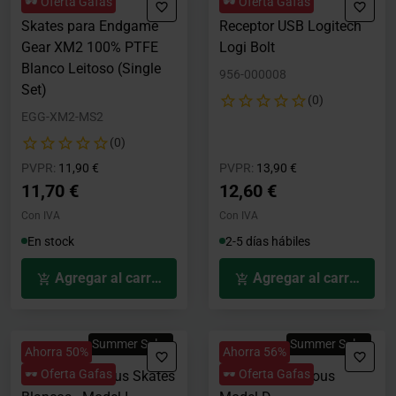
🕶️ Oferta Gafas
🕶️ Oferta Gafas
Skates para Endgame
Receptor USB Logitech
Gear XM2 100% PTFE
Logi Bolt
Blanco Leitoso (Single
956-000008
Set)
(0)
EGG-XM2-MS2
(0)
Precio rebajado desde
hasta
Precio rebajado desde
hasta
PVPR:
11,90 €
PVPR:
13,90 €
11,70 €
12,60 €
Con IVA
Con IVA
En stock
2-5 días hábiles
Agregar al carrito
Agregar al carrito
Summer Sales
Summer Sales
Ahorra 50%
Ahorra 56%
🕶️ Oferta Gafas
🕶️ Oferta Gafas
G-Floats Glorious Skates
Grip Tape Glorious