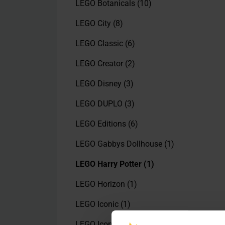
LEGO Botanicals
(10)
LEGO City
(8)
LEGO Classic
(6)
LEGO Creator
(2)
LEGO Disney
(3)
LEGO DUPLO
(3)
LEGO Editions
(6)
LEGO Gabbys Dollhouse
(1)
LEGO Harry Potter
(1)
LEGO Horizon
(1)
LEGO Iconic
(1)
LEGO Icons
(5)