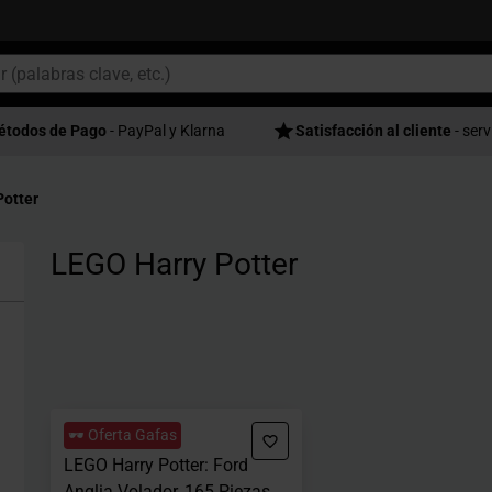
étodos de Pago
- PayPal y Klarna
Satisfacción al cliente
- serv
Potter
LEGO Harry Potter
🕶️ Oferta Gafas
LEGO Harry Potter: Ford
Anglia Volador, 165 Piezas