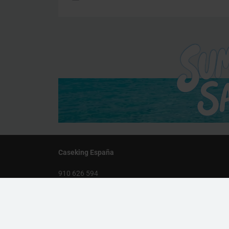
Caseking España
910 626 594
De lunes a viernes, de 10:00 a 13:00 y 14:00 a 18:00
info@caseking.es