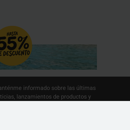
nténme informado sobre las últimas
ticias, lanzamientos de productos y
omociones.
Suscribirse