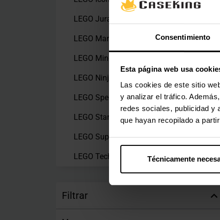
LEGO Jurassic World
(1)
Consentimiento
LEGO Marvel
(3)
LEGO Minecraft
(21)
Esta página web usa cookie
LEGO Ninjago
(4)
Las cookies de este sitio we
y analizar el tráfico. Ademá
LEGO Speed Champions
(14)
redes sociales, publicidad y
LEGO Star Wars
(5)
que hayan recopilado a parti
LEGO Super Mario
(2)
LEGO Technic
(5)
Técnicamente necesa
Filtrar