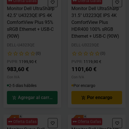
🕶️ Oferta Gafas
🕶️ Oferta Gafas
Monitor Dell UltraSharp
Monitor Dell UltraSharp
42.5" U4323QE IPS 4K
31.5" U3223QE IPS 4K
ComfortView Plus 95%
ComfortView Plus
sRGB Ethernet + USB-C
HDR400 100% sRGB
(90W)
Ethernet + USB-C (90W)
DELL-U4323QE
DELL-U3223QE
(0)
(0)
Precio rebajado desde
hasta
Precio rebajado desde
hasta
PVPR:
1199,90 €
PVPR:
1119,90 €
983,60 €
1101,60 €
Con IVA
Con IVA
2-5 días hábiles
Por encargo
Agregar al carrito
Por encargo
🕶️ Oferta Gafas
🕶️ Oferta Gafas