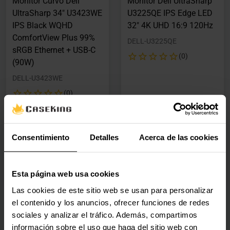
Monitor Curvo Dell
Monitor Dell UltraSharp
UltraSharp 34" U3423WE
U3225QE IPS Edge LED
IPS Black WQHD
32" 4K UHD 16:9 120Hz
ComfortView Plus 99%
DELL-U3225QE
sRGB Ethernet + USB-C
(0)
(90W)
DELL-U3423WE
(0)
Precio rebajado desde
hasta
Precio rebajado desde
hasta
PVPR:
1099,90 €
PVPR:
949,90 €
1082,00 €
934,40 €
Con IVA
Con IVA
Consentimiento
Detalles
Acerca de las cookies
Por encargo
Por encargo
Por encargo
Por encargo
Esta página web usa cookies
Las cookies de este sitio web se usan para personalizar
el contenido y los anuncios, ofrecer funciones de redes
sociales y analizar el tráfico. Además, compartimos
información sobre el uso que haga del sitio web con