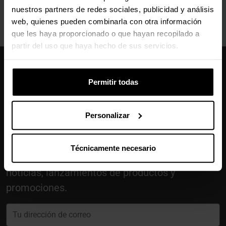
nuestros partners de redes sociales, publicidad y análisis
web, quienes pueden combinarla con otra información
que les haya proporcionado o que hayan recopilado a
partir del uso que haya hecho de sus servicios.
Caseking España
Permitir todas
910 626 594
De lunes a viernes, de 10:00 a 13:00 y 14:00 a 18:00
info@caseking.es
Personalizar
Nuestras comunidades
Técnicamente necesario
Manténme informado sobre las últimas
noticias, lanzamientos de productos y
promociones.