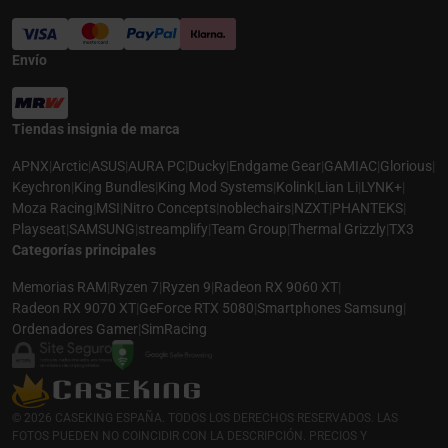
Envío
Tiendas insignia de marca
APNX
|
Arctic
|
ASUS
|
AURA PC
|
Ducky
|
Endgame Gear
|
GAMIAC
|
Glorious
|
Keychron
|
King Bundles
|
King Mod Systems
|
Kolink
|
Lian Li
|
LYNK+
|
Moza Racing
|
MSI
|
Nitro Concepts
|
noblechairs
|
NZXT
|
PHANTEKS
|
Playseat
|
SAMSUNG
|
streamplify
|
Team Group
|
Thermal Grizzly
|
TX3
Categorías principales
Memorias RAM
|
Ryzen 7
|
Ryzen 9
|
Radeon RX 9060 XT
|
Radeon RX 9070 XT
|
GeForce RTX 5080
|
Smartphones Samsung
|
Ordenadores Gamer
|
SimRacing
© 2026 CASEKING ESPAÑA. TODOS LOS DERECHOS RESERVADOS. LAS
FOTOS PUEDEN NO COINCIDIR CON LA DESCRIPCIÓN. PRECIOS Y