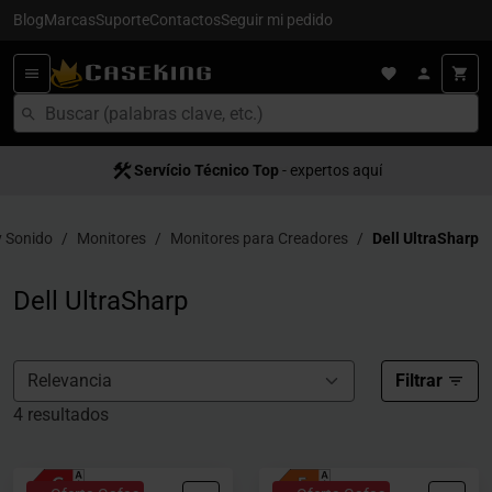
Blog
Marcas
Suporte
Contactos
Seguir mi pedido
Servício Técnico Top
Satisfacción al cliente
- expertos aquí
- servício 5
 Sonido
Monitores
Monitores para Creadores
Dell UltraSharp
Dell UltraSharp
Filtrar
4 resultados