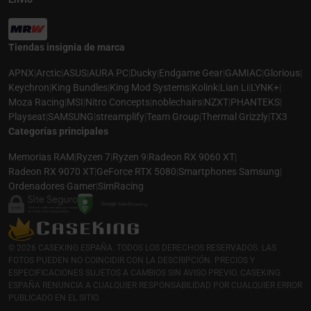
Tiendas insignia de marca
APNX
|
Arctic
|
ASUS
|
AURA PC
|
Ducky
|
Endgame Gear
|
GAMIAC
|
Glorious
|
Keychron
|
King Bundles
|
King Mod Systems
|
Kolink
|
Lian Li
|
LYNK+
|
Moza Racing
|
MSI
|
Nitro Concepts
|
noblechairs
|
NZXT
|
PHANTEKS
|
Playseat
|
SAMSUNG
|
streamplify
|
Team Group
|
Thermal Grizzly
|
TX3
Categorías principales
Memorias RAM
|
Ryzen 7
|
Ryzen 9
|
Radeon RX 9060 XT
|
Radeon RX 9070 XT
|
GeForce RTX 5080
|
Smartphones Samsung
|
Ordenadores Gamer
|
SimRacing
© 2026 CASEKING ESPAÑA. TODOS LOS DERECHOS RESERVADOS. LAS
FOTOS PUEDEN NO COINCIDIR CON LA DESCRIPCIÓN. PRECIOS Y
ESPECIFICACIONES SUJETOS A CAMBIOS SIN AVISO PREVIO. CASEKING
ESPAÑA RENUNCIA A CUALQUIER RESPONSABILIDAD POR CUALQUIER ERROR
PUBLICADO EN EL SITIO.