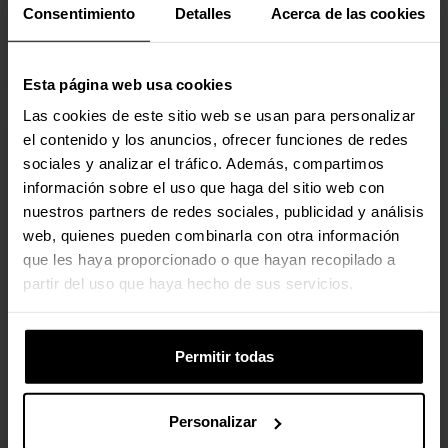
Consentimiento
Detalles
Acerca de las cookies
2-5 días hábiles
2-5 días hábiles
Agregar al carrito
Agregar al carrito
Esta página web usa cookies
Las cookies de este sitio web se usan para personalizar
el contenido y los anuncios, ofrecer funciones de redes
Nuevo
🕶️ Oferta Gafas
sociales y analizar el tráfico. Además, compartimos
🕶️ Oferta Gafas
NAS Synology Disk
NAS QNAP TS-664-8G -
información sobre el uso que haga del sitio web con
Station DS225+ - 2
6 Baías - 2.9GHz 4-core -
nuestros partners de redes sociales, publicidad y análisis
Baías -2.0GHz-2.7GHz 4-
8GB RAM
web, quienes pueden combinarla con otra información
core - 2GB RAM
TS-664-8G
que les haya proporcionado o que hayan recopilado a
DS225P
(2)
partir del uso que haya hecho de sus servicios.
(0)
Precio rebajado desde
hasta
Precio rebajado desde
hasta
PVPR:
419,90 €
PVPR:
979,90 €
413,00 €
963,90 €
Permitir todas
Con IVA
Con IVA
Por encargo
Por encargo
Personalizar