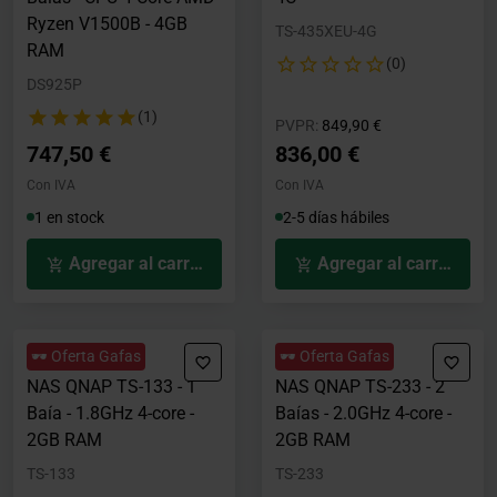
Ryzen V1500B - 4GB
TS-435XEU-4G
RAM
(0)
DS925P
(1)
Precio rebajado desde
hasta
PVPR:
849,90 €
747,50 €
836,00 €
Con IVA
Con IVA
1 en stock
2-5 días hábiles
Agregar al carrito
Agregar al carrito
🕶️ Oferta Gafas
🕶️ Oferta Gafas
NAS QNAP TS-133 - 1
NAS QNAP TS-233 - 2
Baía - 1.8GHz 4-core -
Baías - 2.0GHz 4-core -
2GB RAM
2GB RAM
TS-133
TS-233