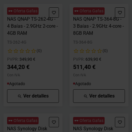
🕶️ Oferta Gafas
🕶️ Oferta Gafas
NAS QNAP TS-262-4G -
NAS QNAP TS-364-8G -
4 Baías - 2.9GHz 2-core -
3 Baías - 2.9GHz 4-core -
4GB RAM
8GB RAM
TS-262-4G
TS-364-8G
(0)
(0)
Precio rebajado desde
hasta
Precio rebajado desde
hasta
PVPR:
349,90 €
PVPR:
639,90 €
344,20 €
511,40 €
Con IVA
Con IVA
Agotado
Agotado
Ver detalles
Ver detalles
🕶️ Oferta Gafas
🕶️ Oferta Gafas
NAS Synology Disk
NAS Synology Disk