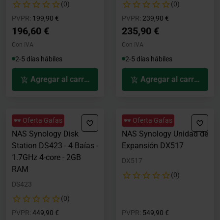
(0)
(0)
Precio rebajado desde
hasta
Precio rebajado desde
hasta
PVPR:
199,90 €
PVPR:
239,90 €
196,60 €
235,90 €
Con IVA
Con IVA
2-5 días hábiles
2-5 días hábiles
Agregar al carrito
Agregar al carrito
🕶️ Oferta Gafas
🕶️ Oferta Gafas
NAS Synology Disk
NAS Synology Unidad de
Station DS423 - 4 Baías -
Expansión DX517
1.7GHz 4-core - 2GB
DX517
RAM
(0)
DS423
(0)
Precio rebajado desde
hasta
Precio rebajado desde
hasta
PVPR:
449,90 €
PVPR:
549,90 €