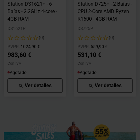
Station DS1621+ - 6
Station D725+ - 2 Baías -
Baías - 2.2GHz 4-core -
CPU 2-Core AMD Ryzen
4GB RAM
R1600 - 4GB RAM
DS1621P
DS725P
(0)
(0)
Precio rebajado desde
hasta
Precio rebajado desde
hasta
PVPR:
1024,90 €
PVPR:
559,90 €
983,60 €
531,10 €
Con IVA
Con IVA
Agotado
Agotado
Ver detalles
Ver detalles