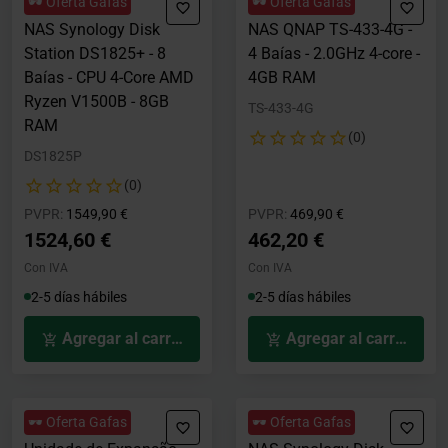
🕶️ Oferta Gafas
🕶️ Oferta Gafas
NAS Synology Disk
NAS QNAP TS-433-4G -
Station DS1825+ - 8
4 Baías - 2.0GHz 4-core -
Baías - CPU 4-Core AMD
4GB RAM
Ryzen V1500B - 8GB
TS-433-4G
RAM
(0)
DS1825P
(0)
Precio rebajado desde
hasta
Precio rebajado desde
hasta
PVPR:
1549,90 €
PVPR:
469,90 €
1524,60 €
462,20 €
Con IVA
Con IVA
2-5 días hábiles
2-5 días hábiles
Agregar al carrito
Agregar al carrito
🕶️ Oferta Gafas
🕶️ Oferta Gafas