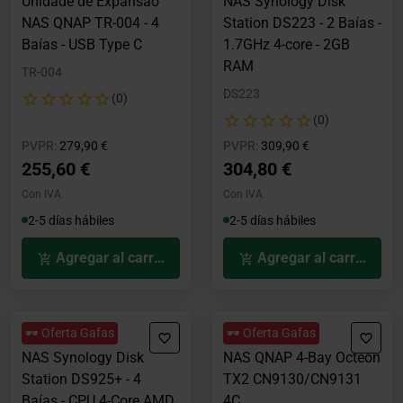
Unidade de Expansão
NAS Synology Disk
NAS QNAP TR-004 - 4
Station DS223 - 2 Baías -
Baías - USB Type C
1.7GHz 4-core - 2GB
RAM
TR-004
DS223
(0)
(0)
Precio rebajado desde
hasta
Precio rebajado desde
hasta
PVPR:
279,90 €
PVPR:
309,90 €
255,60 €
304,80 €
Con IVA
Con IVA
2-5 días hábiles
2-5 días hábiles
Agregar al carrito
Agregar al carrito
🕶️ Oferta Gafas
🕶️ Oferta Gafas
NAS Synology Disk
NAS QNAP 4-Bay Octeon
Station DS925+ - 4
TX2 CN9130/CN9131
Baías - CPU 4-Core AMD
4C