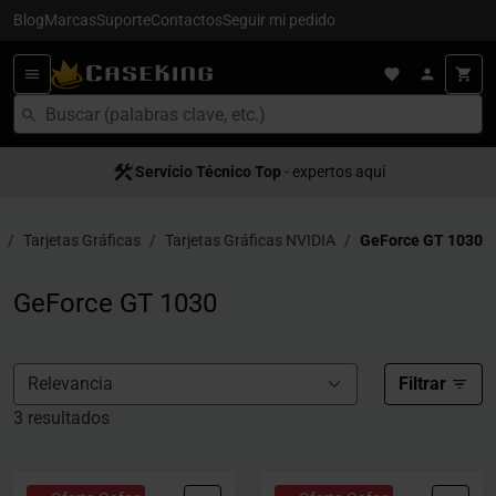
Blog
Marcas
Suporte
Contactos
Seguir mi pedido
Servício Técnico Top
Satisfacción al cliente
- expertos aquí
- servício 5
Tarjetas Gráficas
Tarjetas Gráficas NVIDIA
GeForce GT 1030
GeForce GT 1030
Filtrar
3 resultados