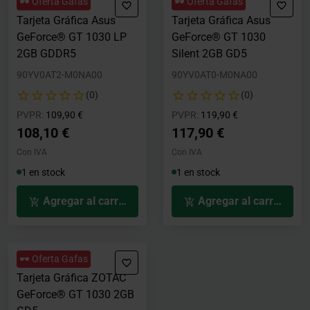
🕶️ Oferta Gafas
🕶️ Oferta Gafas
Tarjeta Gráfica Asus
Tarjeta Gráfica Asus
GeForce® GT 1030 LP
GeForce® GT 1030
2GB GDDR5
Silent 2GB GD5
90YV0AT2-M0NA00
90YV0AT0-M0NA00
(0)
(0)
Precio rebajado desde
hasta
Precio rebajado desde
hasta
PVPR:
109,90 €
PVPR:
119,90 €
108,10 €
117,90 €
Con IVA
Con IVA
1 en stock
1 en stock
Agregar al carrito
Agregar al carrito
🕶️ Oferta Gafas
Tarjeta Gráfica ZOTAC
GeForce® GT 1030 2GB