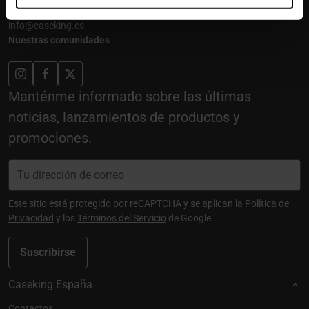
De lunes a viernes, de 10:00 a 13:00 y 14:00 a 18:00
info@caseking.es
Nuestras comunidades
Manténme informado sobre las últimas
noticias, lanzamientos de productos y
promociones.
Este sitio está protegido por reCAPTCHA y se aplican la
Política de
Privacidad
y los
Términos del Servicio
de Google.
Suscribirse
Caseking España
Contactos