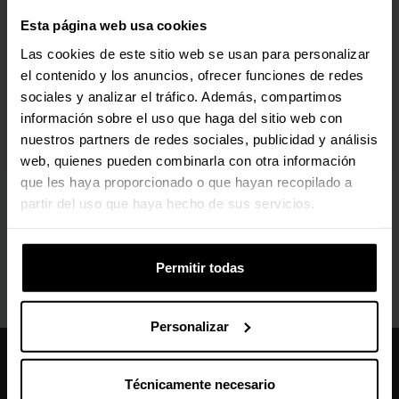
(0)
Esta página web usa cookies
Precio rebajado desde
hasta
Precio rebajado desde
hasta
PVPR:
2,90 €
PVPR:
14,90 €
Las cookies de este sitio web se usan para personalizar
2,80 €
14,60 €
el contenido y los anuncios, ofrecer funciones de redes
Con IVA
Con IVA
sociales y analizar el tráfico. Además, compartimos
Agotado
Agotado
información sobre el uso que haga del sitio web con
nuestros partners de redes sociales, publicidad y análisis
Ver detalles
Ver detalles
web, quienes pueden combinarla con otra información
que les haya proporcionado o que hayan recopilado a
partir del uso que haya hecho de sus servicios.
Permitir todas
Personalizar
Caseking España
Técnicamente necesario
910 626 594