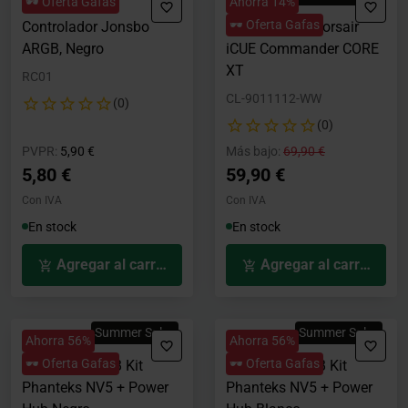
🕶️ Oferta Gafas
Ahorra 14%
🕶️ Oferta Gafas
Controlador Jonsbo
Controladora Corsair
ARGB, Negro
iCUE Commander CORE
XT
RC01
CL-9011112-WW
(0)
(0)
Precio rebajado desde
hasta
Precio rebajado desde
hasta
PVPR:
5,90 €
Más bajo:
69,90 €
5,80 €
59,90 €
Con IVA
Con IVA
En stock
En stock
Agregar al carrito
Agregar al carrito
Summer Sales
Summer Sales
Ahorra 56%
Ahorra 56%
🕶️ Oferta Gafas
🕶️ Oferta Gafas
Premium DRGB Kit
Premium DRGB Kit
Phanteks NV5 + Power
Phanteks NV5 + Power