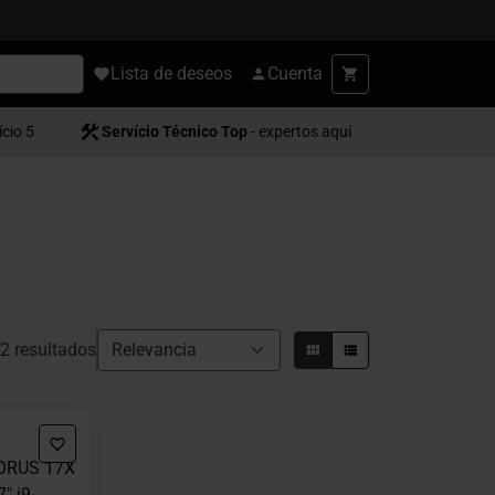
Lista de deseos
Cuenta
ício 5
Servício Técnico Top
- expertos aquí
2 resultados
AORUS 17X
" i9-