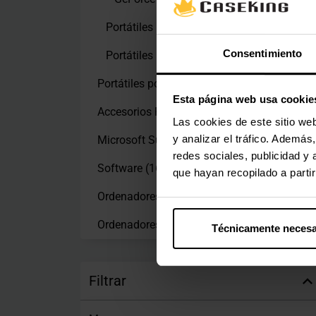
Portátiles para Office y Design
(130)
Consentimiento
Portátiles para Professionales
(21)
Portátiles por pantalla
(73)
Esta página web usa cookie
Accesorios Portátiles
(217)
Las cookies de este sitio we
y analizar el tráfico. Ademá
Microsoft Surface
(114)
redes sociales, publicidad y
Software
(16)
que hayan recopilado a parti
Ordenadores Mini Pc
(18)
Ordenadores Portáteis
(22)
Técnicamente necesa
Filtrar