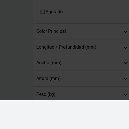
Agotado
Color Principal
Longitud / Profundidad (mm)
Ancho (mm)
Altura (mm)
Peso (kg)
Tamaño del Portátil
Resolución de Pantalla