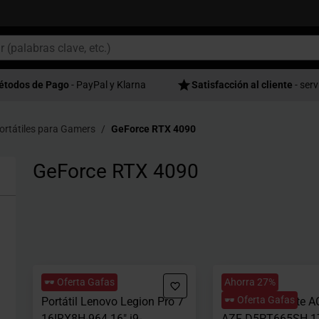
étodos de Pago
- PayPal y Klarna
Satisfacción al cliente
- serv
ortátiles para Gamers
GeForce RTX 4090
GeForce RTX 4090
🕶️ Oferta Gafas
Ahorra 27%
🕶️ Oferta Gafas
Portátil Lenovo Legion Pro 7
Portátil Gigabyte 
16IRX8H-964 16" i9-
AZF-D5PT665SH 17