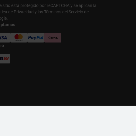
e sitio está protegido por reCAPTCHA y se aplican la
ítica de Privacidad
y los
Términos del Servicio
de
gle.
eptamos
ío
YNK+
|
Moza Racing
|
MSI
|
Nitro Concepts
|
noblechairs
|