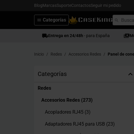
Blog
Marcas
Suporte
Contactos
Seguir mi pedido
Categorías
Entrega en 24/48h
- para España
M
Inicio
Redes
Accesorios Redes
Panel de con
Categorías
Redes
Accesorios Redes
(273)
Acopladores RJ45
(3)
Adaptadores RJ45 para USB
(23)