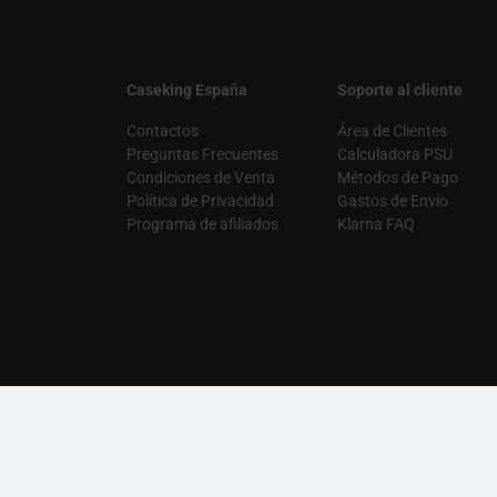
Caseking España
Soporte al cliente
Contactos
Área de Clientes
Preguntas Frecuentes
Calculadora PSU
Condiciones de Venta
Métodos de Pago
Política de Privacidad
Gastos de Envío
Programa de afiliados
Klarna FAQ
Tiendas insignia de marca
APNX
|
Arctic
|
ASUS
|
AURA PC
|
Ducky
|
Endgame Gear
|
GA