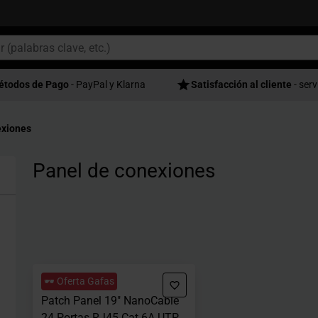
étodos de Pago
- PayPal y Klarna
Satisfacción al cliente
- serv
exiones
Panel de conexiones
🕶️ Oferta Gafas
Patch Panel 19" NanoCable
24 Portas RJ45 Cat.6A UTP