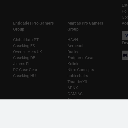
Est
Pol
Goo
Entidades Pro Gamers
Marcas Pro Gamers
Ac
Group
Group
Globaldata PT
HAVN
Env
Caseking ES
Aerocool
Overclockers UK
Ducky
Caseking DE
Endgame Gear
Jimms FI
Kolink
PC Case Gear
Nitro Concepts
Caseking HU
noblechairs
ThunderX3
APNX
GAMIAC
Streamplify
8PACK
MIAC
|
Glorious
|
Keychron
|
King Bundles
|
King Mod Systems
|
Kolink
|
Lian Li
|
L