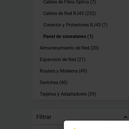
Cables de Fibra Óptica
(7)
Cables de Red RJ45
(232)
Conector y Protectores RJ45
(7)
Panel de conexiones
(1)
Almacenamiento de Red
(20)
Expansión de Red
(21)
Routers y Módems
(49)
Switches
(40)
Tarjetas y Adaptadores
(39)
Filtrar