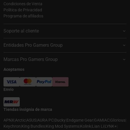
Condiciones de Venta
Política de Privacidad
Programa de afiliados
Soporte al cliente
Entidades Pro Gamers Group
Marcas Pro Gamers Group
Aceptamos
Envío
Tiendas insignia de marca
APNX
|
Arctic
|
ASUS
|
AURA PC
|
Ducky
|
Endgame Gear
|
GAMIAC
|
Glorious
|
Keychron
|
King Bundles
|
King Mod Systems
|
Kolink
|
Lian Li
|
LYNK+
|