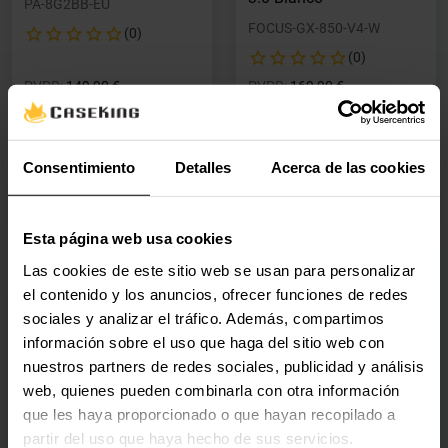
PA-8G2BB-EU
FOCUS-GX-850-V4-W
(0)
(0)
Precio rebajado desde
hasta
Precio rebajado desde
hasta
PVPR:
149,90 €
PVPR:
169,90 €
139,90 €
147,40 €
Con IVA
Con IVA
Consentimiento
Detalles
Acerca de las cookies
1 en stock
En tránsito
Agregar al carrito
Agregar al carrito
Esta página web usa cookies
Las cookies de este sitio web se usan para personalizar
el contenido y los anuncios, ofrecer funciones de redes
🕶️ Oferta Gafas
sociales y analizar el tráfico. Además, compartimos
Fuente Alimentación
información sobre el uso que haga del sitio web con
NZXT 850W 80+ Gold
nuestros partners de redes sociales, publicidad y análisis
ATX 3.1 PCIe 5.1 Blanca
web, quienes pueden combinarla con otra información
PA-8G2BW-EU
que les haya proporcionado o que hayan recopilado a
(0)
partir del uso que haya hecho de sus servicios.