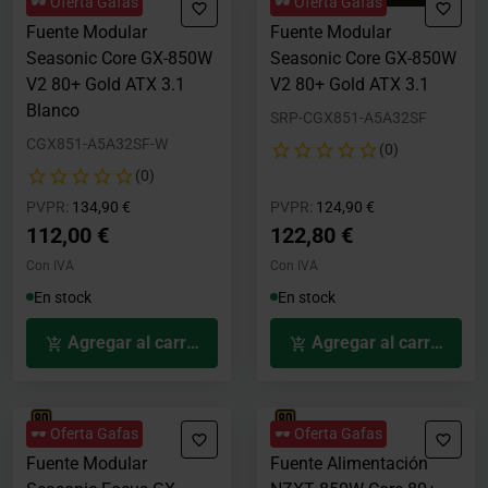
🕶️ Oferta Gafas
🕶️ Oferta Gafas
Fuente Modular
Fuente Modular
Seasonic Core GX-850W
Seasonic Core GX-850W
V2 80+ Gold ATX 3.1
V2 80+ Gold ATX 3.1
Blanco
SRP-CGX851-A5A32SF
CGX851-A5A32SF-W
(0)
(0)
Precio rebajado desde
hasta
Precio rebajado desde
hasta
PVPR:
134,90 €
PVPR:
124,90 €
112,00 €
122,80 €
Con IVA
Con IVA
En stock
En stock
Agregar al carrito
Agregar al carrito
🕶️ Oferta Gafas
🕶️ Oferta Gafas
Fuente Modular
Fuente Alimentación