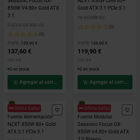
Seasonic Focus GX-
NZXT 850W Core 80+
850W V4 80+ Gold ATX
Gold ATX 3.1 PCIe 5.1
3.1
PA-8G3BB-EU
FOCUS-GX-850-V4
(0)
(0)
Precio rebajado desde
hasta
Precio rebajado desde
hasta
PVPR:
159,90 €
PVPR:
149,90 €
137,60 €
119,90 €
Con IVA
Con IVA
2 en stock
2 en stock
Agregar al carrito
Agregar al carrito
🕶️ Oferta Gafas
🕶️ Oferta Gafas
Fuente Alimentación
Fuente Modular
NZXT 850W 80+ Gold
Seasonic Focus GX-
ATX 3.1 PCIe 5.1
850W V4 80+ Gold ATX
3.0 Blanco