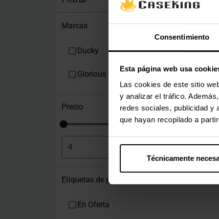
Marcas
Consentimiento
Ducky
Esta página web usa cookie
Glorious
Las cookies de este sitio we
y analizar el tráfico. Ademá
Precio
redes sociales, publicidad y
que hayan recopilado a parti
€
-
€
Técnicamente necesa
Etiquetas de producto
En Oferta