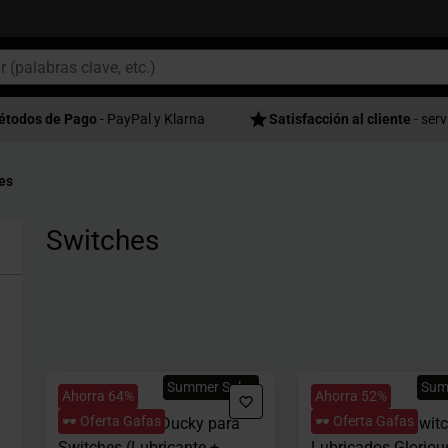
étodos de Pago
- PayPal y Klarna
Satisfacción al cliente
- serv
es
Switches
Summer Sales
Su
Ahorra 64%
Ahorra 52%
🕶️ Oferta Gafas
🕶️ Oferta Gafas
Kit Lubricante Ducky para
Pack 36 Lynx Swit
Switches (Lubricante +
Lubricados Gloriou