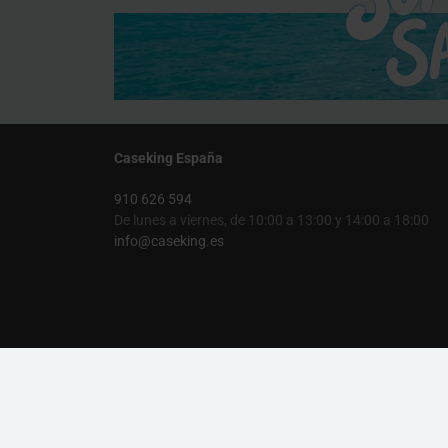
Caseking España
910 626 594
De lunes a viernes, de 10:00 a 13:00 y 14:00 a 18:00
info@caseking.es
Caseking España
Soporte al cliente
Contactos
Área de Clientes
Preguntas Frecuentes
Calculadora PSU