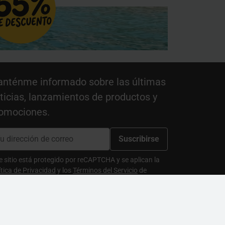
nténme informado sobre las últimas
ticias, lanzamientos de productos y
omociones.
Suscribirse
e sitio está protegido por reCAPTCHA y se aplican la
ítica de Privacidad
y los
Términos del Servicio
de
gle.
eptamos