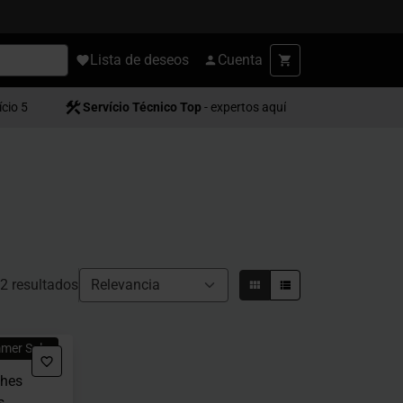
Lista de deseos
Cuenta
ício 5
Servício Técnico Top
- expertos aquí
2 resultados
mmer Sales
ches
s