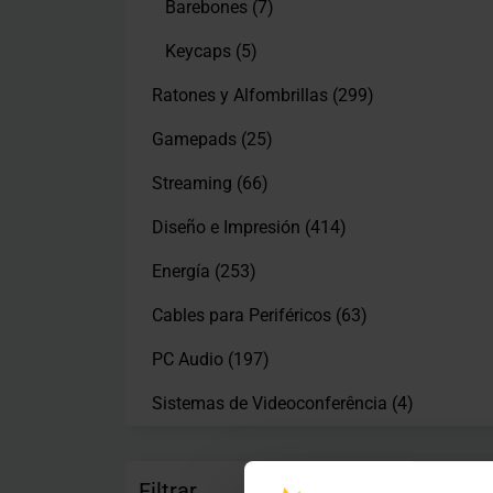
Barebones
(7)
Keycaps
(5)
Ratones y Alfombrillas
(299)
Gamepads
(25)
Streaming
(66)
Diseño e Impresión
(414)
Energía
(253)
Cables para Periféricos
(63)
PC Audio
(197)
Sistemas de Videoconferência
(4)
Filtrar