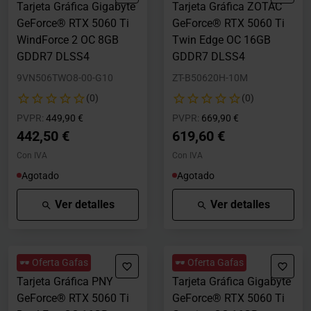
Tarjeta Gráfica Gigabyte
Tarjeta Gráfica ZOTAC
GeForce® RTX 5060 Ti
GeForce® RTX 5060 Ti
WindForce 2 OC 8GB
Twin Edge OC 16GB
GDDR7 DLSS4
GDDR7 DLSS4
9VN506TWO8-00-G10
ZT-B50620H-10M
(0)
(0)
Precio rebajado desde
hasta
Precio rebajado desde
hasta
PVPR:
449,90 €
PVPR:
669,90 €
442,50 €
619,60 €
Con IVA
Con IVA
Agotado
Agotado
Ver detalles
Ver detalles
🕶️ Oferta Gafas
🕶️ Oferta Gafas
Tarjeta Gráfica PNY
Tarjeta Gráfica Gigabyte
GeForce® RTX 5060 Ti
GeForce® RTX 5060 Ti