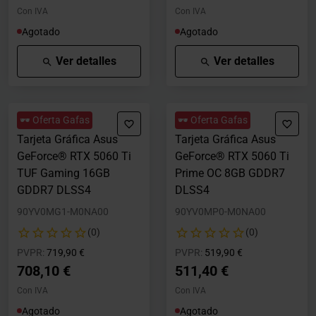
Con IVA
Con IVA
Agotado
Agotado
Ver detalles
Ver detalles
🕶️ Oferta Gafas
🕶️ Oferta Gafas
Tarjeta Gráfica Asus
Tarjeta Gráfica Asus
GeForce® RTX 5060 Ti
GeForce® RTX 5060 Ti
TUF Gaming 16GB
Prime OC 8GB GDDR7
GDDR7 DLSS4
DLSS4
90YV0MG1-M0NA00
90YV0MP0-M0NA00
(0)
(0)
Precio rebajado desde
hasta
Precio rebajado desde
hasta
PVPR:
719,90 €
PVPR:
519,90 €
708,10 €
511,40 €
Con IVA
Con IVA
Agotado
Agotado