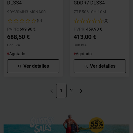
DLSS4
GDDR7 DLSS4
90YV0MH3-M0NA00
ZT-B50610H-10M
(0)
(0)
Precio rebajado desde
hasta
Precio rebajado desde
hasta
PVPR:
699,90 €
PVPR:
459,90 €
688,50 €
413,00 €
Con IVA
Con IVA
Agotado
Agotado
Ver detalles
Ver detalles
1
2