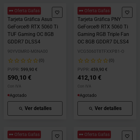
🕶️ Oferta Gafas
🕶️ Oferta Gafas
Tarjeta Gráfica Asus
Tarjeta Gráfica PNY
GeForce® RTX 5060 Ti
GeForce® RTX 5060 Ti
TUF Gaming OC 8GB
Gaming RGB Triple Fan
GDDR7 DLSS4
OC 8GB GDDR7 DLSS4
90YV0MR0-M0NA00
VCG5060T8TFXXPB1-O
(0)
(0)
Precio rebajado desde
hasta
Precio rebajado desde
hasta
PVPR:
599,90 €
PVPR:
459,90 €
590,10 €
412,10 €
Con IVA
Con IVA
Agotado
Agotado
Ver detalles
Ver detalles
🕶️ Oferta Gafas
🕶️ Oferta Gafas