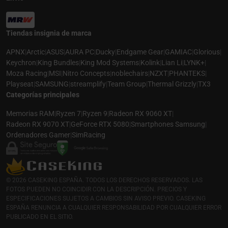
Tiendas insignia de marca
APNX
|
Arctic
|
ASUS
|
AURA PC
|
Ducky
|
Endgame Gear
|
GAMIAC
|
Glorious
|
Keychron
|
King Bundles
|
King Mod Systems
|
Kolink
|
Lian Li
|
LYNK+
|
Moza Racing
|
MSI
|
Nitro Concepts
|
noblechairs
|
NZXT
|
PHANTEKS
|
Playseat
|
SAMSUNG
|
streamplify
|
Team Group
|
Thermal Grizzly
|
TX3
Categorías principales
Memorias RAM
|
Ryzen 7
|
Ryzen 9
|
Radeon RX 9060 XT
|
Radeon RX 9070 XT
|
GeForce RTX 5080
|
Smartphones Samsung
|
Ordenadores Gamer
|
SimRacing
© 2026 CASEKING ESPAÑA. TODOS LOS DERECHOS RESERVADOS. LAS
FOTOS PUEDEN NO COINCIDIR CON LA DESCRIPCIÓN. PRECIOS Y
ESPECIFICACIONES SUJETOS A CAMBIOS SIN AVISO PREVIO. CASEKING
ESPAÑA RENUNCIA A CUALQUIER RESPONSABILIDAD POR CUALQUIER ERROR
PUBLICADO EN EL SITIO.