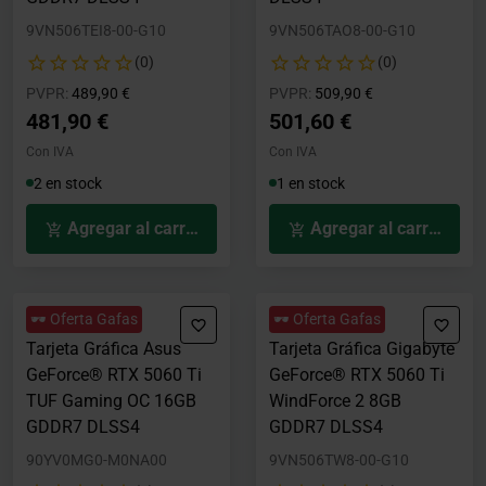
9VN506TEI8-00-G10
9VN506TAO8-00-G10
(0)
(0)
Precio rebajado desde
hasta
Precio rebajado desde
hasta
PVPR:
489,90 €
PVPR:
509,90 €
481,90 €
501,60 €
Con IVA
Con IVA
2 en stock
1 en stock
Agregar al carrito
Agregar al carrito
🕶️ Oferta Gafas
🕶️ Oferta Gafas
Tarjeta Gráfica Asus
Tarjeta Gráfica Gigabyte
GeForce® RTX 5060 Ti
GeForce® RTX 5060 Ti
TUF Gaming OC 16GB
WindForce 2 8GB
GDDR7 DLSS4
GDDR7 DLSS4
90YV0MG0-M0NA00
9VN506TW8-00-G10