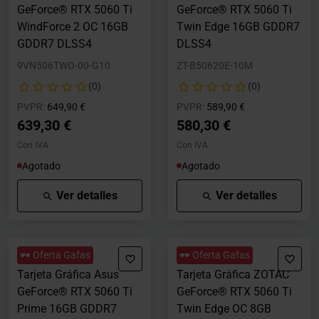
GeForce® RTX 5060 Ti
GeForce® RTX 5060 Ti
WindForce 2 OC 16GB
Twin Edge 16GB GDDR7
GDDR7 DLSS4
DLSS4
9VN506TWO-00-G10
ZT-B50620E-10M
(0)
(0)
Precio rebajado desde
hasta
Precio rebajado desde
hasta
PVPR:
649,90 €
PVPR:
589,90 €
639,30 €
580,30 €
Con IVA
Con IVA
Agotado
Agotado
Ver detalles
Ver detalles
🕶️ Oferta Gafas
🕶️ Oferta Gafas
Tarjeta Gráfica Asus
Tarjeta Gráfica ZOTAC
GeForce® RTX 5060 Ti
GeForce® RTX 5060 Ti
Prime 16GB GDDR7
Twin Edge OC 8GB