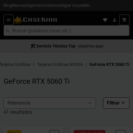
Blog
Marcas
Suporte
Contactos
Seguir mi pedido
Servício Técnico Top
Entrega en 24/48h
- para España
- expertos aquí
Tarjetas Gráficas
Tarjetas Gráficas NVIDIA
GeForce RTX 5060 Ti
GeForce RTX 5060 Ti
Filtrar
41 resultados