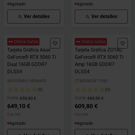
Agotado
Agotado
Ver detalles
Ver detalles
🕶️ Oferta Gafas
🕶️ Oferta Gafas
Tarjeta Gráfica Asus
Tarjeta Gráfica ZOTAC
GeForce® RTX 5060 Ti
GeForce® RTX 5060 Ti
Dual 16GB GDDR7
Amp 16GB GDDR7
DLSS4
DLSS4
90YV0MH1-M0NA00
ZT-B50620F-10M
(0)
(0)
Precio rebajado desde
hasta
Precio rebajado desde
hasta
PVPR:
659,90 €
PVPR:
669,90 €
649,10 €
609,80 €
Con IVA
Con IVA
Agotado
Agotado