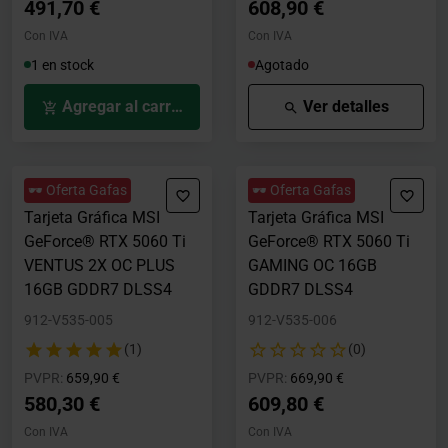
491,70 €
608,90 €
Con IVA
Con IVA
1 en stock
Agotado
Agregar al carrito
Ver detalles
🕶️ Oferta Gafas
🕶️ Oferta Gafas
Tarjeta Gráfica MSI
Tarjeta Gráfica MSI
GeForce® RTX 5060 Ti
GeForce® RTX 5060 Ti
VENTUS 2X OC PLUS
GAMING OC 16GB
16GB GDDR7 DLSS4
GDDR7 DLSS4
912-V535-005
912-V535-006
(1)
(0)
Precio rebajado desde
hasta
Precio rebajado desde
hasta
PVPR:
659,90 €
PVPR:
669,90 €
580,30 €
609,80 €
Con IVA
Con IVA