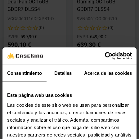
Dual Fan OC 16GB
Gaming OC 16GB
GDDR7 DLSS4
GDDR7 DLSS4
VCG5060T16DFXPB1-O
9VN506TGO-00-G10
(0)
(0)
Precio rebajado desde
hasta
Precio rebajado desde
hasta
PVPR:
599,90 €
PVPR:
649,90 €
590,10 €
639,30 €
Con IVA
Con IVA
Agotado
Agotado
Consentimiento
Detalles
Acerca de las cookies
Ver detalles
Ver detalles
Esta página web usa cookies
🕶️ Oferta Gafas
🕶️ Oferta Gafas
Las cookies de este sitio web se usan para personalizar
Tarjeta Gráfica PNY
Tarjeta Gráfica PNY
el contenido y los anuncios, ofrecer funciones de redes
GeForce® RTX 5060 Ti
GeForce® RTX 5060 Ti
sociales y analizar el tráfico. Además, compartimos
Gaming RGB Triple Fan
Dual Fan OC 8GB
información sobre el uso que haga del sitio web con
OC 16GB GDDR7 DLSS4
GDDR7 DLSS4
nuestros partners de redes sociales, publicidad y análisis