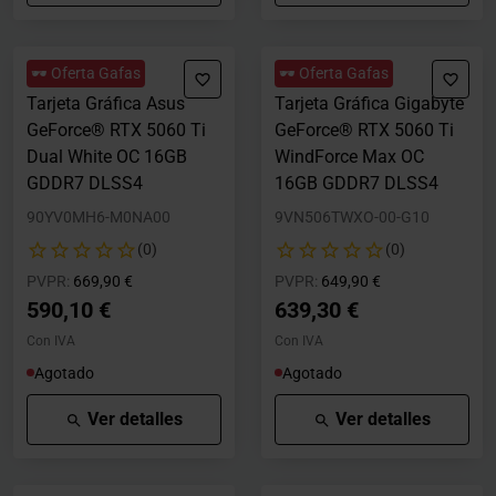
🕶️ Oferta Gafas
🕶️ Oferta Gafas
Tarjeta Gráfica Asus
Tarjeta Gráfica Gigabyte
GeForce® RTX 5060 Ti
GeForce® RTX 5060 Ti
Dual White OC 16GB
WindForce Max OC
GDDR7 DLSS4
16GB GDDR7 DLSS4
90YV0MH6-M0NA00
9VN506TWXO-00-G10
(0)
(0)
Precio rebajado desde
hasta
Precio rebajado desde
hasta
PVPR:
669,90 €
PVPR:
649,90 €
590,10 €
639,30 €
Con IVA
Con IVA
Agotado
Agotado
Ver detalles
Ver detalles