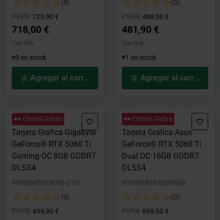
(0)
(0)
Precio rebajado desde
hasta
Precio rebajado desde
hasta
PVPR:
729,90 €
PVPR:
489,90 €
718,00 €
481,90 €
Con IVA
Con IVA
3 en stock
1 en stock
Agregar al carrito
Agregar al carrito
🕶️ Oferta Gafas
🕶️ Oferta Gafas
Tarjeta Gráfica Gigabyte
Tarjeta Gráfica Asus
GeForce® RTX 5060 Ti
GeForce® RTX 5060 Ti
Gaming OC 8GB GDDR7
Dual OC 16GB GDDR7
DLSS4
DLSS4
9VN506TGO8-00-G10
90YV0MH0-M0NA00
(0)
(0)
Precio rebajado desde
hasta
Precio rebajado desde
hasta
PVPR:
499,90 €
PVPR:
669,90 €