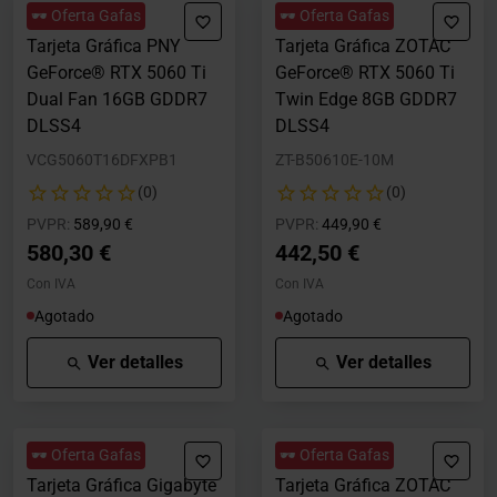
🕶️ Oferta Gafas
🕶️ Oferta Gafas
Tarjeta Gráfica PNY
Tarjeta Gráfica ZOTAC
GeForce® RTX 5060 Ti
GeForce® RTX 5060 Ti
Dual Fan 16GB GDDR7
Twin Edge 8GB GDDR7
DLSS4
DLSS4
VCG5060T16DFXPB1
ZT-B50610E-10M
(0)
(0)
Precio rebajado desde
hasta
Precio rebajado desde
hasta
PVPR:
589,90 €
PVPR:
449,90 €
580,30 €
442,50 €
Con IVA
Con IVA
Agotado
Agotado
Ver detalles
Ver detalles
🕶️ Oferta Gafas
🕶️ Oferta Gafas
Tarjeta Gráfica Gigabyte
Tarjeta Gráfica ZOTAC