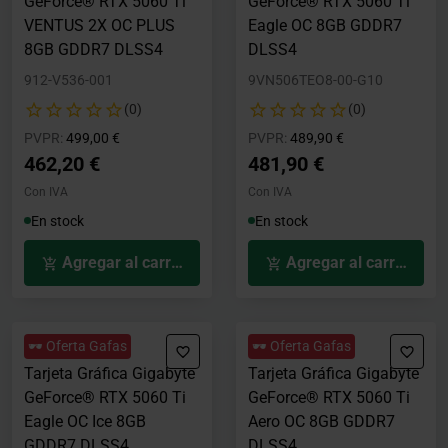
GeForce® RTX 5060 Ti
GeForce® RTX 5060 Ti
VENTUS 2X OC PLUS
Eagle OC 8GB GDDR7
8GB GDDR7 DLSS4
DLSS4
912-V536-001
9VN506TEO8-00-G10
(0)
(0)
Precio rebajado desde
hasta
Precio rebajado desde
hasta
PVPR:
499,00 €
PVPR:
489,90 €
462,20 €
481,90 €
Con IVA
Con IVA
En stock
En stock
Agregar al carrito
Agregar al carrito
🕶️ Oferta Gafas
🕶️ Oferta Gafas
Tarjeta Gráfica Gigabyte
Tarjeta Gráfica Gigabyte
GeForce® RTX 5060 Ti
GeForce® RTX 5060 Ti
Eagle OC Ice 8GB
Aero OC 8GB GDDR7
GDDR7 DLSS4
DLSS4