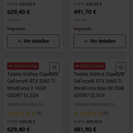
Precio rebajado desde
hasta
Precio rebajado desde
hasta
PVPR:
639,90 €
PVPR:
499,90 €
629,40 €
491,70 €
Con IVA
Con IVA
Agotado
Agotado
Ver detalles
Ver detalles
🕶️ Oferta Gafas
🕶️ Oferta Gafas
Tarjeta Gráfica Gigabyte
Tarjeta Gráfica Gigabyte
GeForce® RTX 5060 Ti
GeForce® RTX 5060 Ti
WindForce 2 16GB
WindForce Max OC 8GB
GDDR7 DLSS4
GDDR7 DLSS4
9VN506TW-00-G10
9VN506TWX8-00-G10
(0)
(0)
Precio rebajado desde
hasta
Precio rebajado desde
hasta
PVPR:
639,90 €
PVPR:
489,90 €
629,40 €
481,90 €