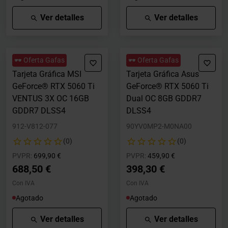
Ver detalles
Ver detalles
🕶️ Oferta Gafas
🕶️ Oferta Gafas
Tarjeta Gráfica MSI
Tarjeta Gráfica Asus
GeForce® RTX 5060 Ti
GeForce® RTX 5060 Ti
VENTUS 3X OC 16GB
Dual OC 8GB GDDR7
GDDR7 DLSS4
DLSS4
912-V812-077
90YV0MP2-M0NA00
(0)
(0)
Precio rebajado desde
hasta
Precio rebajado desde
hasta
PVPR:
699,90 €
PVPR:
459,90 €
688,50 €
398,30 €
Con IVA
Con IVA
Agotado
Agotado
Ver detalles
Ver detalles