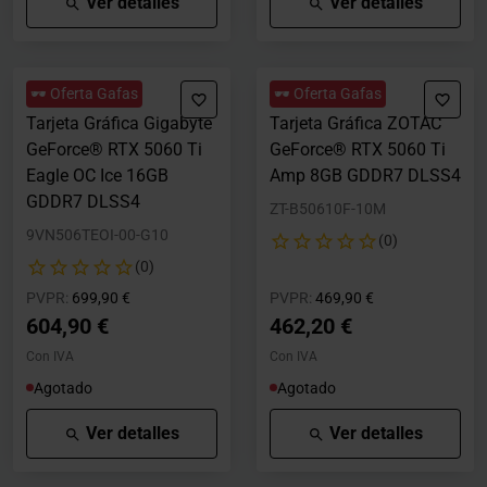
Ver detalles
Ver detalles
🕶️ Oferta Gafas
🕶️ Oferta Gafas
Tarjeta Gráfica Gigabyte
Tarjeta Gráfica ZOTAC
GeForce® RTX 5060 Ti
GeForce® RTX 5060 Ti
Eagle OC Ice 16GB
Amp 8GB GDDR7 DLSS4
GDDR7 DLSS4
ZT-B50610F-10M
9VN506TEOI-00-G10
(0)
(0)
Precio rebajado desde
hasta
Precio rebajado desde
hasta
PVPR:
699,90 €
PVPR:
469,90 €
604,90 €
462,20 €
Con IVA
Con IVA
Agotado
Agotado
Ver detalles
Ver detalles