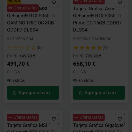
Nuevo
🕶️ Oferta Gafas
🕶️ Oferta Gafas
Tarjeta Gráfica MSI
Tarjeta Gráfica Asus
GeForce® RTX 5060 Ti
GeForce® RTX 5060 Ti
GAMING TRIO OC 8GB
Prime OC 16GB GDDR7
GDDR7 DLSS4
DLSS4
912-V536-004
90YV0MH2-M0NA00
(0)
(1)
Precio rebajado desde
hasta
Precio rebajado desde
hasta
PVPR:
499,90 €
PVPR:
709,90 €
491,70 €
658,10 €
Con IVA
Con IVA
En stock
2 en stock
Agregar al carrito
Agregar al carrito
🕶️ Oferta Gafas
🕶️ Oferta Gafas
Tarjeta Gráfica MSI
Tarjeta Gráfica Gigabyte