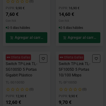
(0)
Precio rebajado desde
hasta
Precio rebajado desde
hasta
PVPR:
9,90 €
PVPR:
16,90 €
7,60 €
14,60 €
Con IVA
Con IVA
2-5 días hábiles
2-5 días hábiles
Agregar al carrito
Agregar al carrito
🕶️ Oferta Gafas
🕶️ Oferta Gafas
Switch TP-Link TL-
Switch TP-Link TL-
SG1005D 5 Portas
SF1005D 5 Portas
Gigabit Plástico
10/100 Mbps
TL-SG1005D
TL-SF1005D
(0)
(0)
Precio rebajado desde
hasta
Precio rebajado desde
hasta
PVPR:
12,90 €
PVPR:
9,90 €
12,60 €
9,70 €