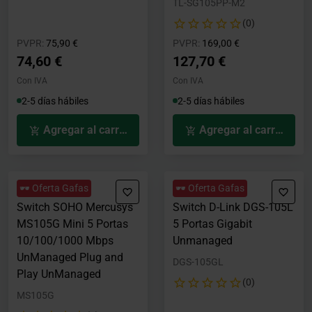
TL-SG105PP-M2
(0)
Precio rebajado desde
hasta
Precio rebajado desde
hasta
PVPR:
75,90 €
PVPR:
169,00 €
74,60 €
127,70 €
Con IVA
Con IVA
2-5 días hábiles
2-5 días hábiles
Agregar al carrito
Agregar al carrito
🕶️ Oferta Gafas
🕶️ Oferta Gafas
Switch SOHO Mercusys
Switch D-Link DGS-105L
MS105G Mini 5 Portas
5 Portas Gigabit
10/100/1000 Mbps
Unmanaged
UnManaged Plug and
DGS-105GL
Play UnManaged
(0)
MS105G