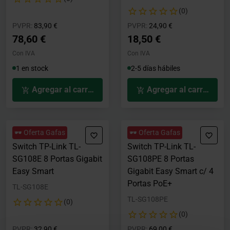
(0)
Precio rebajado desde
hasta
Precio rebajado desde
hasta
PVPR:
83,90 €
PVPR:
24,90 €
78,60 €
18,50 €
Con IVA
Con IVA
1 en stock
2-5 días hábiles
Agregar al carrito
Agregar al carrito
🕶️ Oferta Gafas
🕶️ Oferta Gafas
Switch TP-Link TL-
Switch TP-Link TL-
SG108E 8 Portas Gigabit
SG108PE 8 Portas
Easy Smart
Gigabit Easy Smart c/ 4
Portas PoE+
TL-SG108E
TL-SG108PE
(0)
(0)
Precio rebajado desde
hasta
Precio rebajado desde
hasta
PVPR:
32,90 €
PVPR:
69,00 €