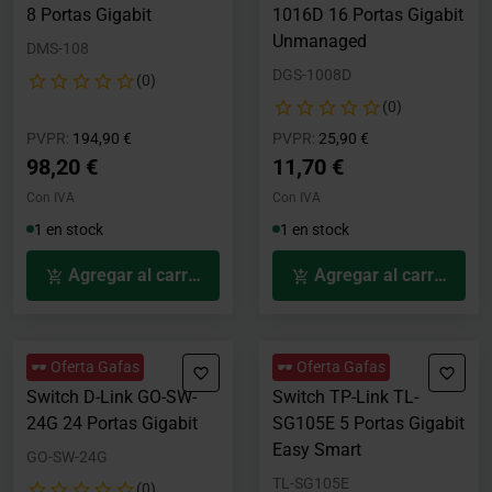
8 Portas Gigabit
1016D 16 Portas Gigabit
Unmanaged
DMS-108
DGS-1008D
(0)
(0)
Precio rebajado desde
hasta
Precio rebajado desde
hasta
PVPR:
194,90 €
PVPR:
25,90 €
98,20 €
11,70 €
Con IVA
Con IVA
1 en stock
1 en stock
Agregar al carrito
Agregar al carrito
🕶️ Oferta Gafas
🕶️ Oferta Gafas
Switch D-Link GO-SW-
Switch TP-Link TL-
24G 24 Portas Gigabit
SG105E 5 Portas Gigabit
Easy Smart
GO-SW-24G
TL-SG105E
(0)