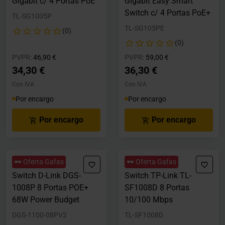
Gigabit c/ 4 Portas PoE
Gigabit Easy Smart
Switch c/ 4 Portas PoE+
TL-SG1005P
TL-SG105PE
(0)
(0)
Precio rebajado desde
hasta
Precio rebajado desde
hasta
PVPR:
46,90 €
PVPR:
59,00 €
34,30 €
36,30 €
Con IVA
Con IVA
Por encargo
Por encargo
Por encargo
Por encargo
🕶️ Oferta Gafas
🕶️ Oferta Gafas
Switch D-Link DGS-
Switch TP-Link TL-
1008P 8 Portas POE+
SF1008D 8 Portas
68W Power Budget
10/100 Mbps
DGS-1100-08PV2
TL-SF1008D