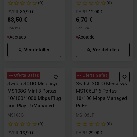
(0)
(0)
Precio rebajado desde
hasta
Precio rebajado desde
hasta
PVPR:
89,90 €
PVPR:
12,90 €
83,50 €
6,70 €
Con IVA
Con IVA
Agotado
Agotado
Ver detalles
Ver detalles
🕶️ Oferta Gafas
🕶️ Oferta Gafas
Switch SOHO Mercusys
Switch SOHO Mercusys
MS108G Mini 8 Portas
MS106LP 6 Portas
10/100/1000 Mbps Plug
10/100 Mbps Managed
and Play UnManaged
PoE+
MS108G
MS106LP
(0)
(0)
Precio rebajado desde
hasta
Precio rebajado desde
hasta
PVPR:
13,90 €
PVPR:
29,90 €