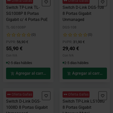
🕶️ Oferta Gafas
🕶️ Oferta Gafas
Switch TP-Link TL-
Switch D-Link DGS-108
SG1008P 8 Portas
8 Portas Gigabit
Gigabit c/ 4 Portas PoE
Unmanaged
TL-SG1008P
DGS-108
(0)
(0)
Precio rebajado desde
hasta
Precio rebajado desde
hasta
PVPR:
56,90 €
PVPR:
31,90 €
55,90 €
29,40 €
Con IVA
Con IVA
2-5 días hábiles
2-5 días hábiles
Agregar al carrito
Agregar al carrito
🕶️ Oferta Gafas
🕶️ Oferta Gafas
Switch D-Link DGS-
Switch TP-Link LS108G
1008D 8 Portas Gigabit
8 Portas Gigabit