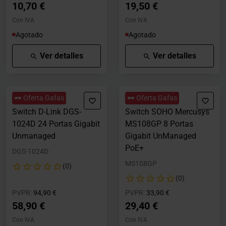
10,70 €
19,50 €
Con IVA
Con IVA
Agotado
Agotado
Ver detalles
Ver detalles
🕶️ Oferta Gafas
🕶️ Oferta Gafas
Switch D-Link DGS-
Switch SOHO Mercusys
1024D 24 Portas Gigabit
MS108GP 8 Portas
Unmanaged
Gigabit UnManaged
PoE+
DGS-1024D
MS108GP
(0)
(0)
Precio rebajado desde
hasta
Precio rebajado desde
hasta
PVPR:
94,90 €
PVPR:
33,90 €
58,90 €
29,40 €
Con IVA
Con IVA