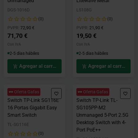
Unmanaged
Litewave Metal
DGS-1016D
LS108G
(0)
(0)
Precio rebajado desde
hasta
Precio rebajado desde
hasta
PVPR:
72,90 €
PVPR:
21,90 €
71,70 €
19,50 €
Con IVA
Con IVA
2-5 días hábiles
2-5 días hábiles
Agregar al carrito
Agregar al carrito
🕶️ Oferta Gafas
🕶️ Oferta Gafas
Switch TP-Link SG116E
Switch TP-Link TL-
16 Portas Gigabit Easy
SG105PP-M2
Smart Switch
Unmanaged 5-Port 2.5G
Desktop Switch with 4-
TL-SG116E
Port PoE++
(0)