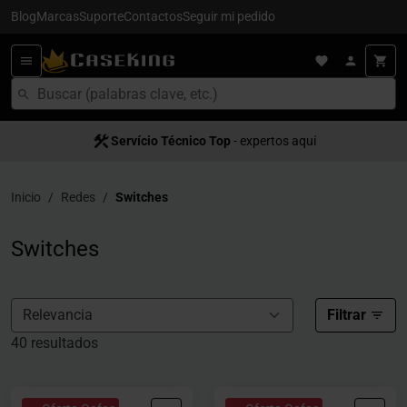
Blog
Marcas
Suporte
Contactos
Seguir mi pedido
Servício Técnico Top
Entrega en 24/48h
- para España
- expertos aquí
Inicio
Redes
Switches
Switches
Filtrar
40 resultados