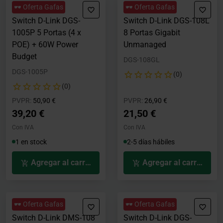
🕶️ Oferta Gafas
🕶️ Oferta Gafas
Switch D-Link DGS-
Switch D-Link DGS-108L
1005P 5 Portas (4 x
8 Portas Gigabit
POE) + 60W Power
Unmanaged
Budget
DGS-108GL
DGS-1005P
(0)
(0)
Precio rebajado desde
hasta
Precio rebajado desde
hasta
PVPR:
50,90 €
PVPR:
26,90 €
39,20 €
21,50 €
Con IVA
Con IVA
1 en stock
2-5 días hábiles
Agregar al carrito
Agregar al carrito
🕶️ Oferta Gafas
🕶️ Oferta Gafas
Switch D-Link DMS-108
Switch D-Link DGS-