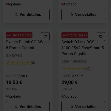
Agotado
Agotado
Ver detalles
Ver detalles
🕶️ Oferta Gafas
🕶️ Oferta Gafas
Switch D-Link GO-SW-8G
Switch D-Link DGS-
8 Portas Gigabit
1100-05V2 EasySmart 5
Portas Gigabit
GO-SW-8G
DGS-1100-05V2
(0)
(0)
Precio rebajado desde
hasta
Precio rebajado desde
hasta
PVPR:
20,90 €
PVPR:
29,50 €
19,50 €
29,00 €
Con IVA
Con IVA
Agotado
Agotado
Ver detalles
Ver detalles