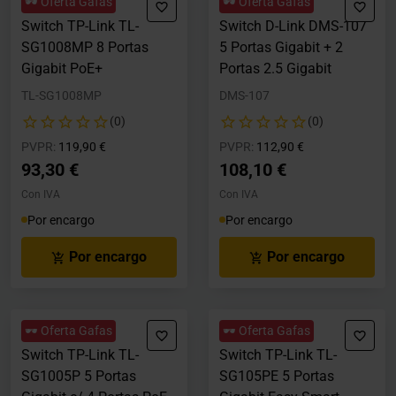
🕶️ Oferta Gafas
🕶️ Oferta Gafas
Switch TP-Link TL-
Switch D-Link DMS-107
SG1008MP 8 Portas
5 Portas Gigabit + 2
Gigabit PoE+
Portas 2.5 Gigabit
TL-SG1008MP
DMS-107
(0)
(0)
Precio rebajado desde
hasta
Precio rebajado desde
hasta
PVPR:
119,90 €
PVPR:
112,90 €
93,30 €
108,10 €
Con IVA
Con IVA
Por encargo
Por encargo
Por encargo
Por encargo
🕶️ Oferta Gafas
🕶️ Oferta Gafas
Switch TP-Link TL-
Switch TP-Link TL-
SG1005P 5 Portas
SG105PE 5 Portas