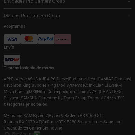
Entidades Pro Gamers Group
Marcas Pro Gamers Group
Aceptamos
Envío
Tiendas insignia de marca
APNX
|
Arctic
|
ASUS
|
AURA PC
|
Ducky
|
Endgame Gear
|
GAMIAC
|
Glorious
|
Keychron
|
King Bundles
|
King Mod Systems
|
Kolink
|
Lian Li
|
LYNK+
|
Moza Racing
|
MSI
|
Nitro Concepts
|
noblechairs
|
NZXT
|
PHANTEKS
|
Playseat
|
SAMSUNG
|
streamplify
|
Team Group
|
Thermal Grizzly
|
TX3
Categorías principales
Memorias RAM
|
Ryzen 7
|
Ryzen 9
|
Radeon RX 9060 XT
|
Radeon RX 9070 XT
|
GeForce RTX 5080
|
Smartphones Samsung
|
Ordenadores Gamer
|
SimRacing