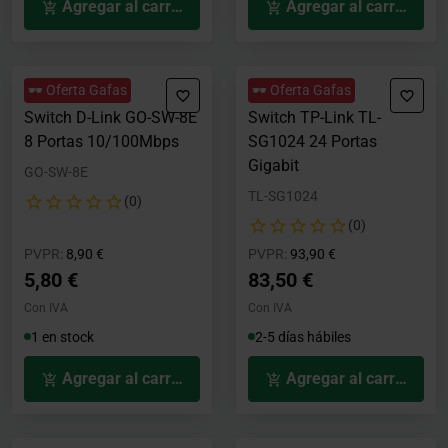
Agregar al carrito
Agregar al carrito
🕶️ Oferta Gafas
🕶️ Oferta Gafas
Switch D-Link GO-SW-8E
Switch TP-Link TL-
8 Portas 10/100Mbps
SG1024 24 Portas
Gigabit
GO-SW-8E
TL-SG1024
(0)
(0)
Precio rebajado desde
hasta
Precio rebajado desde
hasta
PVPR:
8,90 €
PVPR:
93,90 €
5,80 €
83,50 €
Con IVA
Con IVA
1 en stock
2-5 días hábiles
Agregar al carrito
Agregar al carrito