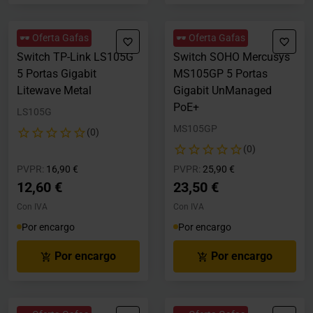
🕶️ Oferta Gafas
🕶️ Oferta Gafas
Switch TP-Link LS105G
Switch SOHO Mercusys
5 Portas Gigabit
MS105GP 5 Portas
Litewave Metal
Gigabit UnManaged
PoE+
LS105G
MS105GP
(0)
(0)
Precio rebajado desde
hasta
Precio rebajado desde
hasta
PVPR:
16,90 €
PVPR:
25,90 €
12,60 €
23,50 €
Con IVA
Con IVA
Por encargo
Por encargo
Por encargo
Por encargo