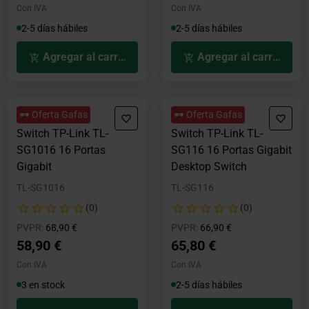
Con IVA
Con IVA
2-5 días hábiles
2-5 días hábiles
Agregar al carrito
Agregar al carrito
🕶️ Oferta Gafas
🕶️ Oferta Gafas
Switch TP-Link TL-
Switch TP-Link TL-
SG1016 16 Portas
SG116 16 Portas Gigabit
Gigabit
Desktop Switch
TL-SG1016
TL-SG116
(0)
(0)
Precio rebajado desde
hasta
Precio rebajado desde
hasta
PVPR:
68,90 €
PVPR:
66,90 €
58,90 €
65,80 €
Con IVA
Con IVA
3 en stock
2-5 días hábiles