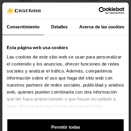
28,40 €
67,80 €
Con IVA
Con IVA
2-5 días hábiles
1 en stock
Consentimiento
Detalles
Acerca de las cookies
Agregar al carrito
Agregar al carrito
Esta página web usa cookies
Las cookies de este sitio web se usan para personalizar
🕶️ Oferta Gafas
🕶️ Oferta Gafas
el contenido y los anuncios, ofrecer funciones de redes
Switch D-Link DMS-105
Switch D-Link DGS-105
sociales y analizar el tráfico. Además, compartimos
5 Portas Gigabit
5 Portas Gigabit
información sobre el uso que haga del sitio web con
Unmanaged
DMS-105
nuestros partners de redes sociales, publicidad y análisis
DGS-105
web, quienes pueden combinarla con otra información
(0)
que les haya proporcionado o que hayan recopilado a
(0)
partir del uso que haya hecho de sus servicios.
Precio rebajado desde
hasta
Precio rebajado desde
hasta
PVPR:
131,90 €
PVPR:
23,90 €
117,90 €
23,50 €
Con IVA
Con IVA
Permitir todas