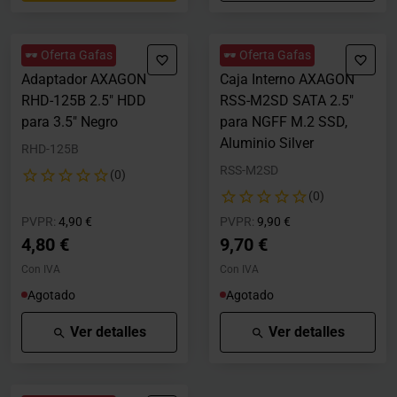
🕶️ Oferta Gafas
🕶️ Oferta Gafas
Adaptador AXAGON
Caja Interno AXAGON
RHD-125B 2.5" HDD
RSS-M2SD SATA 2.5"
para 3.5" Negro
para NGFF M.2 SSD,
Aluminio Silver
RHD-125B
RSS-M2SD
(0)
(0)
Precio rebajado desde
hasta
Precio rebajado desde
hasta
PVPR:
4,90 €
PVPR:
9,90 €
4,80 €
9,70 €
Con IVA
Con IVA
Agotado
Agotado
Ver detalles
Ver detalles