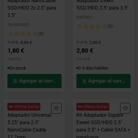
Adaptador NanoCable
Adaptador Ewent
SSD/HDD 2x 2.5" para
SSD/HDD 2.5" para 3.5"
3.5"
EW7001
10-99-0002
(0)
(0)
Precio rebajado desde
hasta
Precio rebajado desde
hasta
PVPR:
4,90 €
PVPR:
2,90 €
1,80 €
2,80 €
Con IVA
Con IVA
En stock
2-5 días hábiles
Agregar al carrito
Agregar al carrito
🕶️ Oferta Gafas
🕶️ Oferta Gafas
Adaptador Universal
Kit Adaptador Gigabit
5.25" para 2.5"
Ewent SSD/HDD 2.5"
NanoCable Caddy
para 3.5" + Cable SATA +
12.7mm
parafusos