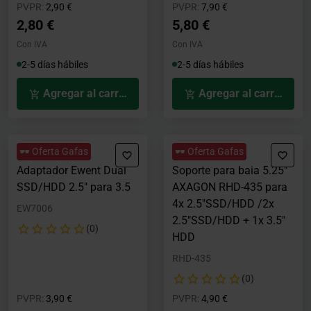
Precio rebajado desde
hasta
Precio rebajado desde
hasta
PVPR:
2,90 €
PVPR:
7,90 €
2,80 €
5,80 €
Con IVA
Con IVA
2-5 días hábiles
2-5 días hábiles
Agregar al carrito
Agregar al carrito
🕶️ Oferta Gafas
🕶️ Oferta Gafas
Adaptador Ewent Dual
Soporte para baia 5.25"
SSD/HDD 2.5" para 3.5
AXAGON RHD-435 para
4x 2.5"SSD/HDD /2x
EW7006
2.5"SSD/HDD + 1x 3.5"
(0)
HDD
RHD-435
(0)
Precio rebajado desde
hasta
Precio rebajado desde
hasta
PVPR:
3,90 €
PVPR:
4,90 €