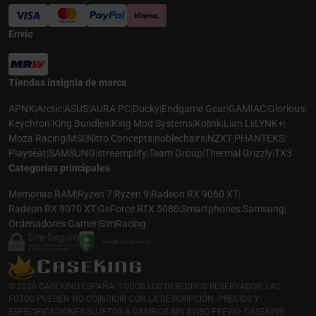
Envío
Tiendas insignia de marca
APNX
|
Arctic
|
ASUS
|
AURA PC
|
Ducky
|
Endgame Gear
|
GAMIAC
|
Glorious
|
Keychron
|
King Bundles
|
King Mod Systems
|
Kolink
|
Lian Li
|
LYNK+
|
Moza Racing
|
MSI
|
Nitro Concepts
|
noblechairs
|
NZXT
|
PHANTEKS
|
Playseat
|
SAMSUNG
|
streamplify
|
Team Group
|
Thermal Grizzly
|
TX3
Categorías principales
Memorias RAM
|
Ryzen 7
|
Ryzen 9
|
Radeon RX 9060 XT
|
Radeon RX 9070 XT
|
GeForce RTX 5080
|
Smartphones Samsung
|
Ordenadores Gamer
|
SimRacing
© 2026 CASEKING ESPAÑA. TODOS LOS DERECHOS RESERVADOS. LAS
FOTOS PUEDEN NO COINCIDIR CON LA DESCRIPCIÓN. PRECIOS Y
ESPECIFICACIONES SUJETOS A CAMBIOS SIN AVISO PREVIO. CASEKING