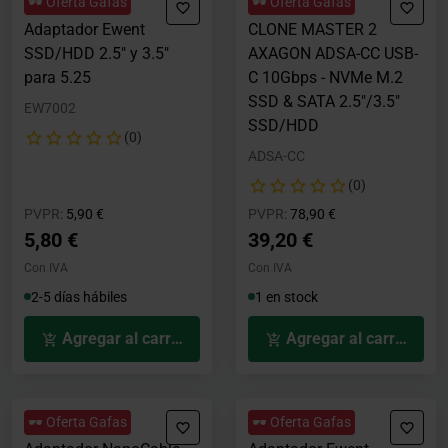
🕶️ Oferta Gafas
🕶️ Oferta Gafas
Adaptador Ewent
CLONE MASTER 2
SSD/HDD 2.5" y 3.5"
AXAGON ADSA-CC USB-
para 5.25
C 10Gbps - NVMe M.2
SSD & SATA 2.5"/3.5"
EW7002
SSD/HDD
(0)
ADSA-CC
(0)
Precio rebajado desde
hasta
Precio rebajado desde
hasta
PVPR:
5,90 €
PVPR:
78,90 €
5,80 €
39,20 €
Con IVA
Con IVA
2-5 días hábiles
1 en stock
Agregar al carrito
Agregar al carrito
🕶️ Oferta Gafas
🕶️ Oferta Gafas