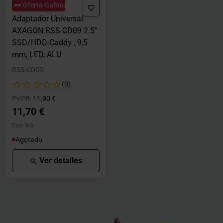
🕶️ Oferta Gafas
Adaptador Universal
AXAGON RSS-CD09 2.5"
SSD/HDD Caddy , 9,5
mm, LED, ALU
RSS-CD09
(0)
Precio rebajado desde
hasta
PVPR:
11,90 €
11,70 €
Con IVA
Agotado
Ver detalles