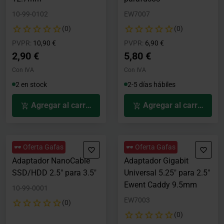
10-99-0102
EW7007
(0)
(0)
Precio rebajado desde
hasta
Precio rebajado desde
hasta
PVPR:
10,90 €
PVPR:
6,90 €
2,90 €
5,80 €
Con IVA
Con IVA
2 en stock
2-5 días hábiles
Agregar al carrito
Agregar al carrito
🕶️ Oferta Gafas
🕶️ Oferta Gafas
Adaptador NanoCable
Adaptador Gigabit
SSD/HDD 2.5" para 3.5"
Universal 5.25" para 2.5"
Ewent Caddy 9.5mm
10-99-0001
EW7003
(0)
(0)