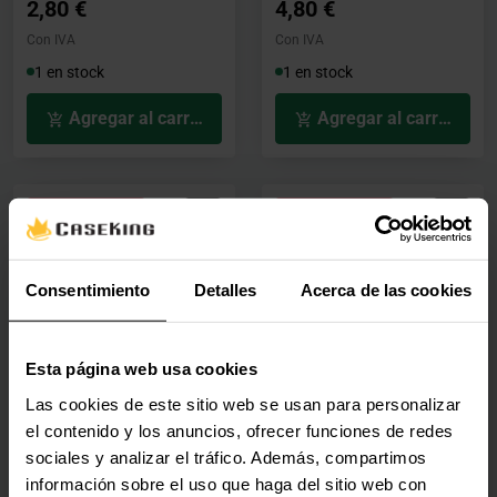
2,80 €
4,80 €
Con IVA
Con IVA
1 en stock
1 en stock
Agregar al carrito
Agregar al carrito
🕶️ Oferta Gafas
🕶️ Oferta Gafas
Adaptador Tooq USB 3.0
Adaptador Universal
USB-A - SATA HDD/SSD
5.25" para 2.5"
Consentimiento
Detalles
Acerca de las cookies
2.5" / 3.5"
NanoCable Caddy
9.5mm
TQHDA-01A
10-99-0101
(0)
Esta página web usa cookies
(1)
Las cookies de este sitio web se usan para personalizar
Precio rebajado desde
hasta
Precio rebajado desde
hasta
PVPR:
16,90 €
PVPR:
10,90 €
el contenido y los anuncios, ofrecer funciones de redes
16,60 €
10,70 €
sociales y analizar el tráfico. Además, compartimos
Con IVA
Con IVA
información sobre el uso que haga del sitio web con