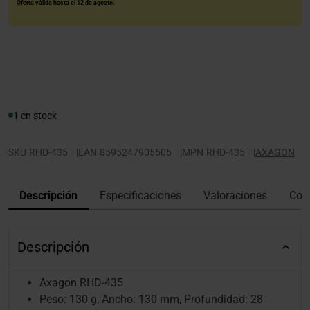
Oferta válida hasta el 12 de agosto.
1 en stock
SKU
RHD-435
|
EAN
8595247905505
|
MPN
RHD-435
|
AXAGON
Descripción
Especificaciones
Valoraciones
Con
Descripción
Axagon RHD-435
Peso: 130 g, Ancho: 130 mm, Profundidad: 28