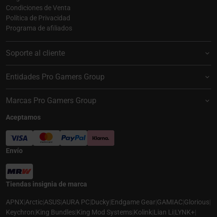
Condiciones de Venta
Política de Privacidad
Programa de afiliados
Soporte al cliente
Entidades Pro Gamers Group
Marcas Pro Gamers Group
Aceptamos
Envío
Tiendas insignia de marca
APNX
|
Arctic
|
ASUS
|
AURA PC
|
Ducky
|
Endgame Gear
|
GAMIAC
|
Glorious
|
Keychron
|
King Bundles
|
King Mod Systems
|
Kolink
|
Lian Li
|
LYNK+
|