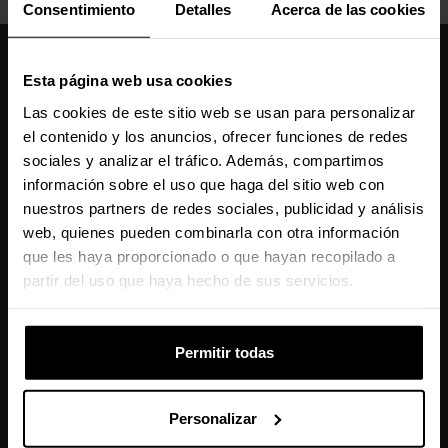
Consentimiento
Detalles
Acerca de las cookies
Caseking España
Esta página web usa cookies
910 626 594
Las cookies de este sitio web se usan para personalizar
De lunes a viernes, de 10:00 a 13:00 y 14:00 a 18:00
el contenido y los anuncios, ofrecer funciones de redes
info@caseking.es
sociales y analizar el tráfico. Además, compartimos
Nuestras comunidades
información sobre el uso que haga del sitio web con
nuestros partners de redes sociales, publicidad y análisis
web, quienes pueden combinarla con otra información
Manténme informado sobre las últimas
que les haya proporcionado o que hayan recopilado a
noticias, lanzamientos de productos y
partir del uso que haya hecho de sus servicios.
promociones.
Permitir todas
Este sitio está protegido por reCAPTCHA y se aplican la
Política de
Personalizar
Privacidad
y los
Términos del Servicio
de Google.