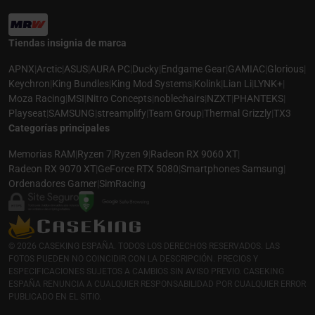
Tiendas insignia de marca
APNX
|
Arctic
|
ASUS
|
AURA PC
|
Ducky
|
Endgame Gear
|
GAMIAC
|
Glorious
|
Keychron
|
King Bundles
|
King Mod Systems
|
Kolink
|
Lian Li
|
LYNK+
|
Moza Racing
|
MSI
|
Nitro Concepts
|
noblechairs
|
NZXT
|
PHANTEKS
|
Playseat
|
SAMSUNG
|
streamplify
|
Team Group
|
Thermal Grizzly
|
TX3
Categorías principales
Memorias RAM
|
Ryzen 7
|
Ryzen 9
|
Radeon RX 9060 XT
|
Radeon RX 9070 XT
|
GeForce RTX 5080
|
Smartphones Samsung
|
Ordenadores Gamer
|
SimRacing
© 2026 CASEKING ESPAÑA. TODOS LOS DERECHOS RESERVADOS. LAS
FOTOS PUEDEN NO COINCIDIR CON LA DESCRIPCIÓN. PRECIOS Y
ESPECIFICACIONES SUJETOS A CAMBIOS SIN AVISO PREVIO. CASEKING
ESPAÑA RENUNCIA A CUALQUIER RESPONSABILIDAD POR CUALQUIER ERROR
PUBLICADO EN EL SITIO.