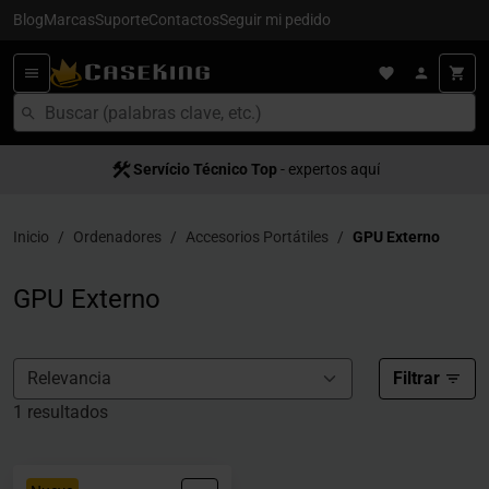
Blog
Marcas
Suporte
Contactos
Seguir mi pedido
Servício Técnico Top
Satisfacción al cliente
- expertos aquí
- servício 5
Inicio
Ordenadores
Accesorios Portátiles
GPU Externo
GPU Externo
Filtrar
1 resultados