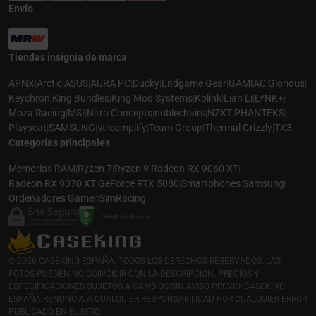
Envío
Tiendas insignia de marca
APNX
|
Arctic
|
ASUS
|
AURA PC
|
Ducky
|
Endgame Gear
|
GAMIAC
|
Glorious
|
Keychron
|
King Bundles
|
King Mod Systems
|
Kolink
|
Lian Li
|
LYNK+
|
Moza Racing
|
MSI
|
Nitro Concepts
|
noblechairs
|
NZXT
|
PHANTEKS
|
Playseat
|
SAMSUNG
|
streamplify
|
Team Group
|
Thermal Grizzly
|
TX3
Categorías principales
Memorias RAM
|
Ryzen 7
|
Ryzen 9
|
Radeon RX 9060 XT
|
Radeon RX 9070 XT
|
GeForce RTX 5080
|
Smartphones Samsung
|
Ordenadores Gamer
|
SimRacing
© 2026 CASEKING ESPAÑA. TODOS LOS DERECHOS RESERVADOS. LAS
FOTOS PUEDEN NO COINCIDIR CON LA DESCRIPCIÓN. PRECIOS Y
ESPECIFICACIONES SUJETOS A CAMBIOS SIN AVISO PREVIO. CASEKING
ESPAÑA RENUNCIA A CUALQUIER RESPONSABILIDAD POR CUALQUIER ERROR
PUBLICADO EN EL SITIO.