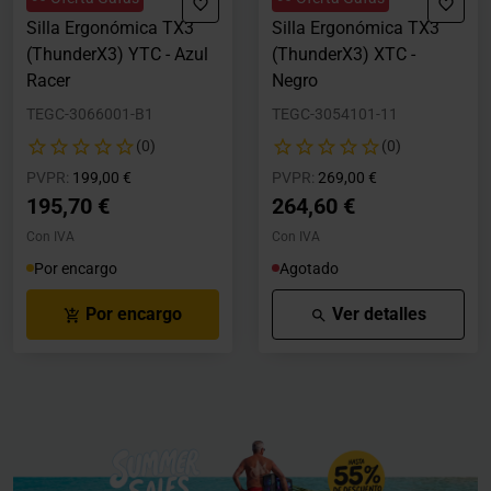
Silla Ergonómica TX3
Silla Ergonómica TX3
(ThunderX3) YTC - Azul
(ThunderX3) XTC -
Racer
Negro
TEGC-3066001-B1
TEGC-3054101-11
(0)
(0)
Precio rebajado desde
hasta
Precio rebajado desde
hasta
PVPR:
199,00 €
PVPR:
269,00 €
195,70 €
264,60 €
Con IVA
Con IVA
Por encargo
Agotado
Por encargo
Ver detalles