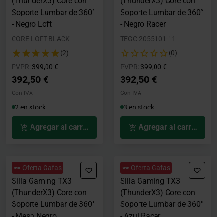
(ThunderX3) Core con
(ThunderX3) Core con
Soporte Lumbar de 360°
Soporte Lumbar de 360°
- Negro Loft
- Negro Racer
CORE-LOFT-BLACK
TEGC-2055101-11
(2)
(0)
Precio rebajado desde
hasta
Precio rebajado desde
hasta
PVPR:
399,00 €
PVPR:
399,00 €
392,50 €
392,50 €
Con IVA
Con IVA
2 en stock
3 en stock
Agregar al carrito
Agregar al carrito
🕶️ Oferta Gafas
🕶️ Oferta Gafas
Silla Gaming TX3
Silla Gaming TX3
(ThunderX3) Core con
(ThunderX3) Core con
Soporte Lumbar de 360°
Soporte Lumbar de 360°
- Mesh Negro
- Azul Racer