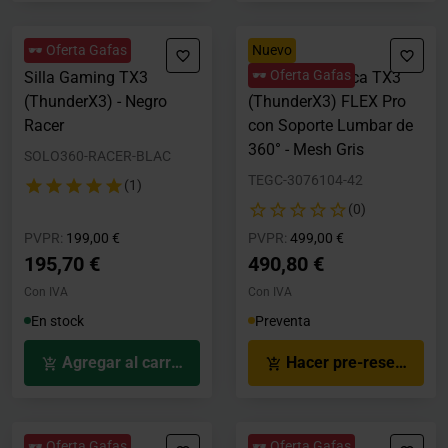
🕶️ Oferta Gafas
Nuevo
🕶️ Oferta Gafas
Silla Gaming TX3
Silla Ergonómica TX3
(ThunderX3) - Negro
(ThunderX3) FLEX Pro
Racer
con Soporte Lumbar de
360° - Mesh Gris
SOLO360-RACER-BLAC
TEGC-3076104-42
(1)
(0)
Precio rebajado desde
hasta
Precio rebajado desde
hasta
PVPR:
199,00 €
PVPR:
499,00 €
195,70 €
490,80 €
Con IVA
Con IVA
En stock
Preventa
Agregar al carrito
Hacer pre-reserva
🕶️ Oferta Gafas
🕶️ Oferta Gafas