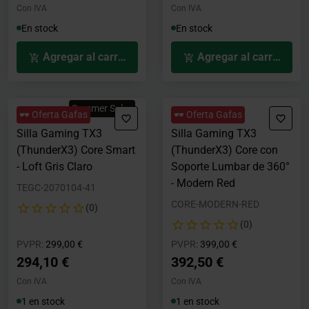
Con IVA
Con IVA
En stock
En stock
Agregar al carrito
Agregar al carrito
Summer Sales
🕶️ Oferta Gafas
🕶️ Oferta Gafas
Silla Gaming TX3
Silla Gaming TX3
(ThunderX3) Core Smart
(ThunderX3) Core con
- Loft Gris Claro
Soporte Lumbar de 360°
- Modern Red
TEGC-2070104-41
CORE-MODERN-RED
(0)
(0)
Precio rebajado desde
hasta
Precio rebajado desde
hasta
PVPR:
299,00 €
PVPR:
399,00 €
294,10 €
392,50 €
Con IVA
Con IVA
1 en stock
1 en stock