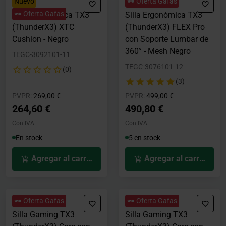
Nuevo
🕶️ Oferta Gafas
🕶️ Oferta Gafas
Silla Ergonómica TX3
Silla Ergonómica TX3
(ThunderX3) XTC
(ThunderX3) FLEX Pro
Cushion - Negro
con Soporte Lumbar de
360° - Mesh Negro
TEGC-3092101-11
TEGC-3076101-12
(0)
(3)
Precio rebajado desde
hasta
Precio rebajado desde
hasta
PVPR:
269,00 €
PVPR:
499,00 €
264,60 €
490,80 €
Con IVA
Con IVA
En stock
5 en stock
Agregar al carrito
Agregar al carrito
🕶️ Oferta Gafas
🕶️ Oferta Gafas
Silla Gaming TX3
Silla Gaming TX3