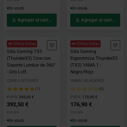
Con IVA
Con IVA
En stock
En stock
Agregar al carrito
Agregar al carrito
🕶️ Oferta Gafas
🕶️ Oferta Gafas
Silla Gaming TX3
Silla Gaming
(ThunderX3) Core con
Ergonómica ThunderX3
Soporte Lumbar de 360°
(TX3) YAMA 1 -
- Gris Loft
Negro/Rojo
CORE-LOFT-GREY
YAMA1-BLACKRED
(1)
(0)
Precio rebajado desde
hasta
Precio rebajado desde
hasta
PVPR:
399,00 €
PVPR:
179,90 €
392,50 €
176,90 €
Con IVA
Con IVA
En stock
En stock