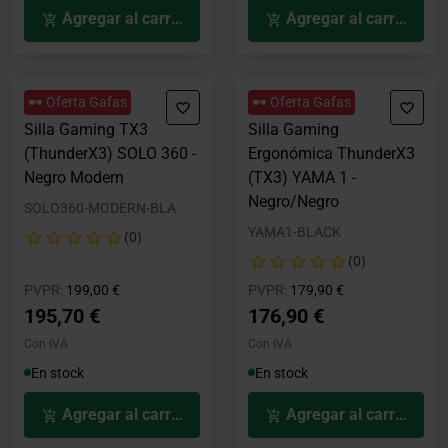
Agregar al carrito
Agregar al carrito
🕶️ Oferta Gafas
🕶️ Oferta Gafas
Silla Gaming TX3
Silla Gaming
(ThunderX3) SOLO 360 -
Ergonómica ThunderX3
Negro Modern
(TX3) YAMA 1 -
Negro/Negro
SOLO360-MODERN-BLA
YAMA1-BLACK
(0)
(0)
Precio rebajado desde
hasta
Precio rebajado desde
hasta
PVPR:
199,00 €
PVPR:
179,90 €
195,70 €
176,90 €
Con IVA
Con IVA
En stock
En stock
Agregar al carrito
Agregar al carrito