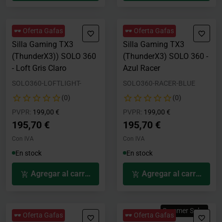
🕶️ Oferta Gafas
🕶️ Oferta Gafas
Silla Gaming TX3
Silla Gaming TX3
(ThunderX3)) SOLO 360
(ThunderX3) SOLO 360 -
- Loft Gris Claro
Azul Racer
SOLO360-LOFTLIGHT-
SOLO360-RACER-BLUE
(0)
(0)
Precio rebajado desde
hasta
Precio rebajado desde
hasta
PVPR:
199,00 €
PVPR:
199,00 €
195,70 €
195,70 €
Con IVA
Con IVA
En stock
En stock
Agregar al carrito
Agregar al carrito
Summer Sales
🕶️ Oferta Gafas
🕶️ Oferta Gafas