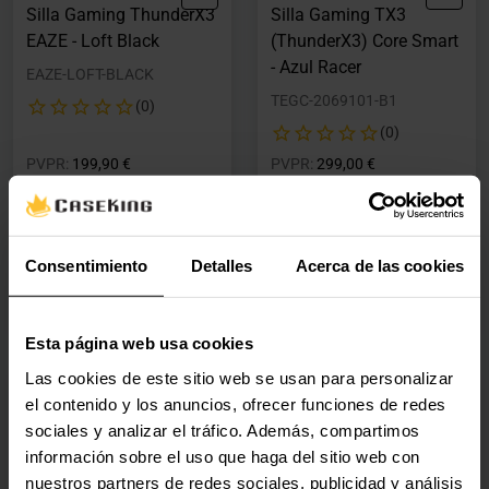
Silla Gaming ThunderX3
Silla Gaming TX3
EAZE - Loft Black
(ThunderX3) Core Smart
- Azul Racer
EAZE-LOFT-BLACK
TEGC-2069101-B1
(0)
(0)
Precio rebajado desde
hasta
Precio rebajado desde
hasta
PVPR:
199,90 €
PVPR:
299,00 €
196,60 €
294,10 €
Con IVA
Con IVA
1 en stock
En stock
Consentimiento
Detalles
Acerca de las cookies
Agregar al carrito
Agregar al carrito
Esta página web usa cookies
Las cookies de este sitio web se usan para personalizar
Summer Sales
🕶️ Oferta Gafas
🕶️ Oferta Gafas
el contenido y los anuncios, ofrecer funciones de redes
Silla Gaming TX3
Silla Ergonómica TX3
sociales y analizar el tráfico. Además, compartimos
(ThunderX3) Core Smart
(ThunderX3) XTC - Griz
información sobre el uso que haga del sitio web con
- Negro Modern
TEGC-3054104-41
nuestros partners de redes sociales, publicidad y análisis