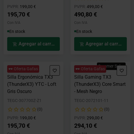
Precio rebajado desde
hasta
Precio rebajado desde
hasta
PVPR:
199,00 €
PVPR:
499,00 €
195,70 €
490,80 €
Con IVA
Con IVA
En stock
En stock
Agregar al carrito
Agregar al carrito
Summer Sales
🕶️ Oferta Gafas
🕶️ Oferta Gafas
Silla Ergonómica TX3
Silla Gaming TX3
(ThunderX3) YTC - Loft
(ThunderX3) Core Smart
Gris Oscuro
- Mesh Negro
TEGC-307700Z-Z1
TEGC-2072101-11
(0)
(0)
Precio rebajado desde
hasta
Precio rebajado desde
hasta
PVPR:
199,00 €
PVPR:
299,00 €
195,70 €
294,10 €