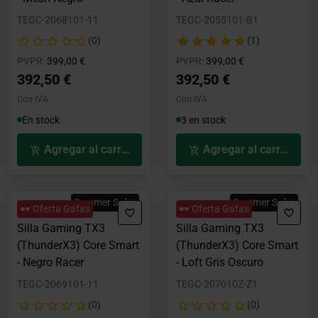
TEGC-2068101-11
TEGC-2055101-B1
(0)
(1)
Precio rebajado desde
hasta
Precio rebajado desde
hasta
PVPR:
399,00 €
PVPR:
399,00 €
392,50 €
392,50 €
Con IVA
Con IVA
En stock
3 en stock
Agregar al carrito
Agregar al carrito
Summer Sales
Summer Sales
🕶️ Oferta Gafas
🕶️ Oferta Gafas
Silla Gaming TX3
Silla Gaming TX3
(ThunderX3) Core Smart
(ThunderX3) Core Smart
- Negro Racer
- Loft Gris Oscuro
TEGC-2069101-11
TEGC-207010Z-Z1
(0)
(0)