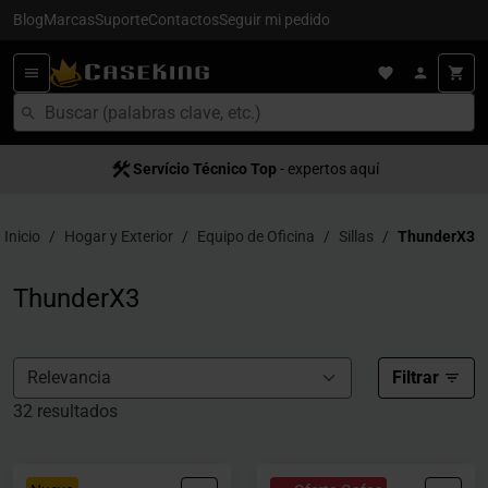
Blog
Marcas
Suporte
Contactos
Seguir mi pedido
Servício Técnico Top
Entrega en 24/48h
- para España
- expertos aquí
Inicio
Hogar y Exterior
Equipo de Oficina
Sillas
ThunderX3
ThunderX3
Filtrar
32 resultados