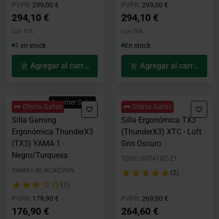
Precio rebajado desde
hasta
Precio rebajado desde
hasta
PVPR:
299,00 €
PVPR:
299,00 €
294,10 €
294,10 €
Con IVA
Con IVA
1 en stock
En stock
Agregar al carrito
Agregar al carrito
Summer Sales
🕶️ Oferta Gafas
🕶️ Oferta Gafas
Silla Gaming
Silla Ergonómica TX3
Ergonómica ThunderX3
(ThunderX3) XTC - Loft
(TX3) YAMA 1 -
Gris Oscuro
Negro/Turquesa
TEGC-307410Z-Z1
YAMA1-BLACKCYAN
(2)
(1)
Precio rebajado desde
hasta
Precio rebajado desde
hasta
PVPR:
179,90 €
PVPR:
269,00 €
176,90 €
264,60 €