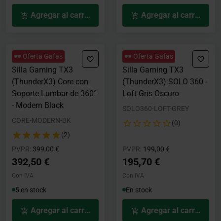
Agregar al carrito
Agregar al carrito
🕶️ Oferta Gafas
🕶️ Oferta Gafas
Silla Gaming TX3
Silla Gaming TX3
(ThunderX3) Core con
(ThunderX3) SOLO 360 -
Soporte Lumbar de 360°
Loft Gris Oscuro
- Modern Black
SOLO360-LOFT-GREY
CORE-MODERN-BK
(0)
(2)
Precio rebajado desde
hasta
Precio rebajado desde
hasta
PVPR:
399,00 €
PVPR:
199,00 €
392,50 €
195,70 €
Con IVA
Con IVA
5 en stock
En stock
Agregar al carrito
Agregar al carrito