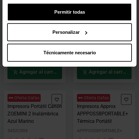
DDIGITAL S260M 80mm
OfficeJet 250 Mobile
Permitir todas
USB/RS232/LAN Blanco
Todo-en-Uno
IMP474
CZ992ABHC
(0)
(0)
Personalizar
70,70 €
244,80 €
Con IVA
Con IVA
Técnicamente necesario
2-5 días hábiles
2-5 días hábiles
Agregar al carrito
Agregar al carrito
🕶️ Oferta Gafas
🕶️ Oferta Gafas
Impresora Portátil Canon
Impresora Approx
ZOEMINI 2 Inalámbrica
APPPOS58PORTABLE+
Azul Marino
Térmica Portátil
5452C005
APPPOS58PORTABLE+