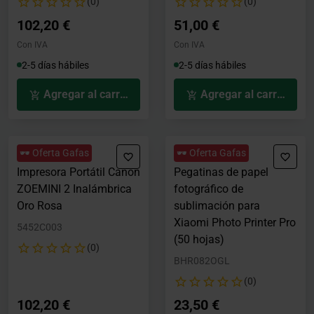
(0)
(0)
102,20 €
51,00 €
Con IVA
Con IVA
2-5 días hábiles
2-5 días hábiles
Agregar al carrito
Agregar al carrito
🕶️ Oferta Gafas
🕶️ Oferta Gafas
Impresora Portátil Canon
Pegatinas de papel
ZOEMINI 2 Inalámbrica
fotográfico de
Oro Rosa
sublimación para
Xiaomi Photo Printer Pro
5452C003
(50 hojas)
(0)
BHR082OGL
(0)
102,20 €
23,50 €