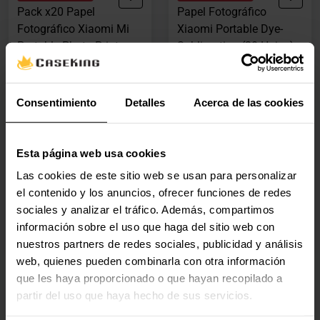
Pack x20 Papel
Papel Fotográfico
Fotográfico Xiaomi Mi
Xiaomi Portable Dye-
Portable Photo Printer
Sublimation (20 Hojas)
2x3 Para impresora
BHR082NGL
Xiaomi Mi Portable
(0)
Photo Printer
Consentimiento
Detalles
Acerca de las cookies
TEJ4019GL
(0)
Esta página web usa cookies
8,70 €
7,70 €
Las cookies de este sitio web se usan para personalizar
Con IVA
Con IVA
el contenido y los anuncios, ofrecer funciones de redes
2-5 días hábiles
2-5 días hábiles
sociales y analizar el tráfico. Además, compartimos
información sobre el uso que haga del sitio web con
Agregar al carrito
Agregar al carrito
nuestros partners de redes sociales, publicidad y análisis
web, quienes pueden combinarla con otra información
que les haya proporcionado o que hayan recopilado a
🕶️ Oferta Gafas
🕶️ Oferta Gafas
partir del uso que haya hecho de sus servicios.
Impresora Térmica
Impresora Portátil HP