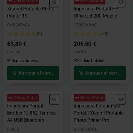
🕶️ Oferta Gafas
🕶️ Oferta Gafas
Xiaomi Portable Photo
Impresora Portátil HP
Printer 1S
OfficeJet 200 Mobile
BHR9974GL
CZ993ABHC
(0)
(0)
63,80 €
205,50 €
Con IVA
Con IVA
2-5 días hábiles
2-5 días hábiles
Agregar al carrito
Agregar al carrito
🕶️ Oferta Gafas
🕶️ Oferta Gafas
Impresora Portátil
Impresora Fotográfica
Brother PJ-862 Térmica
Portátil Xiaomi Portable
A4 USB Bluetooth
Photo Printer Pro
PJ862
BHR082QGL