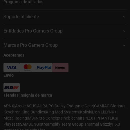
Programa de afiliados
Soporte al cliente
Entidades Pro Gamers Group
Marcas Pro Gamers Group
Aceptamos
Envío
Tiendas insignia de marca
APNX
|
Arctic
|
ASUS
|
AURA PC
|
Ducky
|
Endgame Gear
|
GAMIAC
|
Glorious
|
Keychron
|
King Bundles
|
King Mod Systems
|
Kolink
|
Lian Li
|
LYNK+
|
Moza Racing
|
MSI
|
Nitro Concepts
|
noblechairs
|
NZXT
|
PHANTEKS
|
Playseat
|
SAMSUNG
|
streamplify
|
Team Group
|
Thermal Grizzly
|
TX3