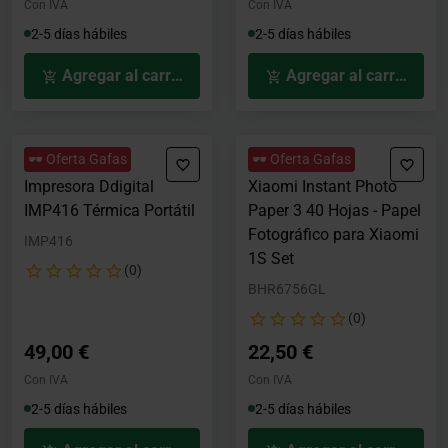
Con IVA
Con IVA
2-5 días hábiles
2-5 días hábiles
Agregar al carrito
Agregar al carrito
🕶️ Oferta Gafas
🕶️ Oferta Gafas
Impresora Ddigital
Xiaomi Instant Photo
IMP416 Térmica Portátil
Paper 3 40 Hojas - Papel
Fotográfico para Xiaomi
IMP416
1S Set
(0)
BHR6756GL
(0)
49,00 €
22,50 €
Con IVA
Con IVA
2-5 días hábiles
2-5 días hábiles