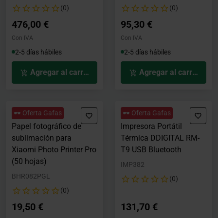
(0)
(0)
476,00 €
95,30 €
Con IVA
Con IVA
2-5 días hábiles
2-5 días hábiles
Agregar al carrito
Agregar al carrito
🕶️ Oferta Gafas
🕶️ Oferta Gafas
Papel fotográfico de
Impresora Portátil
sublimación para
Térmica DDIGITAL RM-
Xiaomi Photo Printer Pro
T9 USB Bluetooth
(50 hojas)
IMP382
BHR082PGL
(0)
(0)
19,50 €
131,70 €