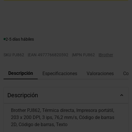
2-5 días hábiles
SKU
PJ862
|
EAN
4977766820592
|
MPN
PJ862
|
Brother
Descripción
Especificaciones
Valoraciones
Con
Descripción
Brother PJ862, Térmica directa, Impresora portátil,
203 x 200 DPI, 3 ips, 76,2 mm/s, Código de barras
2D, Código de barras, Texto