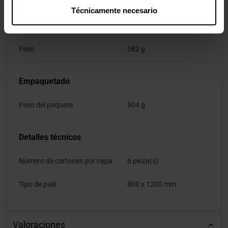
Profundidad
310 mm
Técnicamente necesario
Altura
75 mm
Peso
582 g
Empaquetado
Peso del paquete
904 g
Detalles técnicos
Número de cartones por capa
6 pieza(s)
Tipo de palé
800 x 1200 mm
Valoraciones