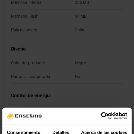
Memoria interna
256 MB
Memoria Flash
64 MB
País de origen
China
Diseño
Color del producto
Negro
Pantalla incorporada
No
Control de energía
Alimentación
USB
Requisitos del sistema
Consentimiento
Detalles
Acerca de las cookies