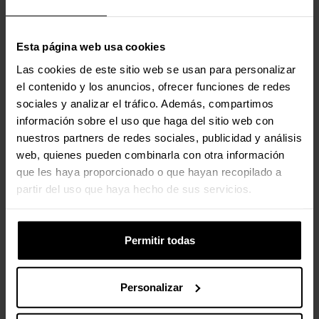
Sistema operativo Windows
Si
soportado
Esta página web usa cookies
Compatible con Mac
Si
Las cookies de este sitio web se usan para personalizar
el contenido y los anuncios, ofrecer funciones de redes
Sistema operativo MAC
Si
sociales y analizar el tráfico. Además, compartimos
soportado
información sobre el uso que haga del sitio web con
nuestros partners de redes sociales, publicidad y análisis
Sistemas operativos móviles
Android
web, quienes pueden combinarla con otra información
soportados
que les haya proporcionado o que hayan recopilado a
partir del uso que haya hecho de sus servicios.
Sistema operativo Linux
Si
soportado
Permitir todas
Peso y dimensiones
Personalizar
Ancho
170 mm