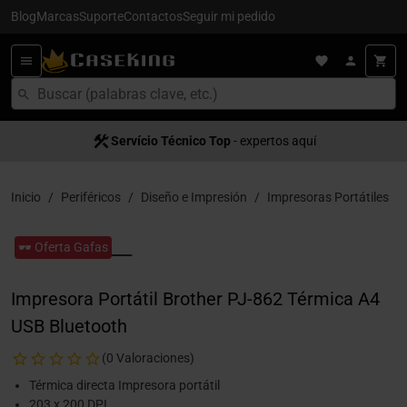
Blog
Marcas
Suporte
Contactos
Seguir mi pedido
Servício Técnico Top
- expertos aquí
Inicio
Periféricos
Diseño e Impresión
Impresoras Portátiles
🕶️ Oferta Gafas
Impresora Portátil Brother PJ-862 Térmica A4
USB Bluetooth
(0 Valoraciones)
Térmica directa Impresora portátil
203 x 200 DPI