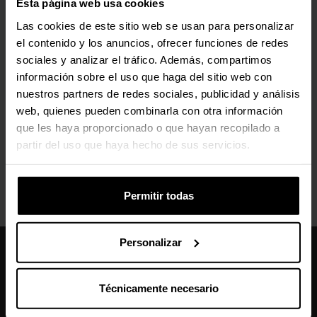
Esta página web usa cookies
1377,10 €
324,50 €
Las cookies de este sitio web se usan para personalizar
Con IVA
Con IVA
el contenido y los anuncios, ofrecer funciones de redes
Preventa
Por encargo
sociales y analizar el tráfico. Además, compartimos
información sobre el uso que haga del sitio web con
Hacer pre-reserva
Por encargo
nuestros partners de redes sociales, publicidad y análisis
web, quienes pueden combinarla con otra información
que les haya proporcionado o que hayan recopilado a
partir del uso que haya hecho de sus servicios.
Permitir todas
Personalizar
Caseking España
910 626 594
Técnicamente necesario
De lunes a viernes, de 10:00 a 13:00 y 14:00 a 18:00
info@caseking.es