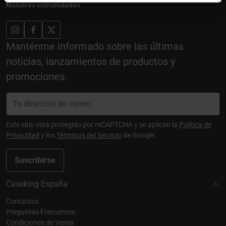
Nuestras comunidades
Manténme informado sobre las últimas
noticias, lanzamientos de productos y
promociones.
Este sitio está protegido por reCAPTCHA y se aplican la
Política de
Privacidad
y los
Términos del Servicio
de Google.
Suscribirse
Caseking España
Contactos
Preguntas Frecuentes
Condiciones de Venta