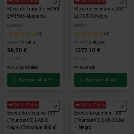
🕶️ Oferta Gafas
🕶️ Oferta Gafas
Mesa de Trabalho Ewent
Mesa de Escritorio Lian
EW1545 Ajustable
Li DK07X Negro
EW1545
DK07X
(0)
(0)
Precio rebajado desde
hasta
Precio rebajado desde
hasta
PVPR:
124,90 €
PVPR:
1399,90 €
98,20 €
1377,10 €
Con IVA
Con IVA
2-5 días hábiles
1 en stock
Agregar al carrito
Agregar al carrito
🕶️ Oferta Gafas
🕶️ Oferta Gafas
Escritorio eléctrico TX3
Escritorio gaming TX3
(ThunderX3) LAB-X –
(ThunderX3) LAB-X Lite
Negro (Embalaje doble)
– Negro