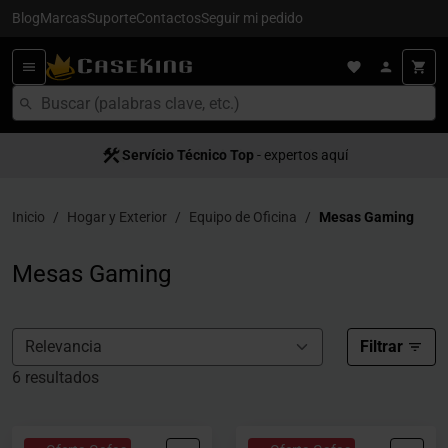
Blog
Marcas
Suporte
Contactos
Seguir mi pedido
Servício Técnico Top
Satisfacción al cliente
- expertos aquí
- servício 5
Inicio
Hogar y Exterior
Equipo de Oficina
Mesas Gaming
Mesas Gaming
Filtrar
6 resultados