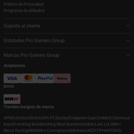
Política de Privacidad
Programa de afiliados
Soporte al cliente
Entidades Pro Gamers Group
Marcas Pro Gamers Group
Aceptamos
Envío
Tiendas insignia de marca
APNX
|
Arctic
|
ASUS
|
AURA PC
|
Ducky
|
Endgame Gear
|
GAMIAC
|
Glorious
|
Keychron
|
King Bundles
|
King Mod Systems
|
Kolink
|
Lian Li
|
LYNK+
|
Moza Racing
|
MSI
|
Nitro Concepts
|
noblechairs
|
NZXT
|
PHANTEKS
|