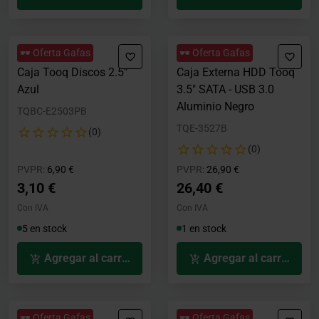
🕶️ Oferta Gafas
🕶️ Oferta Gafas
Caja Tooq Discos 2.5"
Caja Externa HDD Tooq
Azul
3.5" SATA - USB 3.0
Aluminio Negro
TQBC-E2503PB
TQE-3527B
(0)
(0)
Precio rebajado desde
hasta
Precio rebajado desde
hasta
PVPR:
6,90 €
PVPR:
26,90 €
3,10 €
26,40 €
Con IVA
Con IVA
5 en stock
1 en stock
Agregar al carrito
Agregar al carrito
🕶️ Oferta Gafas
🕶️ Oferta Gafas