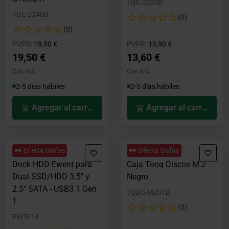
TQE-2230B
TQE-2240B
(0)
(0)
Precio rebajado desde
hasta
Precio rebajado desde
hasta
PVPR:
19,90 €
PVPR:
13,90 €
19,50 €
13,60 €
Con IVA
Con IVA
2-5 días hábiles
2-5 días hábiles
Agregar al carrito
Agregar al carrito
🕶️ Oferta Gafas
🕶️ Oferta Gafas
Dock HDD Ewent para
Caja Tooq Discos M.2
Dual SSD/HDD 3.5" y
Negro
2.5" SATA - USB3.1 Gen
TQBC-M201B
1
(0)
EW7014