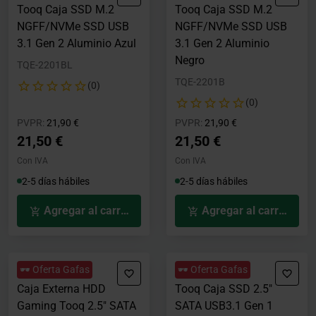
Tooq Caja SSD M.2
Tooq Caja SSD M.2
NGFF/NVMe SSD USB
NGFF/NVMe SSD USB
3.1 Gen 2 Aluminio Azul
3.1 Gen 2 Aluminio
Negro
TQE-2201BL
TQE-2201B
(0)
(0)
Precio rebajado desde
hasta
Precio rebajado desde
hasta
PVPR:
21,90 €
PVPR:
21,90 €
21,50 €
21,50 €
Con IVA
Con IVA
2-5 días hábiles
2-5 días hábiles
Agregar al carrito
Agregar al carrito
🕶️ Oferta Gafas
🕶️ Oferta Gafas
Caja Externa HDD
Tooq Caja SSD 2.5"
Gaming Tooq 2.5" SATA
SATA USB3.1 Gen 1