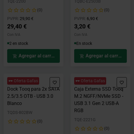
TQE-2200
TQBC-E2503B
(0)
(0)
Precio rebajado desde
hasta
Precio rebajado desde
hasta
PVPR:
29,90 €
PVPR:
6,90 €
29,40 €
3,20 €
Con IVA
Con IVA
2 en stock
En stock
Agregar al carrito
Agregar al carrito
🕶️ Oferta Gafas
🕶️ Oferta Gafas
Dock Tooq para 2x SATA
Caja Externa SSD Tooq
2.5/3.5 OTB - USB 3.0
M.2 NGFF/NVMe SSD -
Blanco
USB 3.1 Gen 2 USB-A
RGB
TQDS-802BW
TQE-2221G
(0)
(0)