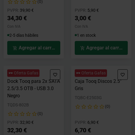
(0)
Precio rebajado desde
hasta
Precio rebajado desde
hasta
PVPR:
39,90 €
PVPR:
5,90 €
34,30 €
3,00 €
Con IVA
Con IVA
2-5 días hábiles
1 en stock
Agregar al carrito
Agregar al carrito
🕶️ Oferta Gafas
🕶️ Oferta Gafas
Dock Tooq para 2x SATA
Caja Tooq Discos 2.5"
2.5/3.5 OTB - USB 3.0
Gris
Negro
TQBC-E2503G
TQDS-802B
(0)
(0)
Precio rebajado desde
hasta
Precio rebajado desde
hasta
PVPR:
32,90 €
PVPR:
6,90 €
32,30 €
6,70 €