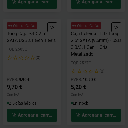
Agregar al carrito
Agregar al carrito
🕶️ Oferta Gafas
🕶️ Oferta Gafas
Tooq Caja SSD 2.5"
Caja Externa HDD Tooq
SATA USB3.1 Gen 1 Gris
2.5" SATA (9,5mm) - USB
3.0/3.1 Gen 1 Gris
TQE-2503G
Metalizado
(0)
TQE-2527G
(0)
Precio rebajado desde
hasta
Precio rebajado desde
hasta
PVPR:
9,90 €
PVPR:
10,90 €
9,70 €
5,20 €
Con IVA
Con IVA
2-5 días hábiles
En stock
Agregar al carrito
Agregar al carrito