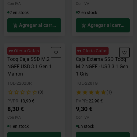
Con IVA
Con IVA
2 en stock
2 en stock
Agregar al carrito
Agregar al carrito
🕶️ Oferta Gafas
🕶️ Oferta Gafas
Tooq Caja SSD M.2
Caja Externa SSD Tooq
NGFF USB 3.1 Gen 1
M.2 NGFF - USB 3.1 Gen
Marrón
1 Gris
TQE-2202BR
TQE-2281G
(0)
(1)
Precio rebajado desde
hasta
Precio rebajado desde
hasta
PVPR:
13,90 €
PVPR:
22,90 €
8,30 €
9,30 €
Con IVA
Con IVA
1 en stock
En stock