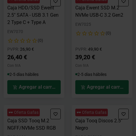
Caja HDD/SSD Ewent
Caja Ewent SSD M.2
2.5" SATA - USB 3.1 Gen
NVMe USB-C 3.2 Gen2
2 Type C + Type A
EW7025
EW7070
(0)
(0)
Precio rebajado desde
hasta
Precio rebajado desde
hasta
PVPR:
26,90 €
PVPR:
49,90 €
26,40 €
39,20 €
Con IVA
Con IVA
2-5 días hábiles
2-5 días hábiles
Agregar al carrito
Agregar al carrito
🕶️ Oferta Gafas
🕶️ Oferta Gafas
Caja SSD Tooq M.2
Caja Tooq Discos 2.5"
NGFF/NVMe SSD RGB
Negro