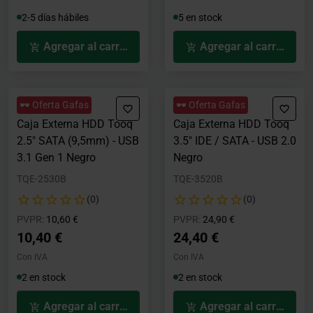
2-5 días hábiles
5 en stock
Agregar al carrito
Agregar al carrito
🕶️ Oferta Gafas
🕶️ Oferta Gafas
Caja Externa HDD Tooq
Caja Externa HDD Tooq
2.5" SATA (9,5mm) - USB
3.5" IDE / SATA - USB 2.0
3.1 Gen 1 Negro
Negro
TQE-2530B
TQE-3520B
(0)
(0)
Precio rebajado desde
hasta
Precio rebajado desde
hasta
PVPR:
10,60 €
PVPR:
24,90 €
10,40 €
24,40 €
Con IVA
Con IVA
2 en stock
2 en stock
Agregar al carrito
Agregar al carrito