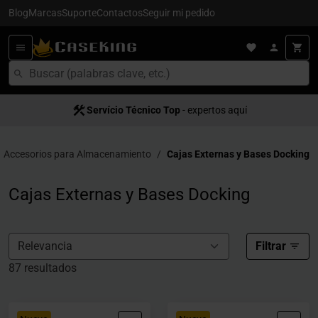
Blog
Marcas
Suporte
Contactos
Seguir mi pedido
Servício Técnico Top
Entrega en 24/48h
- para España
- expertos aquí
Accesorios para Almacenamiento
Cajas Externas y Bases Docking
Cajas Externas y Bases Docking
Filtrar
87 resultados