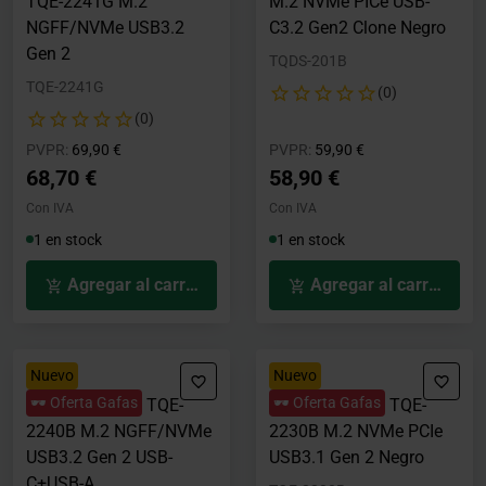
TQE-2241G M.2
M.2 NVMe PICe USB-
NGFF/NVMe USB3.2
C3.2 Gen2 Clone Negro
Gen 2
TQDS-201B
TQE-2241G
(0)
(0)
Precio rebajado desde
hasta
Precio rebajado desde
hasta
PVPR:
69,90 €
PVPR:
59,90 €
68,70 €
58,90 €
Con IVA
Con IVA
1 en stock
1 en stock
Agregar al carrito
Agregar al carrito
Nuevo
Nuevo
🕶️ Oferta Gafas
🕶️ Oferta Gafas
Caja SSD Tooq TQE-
Caja SSD Tooq TQE-
2240B M.2 NGFF/NVMe
2230B M.2 NVMe PCIe
USB3.2 Gen 2 USB-
USB3.1 Gen 2 Negro
C+USB-A