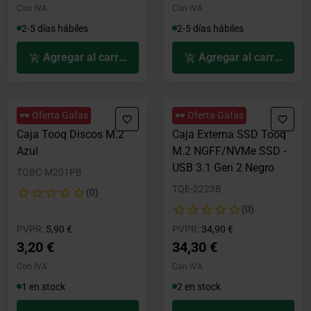
Con IVA
Con IVA
2-5 días hábiles
2-5 días hábiles
Agregar al carrito
Agregar al carrito
🕶️ Oferta Gafas
🕶️ Oferta Gafas
Caja Tooq Discos M.2
Caja Externa SSD Tooq
Azul
M.2 NGFF/NVMe SSD -
USB 3.1 Gen 2 Negro
TQBC-M201PB
TQE-2223B
(0)
(0)
Precio rebajado desde
hasta
Precio rebajado desde
hasta
PVPR:
5,90 €
PVPR:
34,90 €
3,20 €
34,30 €
Con IVA
Con IVA
1 en stock
2 en stock