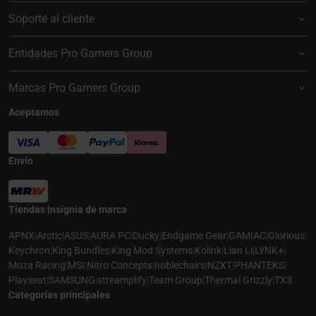
Soporte al cliente
Entidades Pro Gamers Group
Marcas Pro Gamers Group
Aceptamos
Envío
Tiendas insignia de marca
APNX
|
Arctic
|
ASUS
|
AURA PC
|
Ducky
|
Endgame Gear
|
GAMIAC
|
Glorious
|
Keychron
|
King Bundles
|
King Mod Systems
|
Kolink
|
Lian Li
|
LYNK+
|
Moza Racing
|
MSI
|
Nitro Concepts
|
noblechairs
|
NZXT
|
PHANTEKS
|
Playseat
|
SAMSUNG
|
streamplify
|
Team Group
|
Thermal Grizzly
|
TX3
Categorías principales