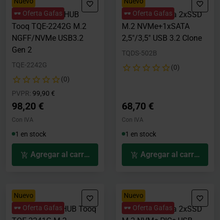
Nuevo
Nuevo
🕶️ Oferta Gafas
🕶️ Oferta Gafas
Caja SSD com HUB
Dock Tooq para 2xSSD
Tooq TQE-2242G M.2
M.2 NVMe+1xSATA
NGFF/NVMe USB3.2
2,5"/3,5" USB 3.2 Clone
Gen 2
TQDS-502B
TQE-2242G
(0)
(0)
Precio rebajado desde
hasta
PVPR:
99,90 €
98,20 €
68,70 €
Con IVA
Con IVA
1 en stock
1 en stock
Agregar al carrito
Agregar al carrito
Nuevo
Nuevo
🕶️ Oferta Gafas
🕶️ Oferta Gafas
Caja SSD con HUB Tooq
Dock Tooq para 2xSSD