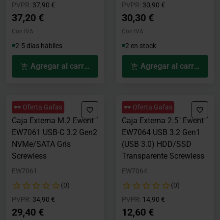
Precio rebajado desde
hasta
Precio rebajado desde
hasta
PVPR:
37,90 €
PVPR:
30,90 €
37,20 €
30,30 €
Con IVA
Con IVA
2-5 días hábiles
2 en stock
Agregar al carrito
Agregar al carrito
🕶️ Oferta Gafas
🕶️ Oferta Gafas
Caja Externa M.2 Ewent
Caja Externa 2.5" Ewent
EW7061 USB-C 3.2 Gen2
EW7064 USB 3.2 Gen1
NVMe/SATA Gris
(USB 3.0) HDD/SSD
Screwless
Transparente Screwless
EW7061
EW7064
(0)
(0)
Precio rebajado desde
hasta
Precio rebajado desde
hasta
PVPR:
34,90 €
PVPR:
14,90 €
29,40 €
12,60 €