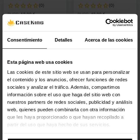
(0)
(0)
Precio rebajado desde
hasta
Precio rebajado desde
hasta
PVPR:
13,90 €
PVPR:
43,90 €
8,70 €
43,10 €
Con IVA
Con IVA
Consentimiento
Detalles
Acerca de las cookies
2-5 días hábiles
2-5 días hábiles
Agregar al carrito
Agregar al carrito
Esta página web usa cookies
Las cookies de este sitio web se usan para personalizar
el contenido y los anuncios, ofrecer funciones de redes
🕶️ Oferta Gafas
🕶️ Oferta Gafas
sociales y analizar el tráfico. Además, compartimos
Caja Externa HDD Tooq
Caja HDD/SSD Ewent
información sobre el uso que haga del sitio web con
2.5" SATA (9,5mm) - USB
3.5" SATA - USB 3.2 Gen
nuestros partners de redes sociales, publicidad y análisis
3.0/3.1 Gen 1 Azul
1
web, quienes pueden combinarla con otra información
Pacífico
EW7056
que les haya proporcionado o que hayan recopilado a
TQE-2527PB
(0)
partir del uso que haya hecho de sus servicios.
(0)
Precio rebajado desde
hasta
Precio rebajado desde
hasta
PVPR:
10,90 €
PVPR:
21,90 €