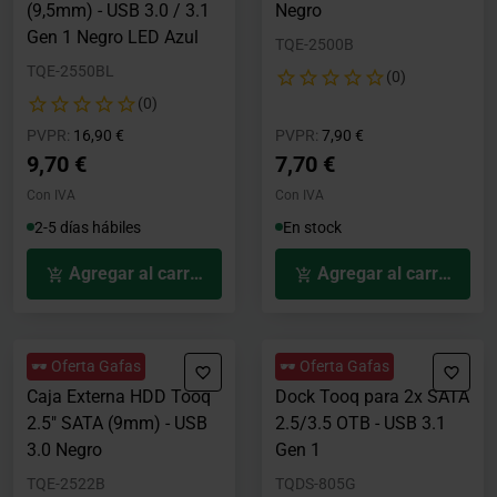
(9,5mm) - USB 3.0 / 3.1
Negro
Gen 1 Negro LED Azul
TQE-2500B
TQE-2550BL
(0)
(0)
Precio rebajado desde
hasta
Precio rebajado desde
hasta
PVPR:
16,90 €
PVPR:
7,90 €
9,70 €
7,70 €
Con IVA
Con IVA
2-5 días hábiles
En stock
Agregar al carrito
Agregar al carrito
🕶️ Oferta Gafas
🕶️ Oferta Gafas
Caja Externa HDD Tooq
Dock Tooq para 2x SATA
2.5" SATA (9mm) - USB
2.5/3.5 OTB - USB 3.1
3.0 Negro
Gen 1
TQE-2522B
TQDS-805G