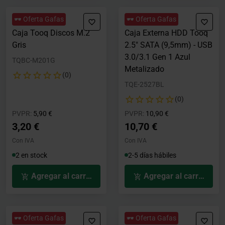
🕶️ Oferta Gafas
🕶️ Oferta Gafas
Caja Tooq Discos M.2
Caja Externa HDD Tooq
Gris
2.5" SATA (9,5mm) - USB
3.0/3.1 Gen 1 Azul
TQBC-M201G
Metalizado
(0)
TQE-2527BL
(0)
Precio rebajado desde
hasta
Precio rebajado desde
hasta
PVPR:
5,90 €
PVPR:
10,90 €
3,20 €
10,70 €
Con IVA
Con IVA
2 en stock
2-5 días hábiles
Agregar al carrito
Agregar al carrito
🕶️ Oferta Gafas
🕶️ Oferta Gafas