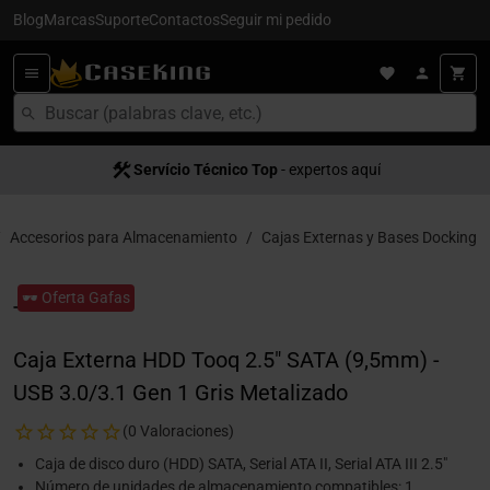
Blog
Marcas
Suporte
Contactos
Seguir mi pedido
Servício Técnico Top
- expertos aquí
Accesorios para Almacenamiento
Cajas Externas y Bases Docking
🕶️ Oferta Gafas
Caja Externa HDD Tooq 2.5" SATA (9,5mm) -
USB 3.0/3.1 Gen 1 Gris Metalizado
(0 Valoraciones)
Caja de disco duro (HDD) SATA, Serial ATA II, Serial ATA III 2.5"
Número de unidades de almacenamiento compatibles: 1