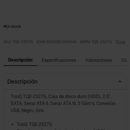
En stock
SKU
TQE-2527G
|
EAN
8433281009646
|
MPN
TQE-2527G
|
Tooq
Descripción
Especificaciones
Valoraciones
Con
Descripción
TooQ TQE-2527G, Caja de disco duro (HDD), 2.5",
SATA, Serial ATA II, Serial ATA III, 5 Gbit/s, Conexión
USB, Negro, Gris
TooQ TQE-2527G