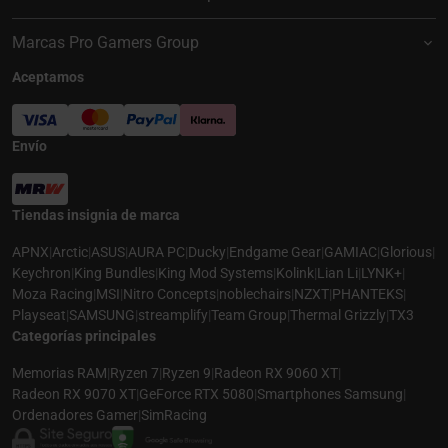
Marcas Pro Gamers Group
Aceptamos
Envío
Tiendas insignia de marca
APNX
|
Arctic
|
ASUS
|
AURA PC
|
Ducky
|
Endgame Gear
|
GAMIAC
|
Glorious
|
Keychron
|
King Bundles
|
King Mod Systems
|
Kolink
|
Lian Li
|
LYNK+
|
Moza Racing
|
MSI
|
Nitro Concepts
|
noblechairs
|
NZXT
|
PHANTEKS
|
Playseat
|
SAMSUNG
|
streamplify
|
Team Group
|
Thermal Grizzly
|
TX3
Categorías principales
Memorias RAM
|
Ryzen 7
|
Ryzen 9
|
Radeon RX 9060 XT
|
Radeon RX 9070 XT
|
GeForce RTX 5080
|
Smartphones Samsung
|
Ordenadores Gamer
|
SimRacing