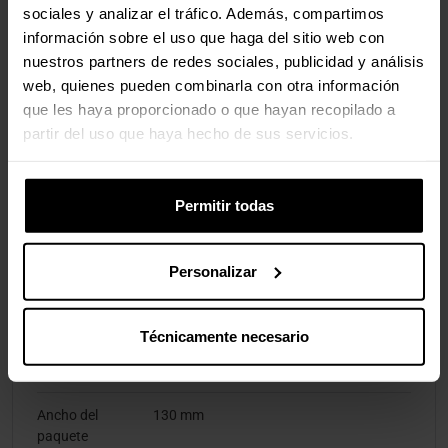
sociales y analizar el tráfico. Además, compartimos
Mac OS X 10.2 Jaguar, Mac OS X 10.3
información sobre el uso que haga del sitio web con
Panther, Mac OS X 10.4 Tiger, Mac OS X
10.5 Leopard, Mac OS X 10.6 Snow
nuestros partners de redes sociales, publicidad y análisis
Leopard, Mac OS X 10.7 Lion, Mac OS X
web, quienes pueden combinarla con otra información
10.8 Mountain Lion, Mac OS X 10.9
que les haya proporcionado o que hayan recopilado a
Mavericks
partir del uso que haya hecho de sus servicios.
Peso y dimensiones
Permitir todas
Ancho
77 mm
Personalizar
Profundidad
131 mm
Altura
12 mm
Técnicamente necesario
Peso
50 g
Ancho del
130 mm
paquete