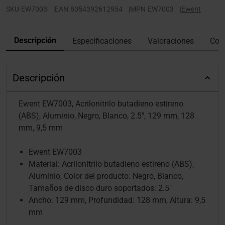
SKU
EW7003
|
EAN
8054392612954
|
MPN
EW7003
|
Ewent
Descripción
Especificaciones
Valoraciones
Con
Descripción
Ewent EW7003, Acrilonitrilo butadieno estireno
(ABS), Aluminio, Negro, Blanco, 2.5", 129 mm, 128
mm, 9,5 mm
Ewent EW7003
Material: Acrilonitrilo butadieno estireno (ABS),
Aluminio, Color del producto: Negro, Blanco,
Tamaños de disco duro soportados: 2.5"
Ancho: 129 mm, Profundidad: 128 mm, Altura: 9,5
mm