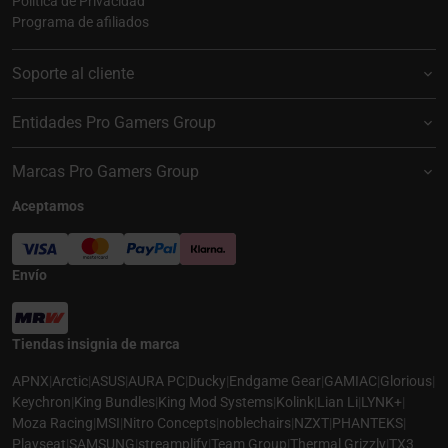
Política de Privacidad
Programa de afiliados
Soporte al cliente
Entidades Pro Gamers Group
Marcas Pro Gamers Group
Aceptamos
Envío
Tiendas insignia de marca
APNX
|
Arctic
|
ASUS
|
AURA PC
|
Ducky
|
Endgame Gear
|
GAMIAC
|
Glorious
|
Keychron
|
King Bundles
|
King Mod Systems
|
Kolink
|
Lian Li
|
LYNK+
|
Moza Racing
|
MSI
|
Nitro Concepts
|
noblechairs
|
NZXT
|
PHANTEKS
|
Playseat
|
SAMSUNG
|
streamplify
|
Team Group
|
Thermal Grizzly
|
TX3