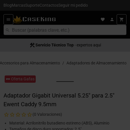
Blog
Marcas
Suporte
Contactos
Seguir mi pedido
Servício Técnico Top
- expertos aquí
Accesorios para Almacenamiento
Adaptadores de Almacenamiento
🕶️ Oferta Gafas
Adaptador Gigabit Universal 5.25" para 2.5"
Ewent Caddy 9.5mm
(0 Valoraciones)
Material: Acrilonitrilo butadieno estireno (ABS), Aluminio
Tamaños de disco duro soportados: 2.5"