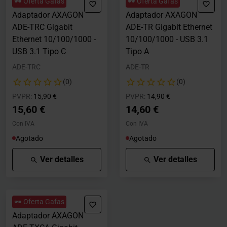
🕶️ Oferta Gafas
🕶️ Oferta Gafas
Adaptador AXAGON
Adaptador AXAGON
ADE-TRC Gigabit
ADE-TR Gigabit Ethernet
Ethernet 10/100/1000 -
10/100/1000 - USB 3.1
USB 3.1 Tipo C
Tipo A
ADE-TRC
ADE-TR
(0)
(0)
Precio rebajado desde
hasta
Precio rebajado desde
hasta
PVPR:
15,90 €
PVPR:
14,90 €
15,60 €
14,60 €
Con IVA
Con IVA
Agotado
Agotado
Ver detalles
Ver detalles
🕶️ Oferta Gafas
Adaptador AXAGON