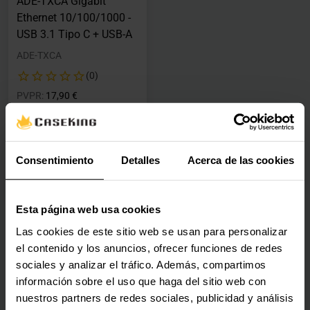
ADE-TXCA Gigabit
Ethernet 10/100/1000 -
USB 3.1 Tipo C + USB-A
ADE-TXCA
(0)
Precio rebajado desde
hasta
PVPR:
17,90 €
12,60 €
Con IVA
Agotado
Consentimiento
Detalles
Acerca de las cookies
Ver detalles
Esta página web usa cookies
Las cookies de este sitio web se usan para personalizar
el contenido y los anuncios, ofrecer funciones de redes
sociales y analizar el tráfico. Además, compartimos
información sobre el uso que haga del sitio web con
nuestros partners de redes sociales, publicidad y análisis