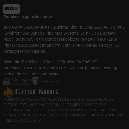
Tiendas insignia de marca
APNX
|
Arctic
|
ASUS
|
AURA PC
|
Ducky
|
Endgame Gear
|
GAMIAC
|
Glorious
|
Keychron
|
King Bundles
|
King Mod Systems
|
Kolink
|
Lian Li
|
LYNK+
|
Moza Racing
|
MSI
|
Nitro Concepts
|
noblechairs
|
NZXT
|
PHANTEKS
|
Playseat
|
SAMSUNG
|
streamplify
|
Team Group
|
Thermal Grizzly
|
TX3
Categorías principales
Memorias RAM
|
Ryzen 7
|
Ryzen 9
|
Radeon RX 9060 XT
|
Radeon RX 9070 XT
|
GeForce RTX 5080
|
Smartphones Samsung
|
Ordenadores Gamer
|
SimRacing
© 2026 CASEKING ESPAÑA. TODOS LOS DERECHOS RESERVADOS. LAS
FOTOS PUEDEN NO COINCIDIR CON LA DESCRIPCIÓN. PRECIOS Y
ESPECIFICACIONES SUJETOS A CAMBIOS SIN AVISO PREVIO. CASEKING
ESPAÑA RENUNCIA A CUALQUIER RESPONSABILIDAD POR CUALQUIER ERROR
PUBLICADO EN EL SITIO.