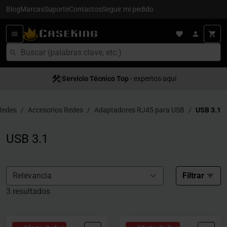
Blog
Marcas
Suporte
Contactos
Seguir mi pedido
Servício Técnico Top
Satisfacción al cliente
- expertos aquí
- servício 5
Redes
Accesorios Redes
Adaptadores RJ45 para USB
USB 3.1
USB 3.1
Filtrar
3 resultados