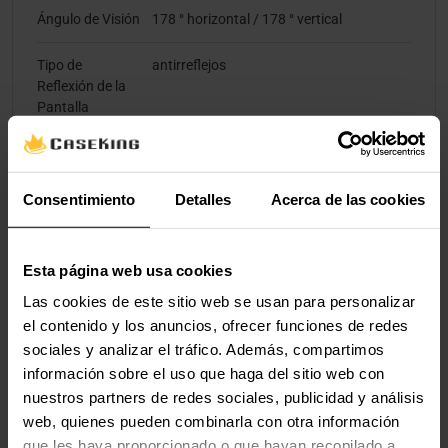
Ángulo de Visión
178 ° horizontal / 178 ° vertical
Tipo de
antirreflejos
Reflexión de la
Pantalla
Pantalla Táctil
No
Consentimiento
Detalles
Acerca de las cookies
Fuente de Alimentación
Posición de la
Externo
Esta página web usa cookies
Fuente de
Las cookies de este sitio web se usan para personalizar
Alimentación
el contenido y los anuncios, ofrecer funciones de redes
sociales y analizar el tráfico. Además, compartimos
Puertas Externas
información sobre el uso que haga del sitio web con
nuestros partners de redes sociales, publicidad y análisis
Conectores del
1 x DisplayPort, 2 x HDMI
web, quienes pueden combinarla con otra información
Monitor
que les haya proporcionado o que hayan recopilado a