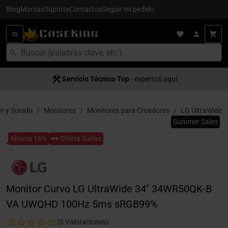
Blog
Marcas
Suporte
Contactos
Seguir mi pedido
Servício Técnico Top
- expertos aquí
n y Sonido
Monitores
Monitores para Creadores
LG UltraWide
Summer Sales
Ahorra 16%
🕶️ Oferta Gafas
Monitor Curvo LG UltraWide 34" 34WR50QK-B
VA UWQHD 100Hz 5ms sRGB99%
(0 Valoraciones)