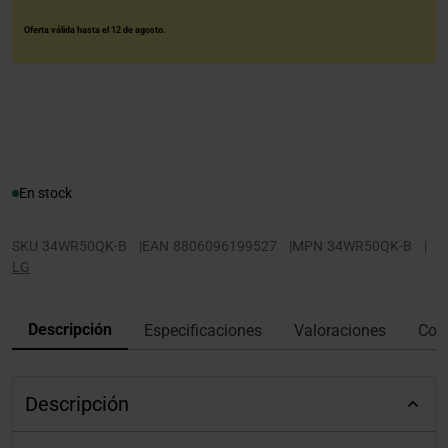
Oferta válida hasta el 12 de agosto.
En stock
SKU
34WR50QK-B
|
EAN
8806096199527
|
MPN
34WR50QK-B
|
LG
Descripción
Especificaciones
Valoraciones
Con
Descripción