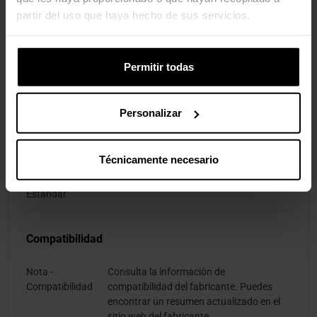
partir del uso que haya hecho de sus servicios.
Conectores
DisplayPort 1.4, HDMI 2.0
Estándar del
Monitor
Permitir todas
Concentrador
No
USB
Personalizar
Normas/Especificaciones
Técnicamente necesario
Especificaciones
DisplayPort 1.4, HDMI 2.0
Estándar
Compatibilidad
Nota -
Consulta la información de
Compatibilidad
compatibilidad del fabricante. Puedes
encontrar un resumen actualizado en el
sitio web del fabricante.