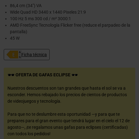
86,4 cm (34") VA
Wide Quad HD 3440 x 1440 Pixeles 21:9
100 Hz 5 ms 300 cd / m² 3000:1
AMD FreeSync Tecnología Flicker free (reduce el parpadeo de la
pantalla)
45 W
Ficha técnica
OFERTA DE GAFAS ECLIPSE
Nuestros descuentos son tan grandes que hasta el sol se va a
esconder. Hemos rebajado los precios de cientos de productos
de videojuegos y tecnología.
Para que no te deslumbre esta oportunidad —y para que te
prepares para el gran evento que tendrá lugar en el cielo el 12 de
agosto—, ¡te regalamos unas gafas para eclipses (certificadas)
con todos los pedidos!