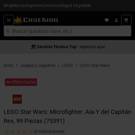
Blog
Marcas
Suporte
Contactos
Seguir mi pedido
Servício Técnico Top
- expertos aquí
Inicio
Juegos y Juguetes
LEGO
LEGO Star Wars
🕶️ Oferta Gafas
LEGO Star Wars: Microfighter: Ala-Y del Capitán
Rex, 99 Piezas (75391)
(0 Valoraciones)