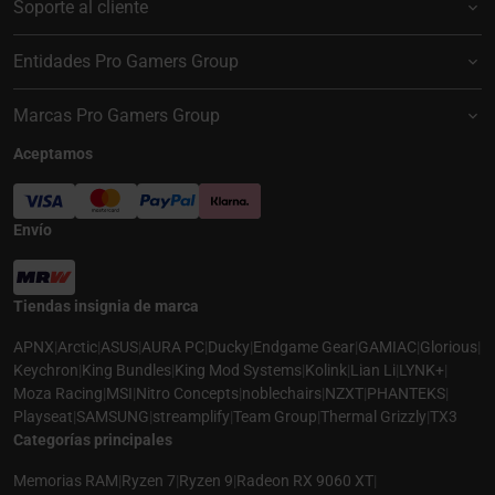
Soporte al cliente
Entidades Pro Gamers Group
Marcas Pro Gamers Group
Aceptamos
Envío
Tiendas insignia de marca
APNX
|
Arctic
|
ASUS
|
AURA PC
|
Ducky
|
Endgame Gear
|
GAMIAC
|
Glorious
|
Keychron
|
King Bundles
|
King Mod Systems
|
Kolink
|
Lian Li
|
LYNK+
|
Moza Racing
|
MSI
|
Nitro Concepts
|
noblechairs
|
NZXT
|
PHANTEKS
|
Playseat
|
SAMSUNG
|
streamplify
|
Team Group
|
Thermal Grizzly
|
TX3
Categorías principales
Memorias RAM
|
Ryzen 7
|
Ryzen 9
|
Radeon RX 9060 XT
|