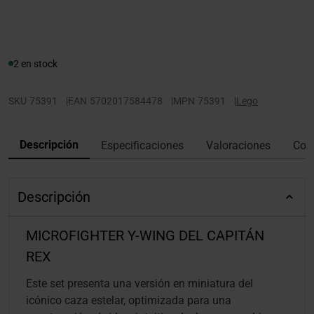
2 en stock
SKU
75391
|
EAN
5702017584478
|
MPN
75391
|
Lego
Descripción
Especificaciones
Valoraciones
Con
Descripción
MICROFIGHTER Y-WING DEL CAPITÁN
REX
Este set presenta una versión en miniatura del
icónico caza estelar, optimizada para una