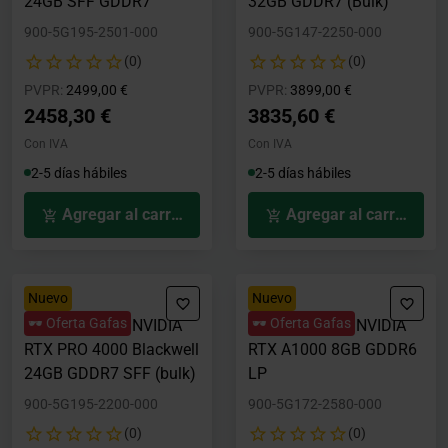
24GB SFF GDDR7
32GB GDDR7 (Bulk)
900-5G195-2501-000
900-5G147-2250-000
(0)
(0)
Precio rebajado desde
hasta
Precio rebajado desde
hasta
PVPR:
2499,00 €
PVPR:
3899,00 €
2458,30 €
3835,60 €
Con IVA
Con IVA
2-5 días hábiles
2-5 días hábiles
Agregar al carrito
Agregar al carrito
Nuevo
Nuevo
🕶️ Oferta Gafas
🕶️ Oferta Gafas
Tarjeta Gráfica NVIDIA
Tarjeta Gráfica NVIDIA
RTX PRO 4000 Blackwell
RTX A1000 8GB GDDR6
24GB GDDR7 SFF (bulk)
LP
900-5G195-2200-000
900-5G172-2580-000
(0)
(0)