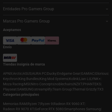
Entidades Pro Gamers Group
Marcas Pro Gamers Group
Aceptamos
Envío
Tiendas insignia de marca
APNX
|
Arctic
|
ASUS
|
AURA PC
|
Ducky
|
Endgame Gear
|
GAMIAC
|
Glorious
|
Keychron
|
King Bundles
|
King Mod Systems
|
Kolink
|
Lian Li
|
LYNK+
|
Moza Racing
|
MSI
|
Nitro Concepts
|
noblechairs
|
NZXT
|
PHANTEKS
|
Playseat
|
SAMSUNG
|
streamplify
|
Team Group
|
Thermal Grizzly
|
TX3
Categorías principales
Memorias RAM
|
Ryzen 7
|
Ryzen 9
|
Radeon RX 9060 XT
|
Radeon RX 9070 XT
|
GeForce RTX 5080
|
Smartphones Samsung
|