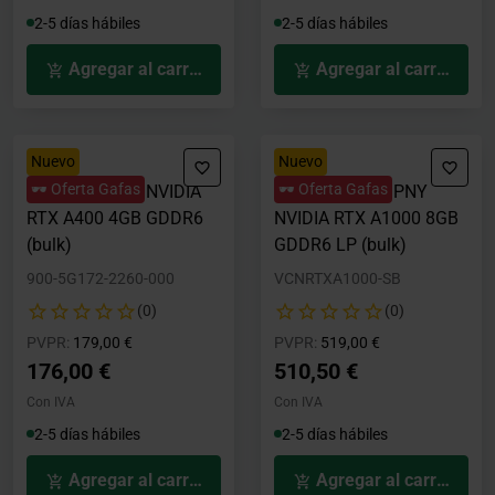
2-5 días hábiles
2-5 días hábiles
Agregar al carrito
Agregar al carrito
Nuevo
Nuevo
🕶️ Oferta Gafas
🕶️ Oferta Gafas
Tarjeta Gráfica NVIDIA
Tarjeta Gráfica PNY
RTX A400 4GB GDDR6
NVIDIA RTX A1000 8GB
(bulk)
GDDR6 LP (bulk)
900-5G172-2260-000
VCNRTXA1000-SB
(0)
(0)
Precio rebajado desde
hasta
Precio rebajado desde
hasta
PVPR:
179,00 €
PVPR:
519,00 €
176,00 €
510,50 €
Con IVA
Con IVA
2-5 días hábiles
2-5 días hábiles
Agregar al carrito
Agregar al carrito