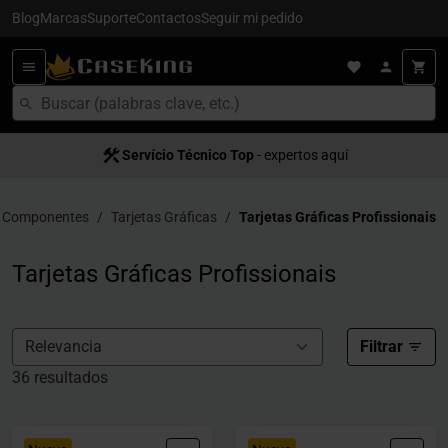
Blog
Marcas
Suporte
Contactos
Seguir mi pedido
Servício Técnico Top
Entrega en 24/48h
- para España
- expertos aquí
Componentes
Tarjetas Gráficas
Tarjetas Gráficas Profissionais
Tarjetas Gráficas Profissionais
Filtrar
36 resultados