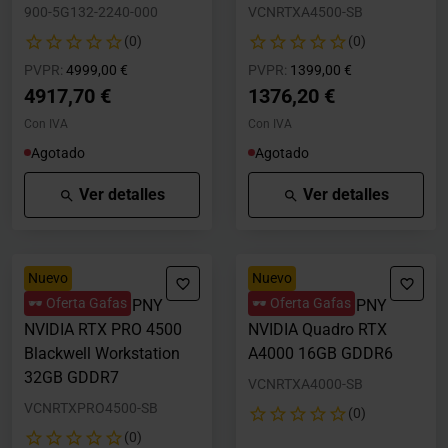
900-5G132-2240-000
VCNRTXA4500-SB
(0)
(0)
Precio rebajado desde
hasta
Precio rebajado desde
hasta
PVPR:
4999,00 €
PVPR:
1399,00 €
4917,70 €
1376,20 €
Con IVA
Con IVA
Agotado
Agotado
Ver detalles
Ver detalles
Nuevo
Nuevo
🕶️ Oferta Gafas
🕶️ Oferta Gafas
Tarjeta Gráfica PNY
Tarjeta Gráfica PNY
NVIDIA RTX PRO 4500
NVIDIA Quadro RTX
Blackwell Workstation
A4000 16GB GDDR6
32GB GDDR7
VCNRTXA4000-SB
VCNRTXPRO4500-SB
(0)
(0)