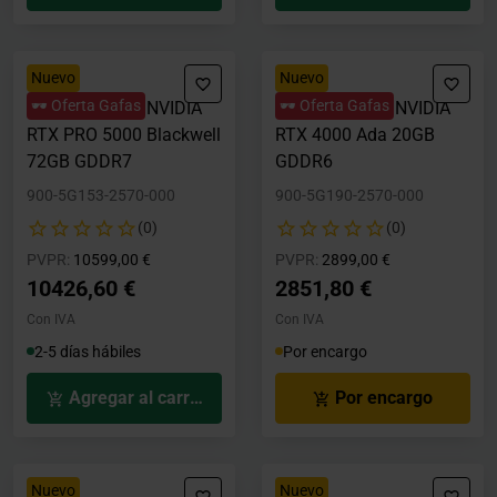
Nuevo
Nuevo
🕶️ Oferta Gafas
🕶️ Oferta Gafas
Tarjeta Gráfica NVIDIA
Tarjeta Gráfica NVIDIA
RTX PRO 5000 Blackwell
RTX 4000 Ada 20GB
72GB GDDR7
GDDR6
900-5G153-2570-000
900-5G190-2570-000
(0)
(0)
Precio rebajado desde
hasta
Precio rebajado desde
hasta
PVPR:
10599,00 €
PVPR:
2899,00 €
10426,60 €
2851,80 €
Con IVA
Con IVA
2-5 días hábiles
Por encargo
Agregar al carrito
Por encargo
Nuevo
Nuevo