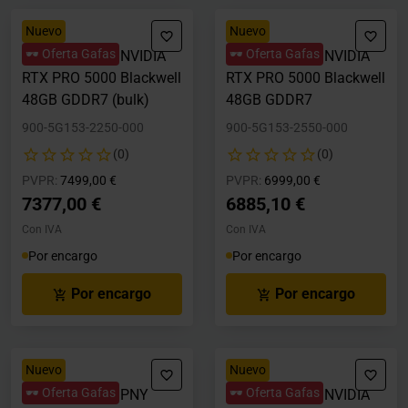
Nuevo
Nuevo
🕶️ Oferta Gafas
🕶️ Oferta Gafas
Tarjeta Gráfica NVIDIA
Tarjeta Gráfica NVIDIA
RTX PRO 5000 Blackwell
RTX PRO 5000 Blackwell
48GB GDDR7 (bulk)
48GB GDDR7
900-5G153-2250-000
900-5G153-2550-000
(0)
(0)
Precio rebajado desde
hasta
Precio rebajado desde
hasta
PVPR:
7499,00 €
PVPR:
6999,00 €
7377,00 €
6885,10 €
Con IVA
Con IVA
Por encargo
Por encargo
Por encargo
Por encargo
Nuevo
Nuevo
🕶️ Oferta Gafas
🕶️ Oferta Gafas
Tarjeta Gráfica PNY
Tarjeta Gráfica NVIDIA