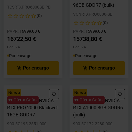
96GB GDDR7 (bulk)
TCSRTXPRO6000SE-PB
VCNRTXPRO6000-SB
(0)
(0)
Precio rebajado desde
hasta
Precio rebajado desde
hasta
PVPR:
16999,00 €
PVPR:
15999,00 €
16722,50 €
15738,80 €
Con IVA
Con IVA
Por encargo
Por encargo
Por encargo
Por encargo
Nuevo
Nuevo
🕶️ Oferta Gafas
🕶️ Oferta Gafas
Tarjeta Gráfica NVIDIA
Tarjeta Gráfica NVIDIA
RTX PRO 2000 Blackwell
RTX A1000 8GB GDDR6
16GB GDDR7
(bulk)
900-5G195-2551-000
900-5G172-2280-000