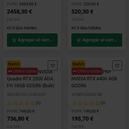
Precio rebajado desde
hasta
Precio rebajado desde
hasta
PVPR:
2499,00 €
PVPR:
529,00 €
2458,30 €
520,30 €
Con IVA
Con IVA
2-5 días hábiles
2-5 días hábiles
Agregar al carrito
Agregar al carrito
Nuevo
Nuevo
🕶️ Oferta Gafas
🕶️ Oferta Gafas
Tarjeta Gráfica NVIDIA
Tarjeta Gráfica PNY
Quadro RTX 2000 ADA
NVIDIA RTX A400 4GB
FH 16GB GDDR6 (Bulk)
GDDR6
900-5G192-2240-000
VCNRTXA400-SB
(0)
(0)
Precio rebajado desde
hasta
Precio rebajado desde
hasta
PVPR:
749,00 €
PVPR:
199,00 €
736,80 €
195,70 €
Con IVA
Con IVA