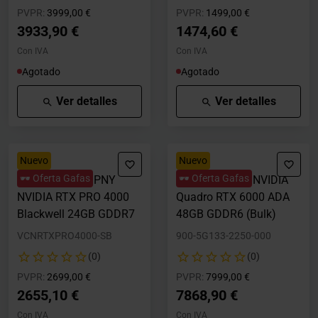
Precio rebajado desde
hasta
Precio rebajado desde
hasta
PVPR:
3999,00 €
PVPR:
1499,00 €
3933,90 €
1474,60 €
Con IVA
Con IVA
Agotado
Agotado
Ver detalles
Ver detalles
Nuevo
Nuevo
🕶️ Oferta Gafas
🕶️ Oferta Gafas
Tarjeta Gráfica PNY
Tarjeta Gráfica NVIDIA
NVIDIA RTX PRO 4000
Quadro RTX 6000 ADA
Blackwell 24GB GDDR7
48GB GDDR6 (Bulk)
VCNRTXPRO4000-SB
900-5G133-2250-000
(0)
(0)
Precio rebajado desde
hasta
Precio rebajado desde
hasta
PVPR:
2699,00 €
PVPR:
7999,00 €
2655,10 €
7868,90 €
Con IVA
Con IVA