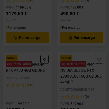
(0)
(0)
Precio rebajado desde
hasta
Precio rebajado desde
hasta
PVPR:
1199,00 €
PVPR:
499,00 €
1179,50 €
490,80 €
Con IVA
Con IVA
Por encargo
Por encargo
Por encargo
Por encargo
Nuevo
Nuevo
🕶️ Oferta Gafas
🕶️ Oferta Gafas
Tarjeta Gráfica NVIDIA
Tarjeta Gráfica PNY
RTX A400 4GB GDDR6
NVIDIA Quadro RTX
2000 ADA 16GB GDDR6
900-5G172-2560-000
4xmDP
(0)
VCNRTX2000EADA-SB
(0)
Precio rebajado desde
hasta
Precio rebajado desde
hasta
PVPR:
199,00 €
PVPR:
849,90 €