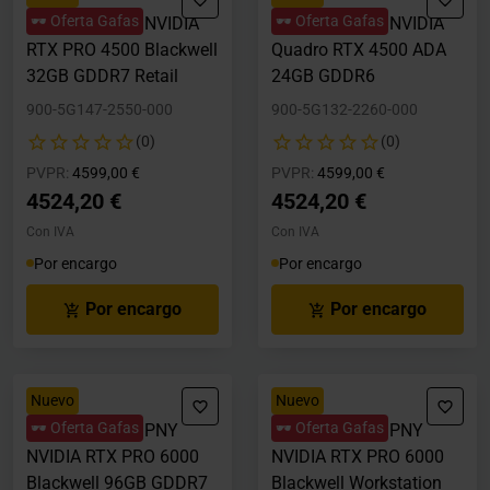
🕶️ Oferta Gafas
🕶️ Oferta Gafas
Tarjeta Gráfica NVIDIA
Tarjeta Gráfica NVIDIA
RTX PRO 4500 Blackwell
Quadro RTX 4500 ADA
32GB GDDR7 Retail
24GB GDDR6
900-5G147-2550-000
900-5G132-2260-000
(0)
(0)
Precio rebajado desde
hasta
Precio rebajado desde
hasta
PVPR:
4599,00 €
PVPR:
4599,00 €
4524,20 €
4524,20 €
Con IVA
Con IVA
Por encargo
Por encargo
Por encargo
Por encargo
Nuevo
Nuevo
🕶️ Oferta Gafas
🕶️ Oferta Gafas
Tarjeta Gráfica PNY
Tarjeta Gráfica PNY
NVIDIA RTX PRO 6000
NVIDIA RTX PRO 6000
Blackwell 96GB GDDR7
Blackwell Workstation