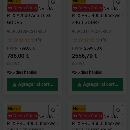
Nuevo
Nuevo
🕶️ Oferta Gafas
🕶️ Oferta Gafas
Tarjeta Gráfica NVIDIA
Tarjeta Gráfica NVIDIA
RTX A2000 Ada 16GB
RTX PRO 4000 Blackwell
GDDR6
24GB GDDR7
900-5G192-2541-000
900-5G147-2570-000
(0)
(0)
Precio rebajado desde
hasta
Precio rebajado desde
hasta
PVPR:
799,00 €
PVPR:
2599,00 €
786,00 €
2556,70 €
Con IVA
Con IVA
2-5 días hábiles
2-5 días hábiles
Agregar al carrito
Agregar al carrito
Nuevo
Nuevo
🕶️ Oferta Gafas
🕶️ Oferta Gafas
Tarjeta Gráfica NVIDIA
Tarjeta Gráfica NVIDIA
RTX PRO 4000 Blackwell
RTX PRO 4500 Blackwell