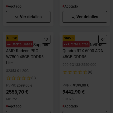
Agotado
Agotado
Ver detalles
Ver detalles
Nuevo
Nuevo
🕶️ Oferta Gafas
🕶️ Oferta Gafas
Tarjeta Gráfica Sapphire
Tarjeta Gráfica NVIDIA
AMD Radeon PRO
Quadro RTX 6000 ADA
W7800 48GB GDDR6
48GB GDDR6
Lite
900-5G133-2550-000
32353-01-20G
(0)
(0)
Precio rebajado desde
hasta
Precio rebajado desde
hasta
PVPR:
2599,00 €
PVPR:
9599,00 €
2556,70 €
9442,90 €
Con IVA
Con IVA
Agotado
Agotado