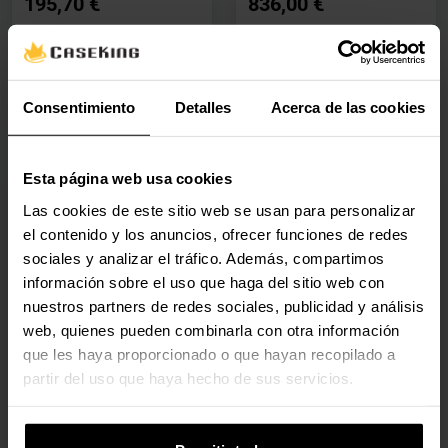
195,70 €
836,00 €
Con IVA
Con IVA
Por encargo
Por encargo
Por encargo
Por encargo
Consentimiento
Detalles
Acerca de las cookies
Esta página web usa cookies
Nuevo
Nuevo
Las cookies de este sitio web se usan para personalizar
🕶️ Oferta Gafas
🕶️ Oferta Gafas
Tarjeta Gráfica NVIDIA
Tarjeta Gráfica NVIDIA
el contenido y los anuncios, ofrecer funciones de redes
RTX PRO 4000 Blackwell
RTX PRO 4500 Blackwell
sociales y analizar el tráfico. Además, compartimos
24GB GDDR7 (bulk)
32GB GDDR7
información sobre el uso que haga del sitio web con
900-5G147-2270-000
900-2G147-0000-000
nuestros partners de redes sociales, publicidad y análisis
(0)
(0)
web, quienes pueden combinarla con otra información
Precio rebajado desde
hasta
Precio rebajado desde
hasta
PVPR:
2499,00 €
PVPR:
4699,00 €
que les haya proporcionado o que hayan recopilado a
2458,30 €
4622,50 €
partir del uso que haya hecho de sus servicios.
Con IVA
Con IVA
Por encargo
Por encargo