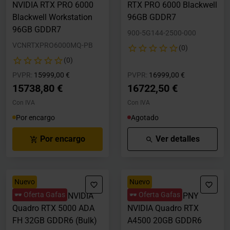
NVIDIA RTX PRO 6000
RTX PRO 6000 Blackwell
Blackwell Workstation
96GB GDDR7
96GB GDDR7
900-5G144-2500-000
VCNRTXPRO6000MQ-PB
(0)
(0)
Precio rebajado desde
hasta
Precio rebajado desde
hasta
PVPR:
15999,00 €
PVPR:
16999,00 €
15738,80 €
16722,50 €
Con IVA
Con IVA
Por encargo
Agotado
Por encargo
Ver detalles
Nuevo
Nuevo
🕶️ Oferta Gafas
🕶️ Oferta Gafas
Tarjeta Gráfica NVIDIA
Tarjeta Gráfica PNY
Quadro RTX 5000 ADA
NVIDIA Quadro RTX
FH 32GB GDDR6 (Bulk)
A4500 20GB GDDR6