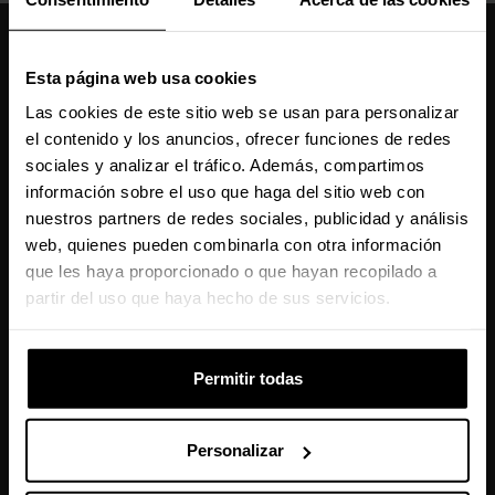
Caseking España
Esta página web usa cookies
910 626 594
De lunes a viernes, de 10:00 a 13:00 y 14:00 a 18:00
Las cookies de este sitio web se usan para personalizar
info@caseking.es
el contenido y los anuncios, ofrecer funciones de redes
Nuestras comunidades
sociales y analizar el tráfico. Además, compartimos
información sobre el uso que haga del sitio web con
nuestros partners de redes sociales, publicidad y análisis
Manténme informado sobre las últimas
web, quienes pueden combinarla con otra información
que les haya proporcionado o que hayan recopilado a
noticias, lanzamientos de productos y
partir del uso que haya hecho de sus servicios.
promociones.
Permitir todas
Este sitio está protegido por reCAPTCHA y se aplican la
Política de
Privacidad
y los
Términos del Servicio
de Google.
Personalizar