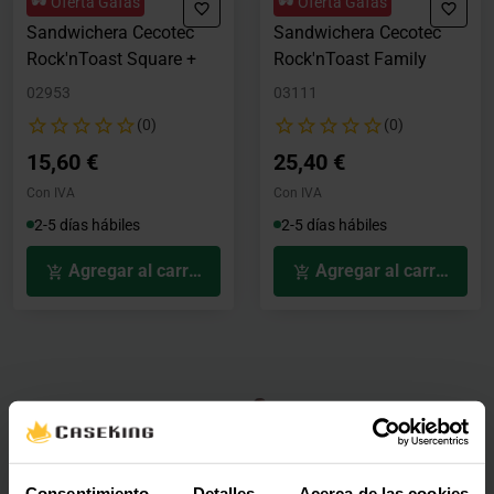
🕶️ Oferta Gafas
🕶️ Oferta Gafas
Sandwichera Cecotec
Sandwichera Cecotec
Rock'nToast Square +
Rock'nToast Family
02953
03111
(0)
(0)
15,60 €
25,40 €
Con IVA
Con IVA
2-5 días hábiles
2-5 días hábiles
Agregar al carrito
Agregar al carrito
Consentimiento
Detalles
Acerca de las cookies