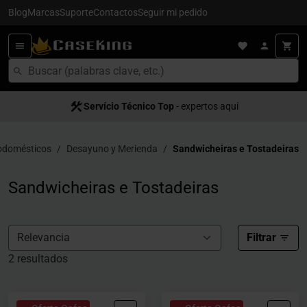
Blog
Marcas
Suporte
Contactos
Seguir mi pedido
Servício Técnico Top
Satisfacción al cliente
- expertos aquí
- servício 5
odomésticos
Desayuno y Merienda
Sandwicheiras e Tostadeiras
Sandwicheiras e Tostadeiras
Filtrar
2 resultados