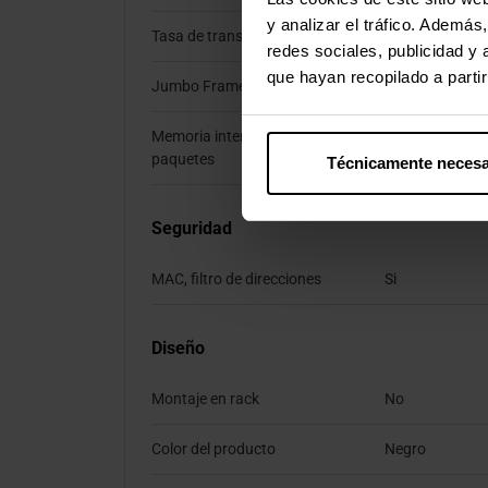
y analizar el tráfico. Ademá
Tasa de transferencia (máx)
1 Gbit/s
redes sociales, publicidad y
que hayan recopilado a parti
Jumbo Frames, soporte
Si
Memoria intermedia de
0,128 MB
paquetes
Técnicamente necesa
Seguridad
MAC, filtro de direcciones
Si
Diseño
Montaje en rack
No
Color del producto
Negro