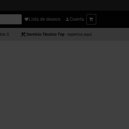
Lista de deseos
Cuenta
ício 5
Servício Técnico Top
- expertos aquí