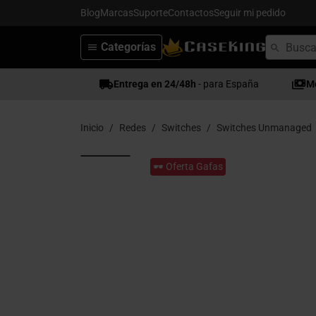
Blog
Marcas
Suporte
Contactos
Seguir mi pedido
Categorías
Entrega en 24/48h
- para España
M
Inicio
Redes
Switches
Switches Unmanaged
🕶️ Oferta Gafas