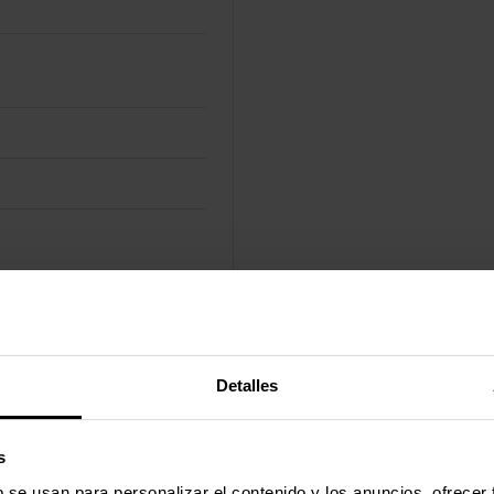
Mbps
Detalles
s
b se usan para personalizar el contenido y los anuncios, ofrecer