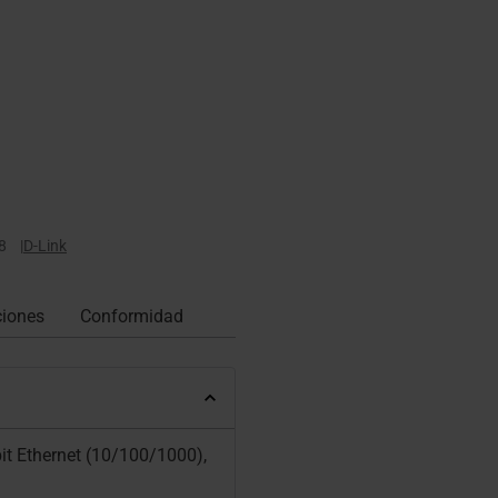
8
|
D-Link
ciones
Conformidad
it Ethernet (10/100/1000),