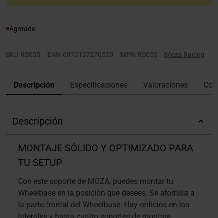
Agotado
SKU
RS055
|
EAN
6973137270520
|
MPN
RS055
|
Moza Racing
Descripción
Especificaciones
Valoraciones
Con
Descripción
MONTAJE SÓLIDO Y OPTIMIZADO PARA
TU SETUP
Con este soporte de MOZA, puedes montar tu
Wheelbase en la posición que desees. Se atornilla a
la parte frontal del Wheelbase. Hay orificios en los
laterales y hasta cuatro soportes de montaje