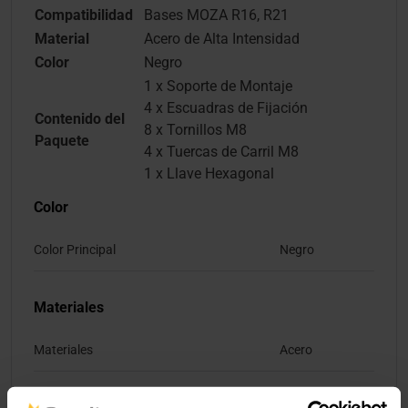
Compatibilidad
Bases MOZA R16, R21
Material
Acero de Alta Intensidad
Color
Negro
1 x Soporte de Montaje
4 x Escuadras de Fijación
Contenido del
8 x Tornillos M8
Paquete
4 x Tuercas de Carril M8
1 x Llave Hexagonal
Color
Color Principal
Negro
Materiales
Materiales
Acero
Iluminación