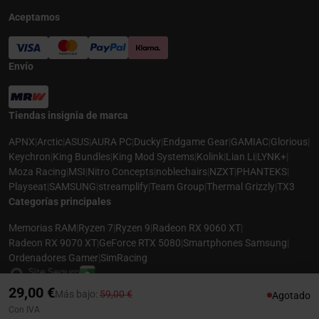
Aceptamos
Envío
Tiendas insignia de marca
APNX
|
Arctic
|
ASUS
|
AURA PC
|
Ducky
|
Endgame Gear
|
GAMIAC
|
Glorious
|
Keychron
|
King Bundles
|
King Mod Systems
|
Kolink
|
Lian Li
|
LYNK+
|
Moza Racing
|
MSI
|
Nitro Concepts
|
noblechairs
|
NZXT
|
PHANTEKS
|
Playseat
|
SAMSUNG
|
streamplify
|
Team Group
|
Thermal Grizzly
|
TX3
Categorías principales
Memorias RAM
|
Ryzen 7
|
Ryzen 9
|
Radeon RX 9060 XT
|
Radeon RX 9070 XT
|
GeForce RTX 5080
|
Smartphones Samsung
|
Ordenadores Gamer
|
SimRacing
29,00 €
Precio rebajado desde
hasta
Más bajo:
59,00 €
Agotado
Con IVA