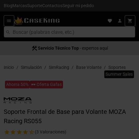
Blog
Marcas
Suporte
Contactos
Seguir mi pedido
Servício Técnico Top
- expertos aquí
Inicio
Simulación
SimRacing
Base Volante
Soportes
Summer Sales
Ahorra 50%
🕶️ Oferta Gafas
Soporte Frontal de Base para Volante MOZA
Racing RS055
(3 Valoraciones)