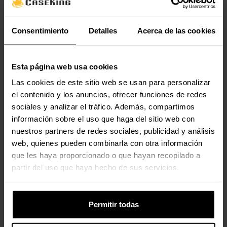
Iluminación / RGB
No
Consentimiento
Detalles
Acerca de las cookies
Valoraciones
Esta página web usa cookies
Las cookies de este sitio web se usan para personalizar
el contenido y los anuncios, ofrecer funciones de redes
sociales y analizar el tráfico. Además, compartimos
información sobre el uso que haga del sitio web con
nuestros partners de redes sociales, publicidad y análisis
web, quienes pueden combinarla con otra información
que les haya proporcionado o que hayan recopilado a
partir del uso que haya hecho de sus servicios.
Permitir todas