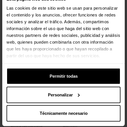
Las cookies de este sitio web se usan para personalizar
el contenido y los anuncios, ofrecer funciones de redes
Peso y dimensiones
sociales y analizar el tráfico. Además, compartimos
información sobre el uso que haga del sitio web con
Ancho
465 mm
nuestros partners de redes sociales, publicidad y análisis
web, quienes pueden combinarla con otra información
Profundidad
215 mm
que les haya proporcionado o que hayan recopilado a
partir del uso que haya hecho de sus servicios.
Altura
760 mm
Peso
7,06 kg
Permitir todas
Empaquetado
Personalizar
Ancho del paquete
112 mm
Técnicamente necesario
Profundidad del paquete
102 mm
Altura del paquete
980 mm