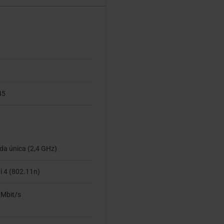
45
da única (2,4 GHz)
i 4 (802.11n)
 Mbit/s