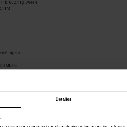
11b, 802.11g, Wi-Fi 4
2.11n)
rnet rápido
100 Mbit/s
100Base-T(X)
 802.11k, IEEE 802.11v, IEEE
Detalles
.3u
s
b se usan para personalizar el contenido y los anuncios, ofrecer