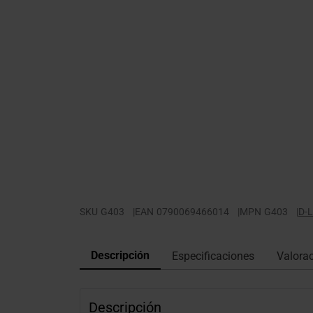
SKU
G403
|
EAN
0790069466014
|
MPN
G403
|
D-L
Descripción
Especificaciones
Valora
Descripción