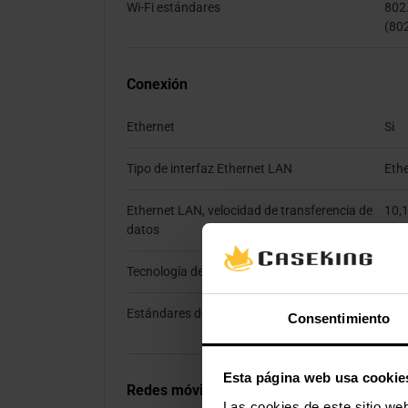
Wi-Fi estándares
802.
(80
Conexión
Ethernet
Si
Tipo de interfaz Ethernet LAN
Ethe
Ethernet LAN, velocidad de transferencia de
10,
datos
Tecnología de cableado
10/
Estándares de red
IEEE
Consentimiento
802
Esta página web usa cookie
Redes móviles
Las cookies de este sitio we