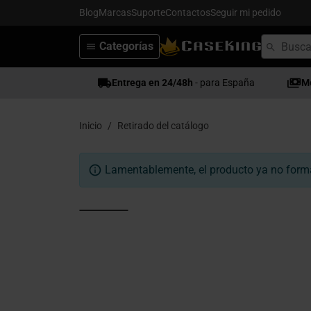
Blog
Marcas
Suporte
Contactos
Seguir mi pedido
Categorías
Entrega en 24/48h
- para España
M
Inicio
Retirado del catálogo
Lamentablemente, el producto ya no forma 