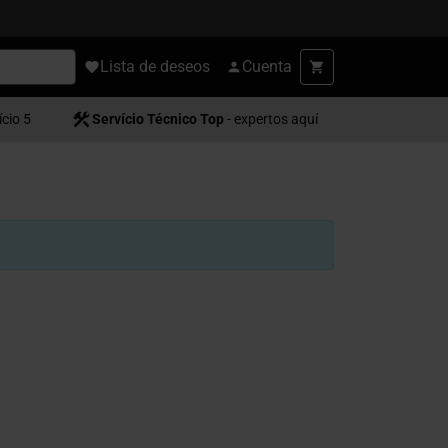
Lista de deseos
Cuenta
ício 5
Servício Técnico Top
- expertos aquí