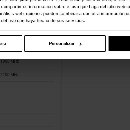
s, compartimos información sobre el uso que haga del sitio web 
 análisis web, quienes pueden combinarla con otra información q
r del uso que haya hecho de sus servicios.
e, GPRS, GSM
HSPA+, HSPA, HSPA+, UMTS
rio
Personalizar
,1800 MHz
,2100 MHz