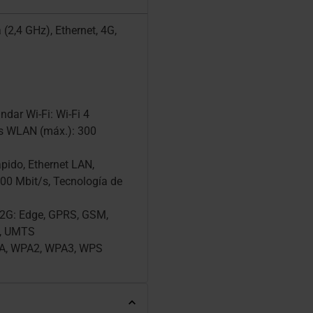
(2,4 GHz), Ethernet, 4G,
ndar Wi-Fi: Wi-Fi 4
os WLAN (máx.): 300
ápido, Ethernet LAN,
100 Mbit/s, Tecnología de
 2G: Edge, GPRS, GSM,
+, UMTS
PA, WPA2, WPA3, WPS