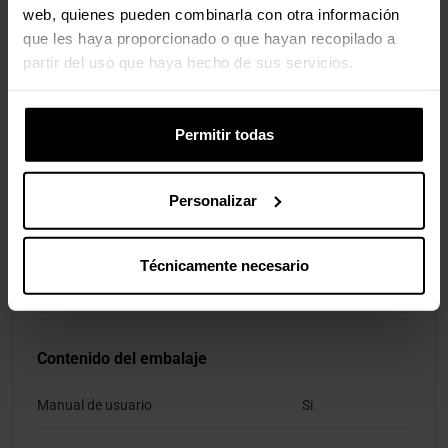
Peso del dispositivo 2
48 g
web, quienes pueden combinarla con otra información
que les haya proporcionado o que hayan recopilado a
partir del uso que haya hecho de sus servicios.
Empaquetado
Ancho del paquete
120 mm
Permitir todas
Profundidad del paquete
40 mm
Personalizar
Altura del paquete
140 mm
Peso del paquete
173 g
Técnicamente necesario
Tipo de embalaje
Caja
Contenido del embalaje
Manual de usuario
Si