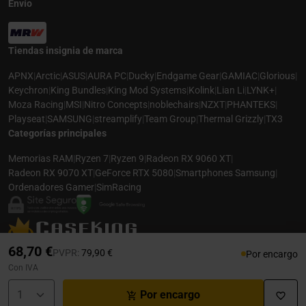
Envío
Tiendas insignia de marca
APNX
|
Arctic
|
ASUS
|
AURA PC
|
Ducky
|
Endgame Gear
|
GAMIAC
|
Glorious
|
Keychron
|
King Bundles
|
King Mod Systems
|
Kolink
|
Lian Li
|
LYNK+
|
Moza Racing
|
MSI
|
Nitro Concepts
|
noblechairs
|
NZXT
|
PHANTEKS
|
Playseat
|
SAMSUNG
|
streamplify
|
Team Group
|
Thermal Grizzly
|
TX3
Categorías principales
Memorias RAM
|
Ryzen 7
|
Ryzen 9
|
Radeon RX 9060 XT
|
Radeon RX 9070 XT
|
GeForce RTX 5080
|
Smartphones Samsung
|
Ordenadores Gamer
|
SimRacing
© 2026 CASEKING ESPAÑA. TODOS LOS DERECHOS RESERVADOS. LAS
68,70 €
Precio rebajado desde
hasta
PVPR:
79,90 €
Por encargo
FOTOS PUEDEN NO COINCIDIR CON LA DESCRIPCIÓN. PRECIOS Y
Con IVA
ESPECIFICACIONES SUJETOS A CAMBIOS SIN AVISO PREVIO. CASEKING
ESPAÑA RENUNCIA A CUALQUIER RESPONSABILIDAD POR CUALQUIER ERROR
Por encargo
PUBLICADO EN EL SITIO.