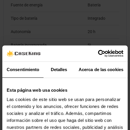
Fuente de energía
Batería
Tipo de batería
Integrado
Autonomía
20 h
Batería incorporada
Si
Peso y dimensiones
Consentimiento
Detalles
Acerca de las cookies
Ancho
35 mm
Esta página web usa cookies
Profundidad
28 mm
Las cookies de este sitio web se usan para personalizar
Altura
102 mm
el contenido y los anuncios, ofrecer funciones de redes
sociales y analizar el tráfico. Además, compartimos
Peso
136 g
información sobre el uso que haga del sitio web con
nuestros partners de redes sociales, publicidad y análisis