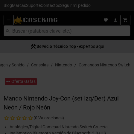
Blog
Marcas
Suporte
Contactos
Seguir mi pedido
Servício Técnico Top
- expertos aquí
gen y Sonido
Consolas
Nintendo
Comandos Nintendo Switch
🕶️ Oferta Gafas
Mando Nintendo Joy-Con (set Izq/Der) Azul
Neón / Rojo Neón
(0 Valoraciones)
Analógico/Digital Gamepad Nintendo Switch Cruceta
Inalámbrico Bluetooth Versión de Bluetooth: 3.0+HS